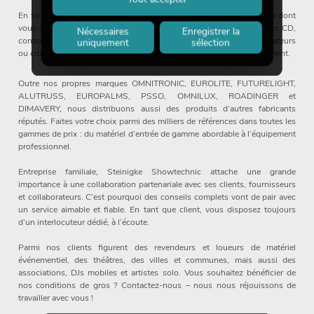
En tant que fournisseur global, nous proposons également tout ce dont
vous avez besoin sur une scène ou en studio : instruments, lecteurs CD,
Nécessaires
Enregistrer la
consoles de mixage, décoration, flight-cases, passe-câbles, adaptateurs
uniquement
sélection
ou crochets de théâtre – vous trouverez tout cela dans notre assortiment.
Outre nos propres marques OMNITRONIC, EUROLITE, FUTURELIGHT,
ALUTRUSS, EUROPALMS, PSSO, OMNILUX, ROADINGER et
DIMAVERY, nous distribuons aussi des produits d’autres fabricants
réputés. Faites votre choix parmi des milliers de références dans toutes les
gammes de prix : du matériel d’entrée de gamme abordable à l’équipement
professionnel.
Entreprise familiale, Steinigke Showtechnic attache une grande
importance à une collaboration partenariale avec ses clients, fournisseurs
et collaborateurs. C’est pourquoi des conseils complets vont de pair avec
un service aimable et fiable. En tant que client, vous disposez toujours
d’un interlocuteur dédié, à l’écoute.
Parmi nos clients figurent des revendeurs et loueurs de matériel
événementiel, des théâtres, des villes et communes, mais aussi des
associations, DJs mobiles et artistes solo. Vous souhaitez bénéficier de
nos conditions de gros ? Contactez-nous – nous nous réjouissons de
travailler avec vous !