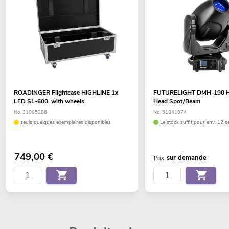
ROADINGER Flightcase HIGHLINE 1x
FUTURELIGHT DMH-190 H
LED SL-600, with wheels
Head Spot/Beam
No. 31005286
No. 51841974
seuls quelques exemplaires disponibles
Le stock suffit pour env. 12 s
749,00
€
sur demande
Prix