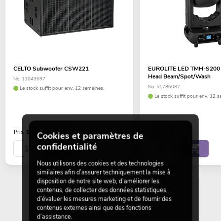
CELTO Subwoofer CSW221
EUROLITE LED TMH-S200
Head Beam/Spot/Wash
No. 11043697
No. 51786087
Le stock suffit pour env. 12 semaines.
Le stock suffit pour env. 12 s
999,00
€
sur demande
Prix
Cookies et paramètres de
confidentialité
Nous utilisons des cookies et des technologies
similaires afin d’assurer techniquement la mise à
disposition de notre site web, d’améliorer les
contenus, de collecter des données statistiques,
d’évaluer les mesures marketing et de fournir des
contenus externes ainsi que des fonctions
d’assistance.