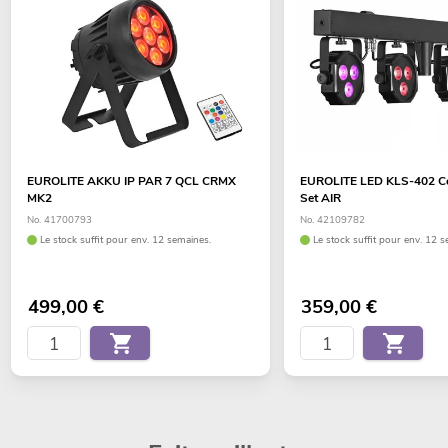
EUROLITE AKKU IP PAR 7 QCL CRMX
EUROLITE LED KLS-402 Co
MK2
Set AIR
No. 41700793
No. 42109782
Le stock suffit pour env. 12 semaines.
Le stock suffit pour env. 12 s
499,00
€
359,00
€