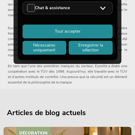
qui sert aujourd’hui de modèle à presque tous les fabricants. Cela signifie
Chat & assistance
aussi détecter les tendances techniques et les introduire en premier sur le
marché.
Eurolite a par exemple été pionnière avec sa série KLS. Pour la première
Tout accepter
fois, les traditionnels par cans ont été remplacés dans les sets lumineux
compacts. La solution : des spots LED plats. Eurolite a également été
précurseur dans le développement des LED COB, par exemple avec son
Nécessaires
Enregistrer la
uniquement
sélection
modèle PMB‑16. Ces deux idées se sont désormais imposées sur le
marché.
En tant que l’une des premières marques du secteur, Eurolite a établi une
coopération avec le TÜV dès 1998. Aujourd’hui, elle travaille avec le TÜV
et d’autres instituts de contrôle. Une preuve que la sécurité est un élément
essentiel de la philosophie de la marque.
Articles de blog actuels
DÉCORATION