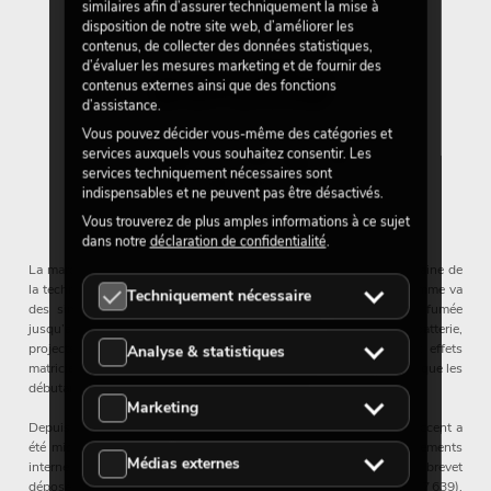
similaires afin d’assurer techniquement la mise à
disposition de notre site web, d’améliorer les
contenus, de collecter des données statistiques,
d’évaluer les mesures marketing et de fournir des
contenus externes ainsi que des fonctions
d’assistance.
Vous pouvez décider vous-même des catégories et
Technologie d’éclairage dans une
services auxquels vous souhaitez consentir. Les
services techniquement nécessaires sont
grande diversité
indispensables et ne peuvent pas être désactivés.
Vous trouverez de plus amples informations à ce sujet
dans notre
déclaration de confidentialité
.
La marque Eurolite propose une variété incomparable dans le domaine de
la technologie événementielle avec plus de 2 000 produits. La gamme va
Techniquement nécessaire
des simples effets faisceaux, boules à facettes et machines à fumée
jusqu’aux projecteurs professionnels (par cans), projecteurs à batterie,
projecteurs de théâtre, écrans LED exclusifs, moving-heads et effets
Analyse & statistiques
matriciels. Ainsi, la gamme intéresse aussi bien les professionnels que les
débutants et les utilisateurs semi-professionnels.
Marketing
Depuis 1991, Eurolite est présent sur le marché. Dès le début, l’accent a
été mis sur l’innovation. Cela vaut notamment pour les développements
Médias externes
internes comme l’invention du moteur de boule à facettes : un brevet
déposé par Eurolite pour un dispositif de fixation d’axe (n° 101 17 639),