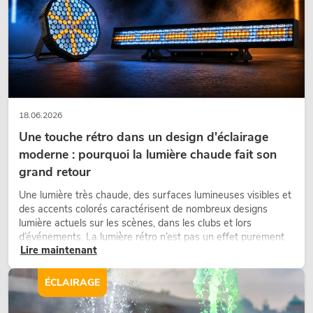
18.06.2026
Une touche rétro dans un design d'éclairage
moderne : pourquoi la lumière chaude fait son
grand retour
Une lumière très chaude, des surfaces lumineuses visibles et
des accents colorés caractérisent de nombreux designs
lumière actuels sur les scènes, dans les clubs et lors
d’événements. La lumière rétro n’est pas un effet purement
Lire maintenant
nostalgique, mais un outil de conception utilisé de manière
ciblée : elle crée une atmosphère, donne du caractère aux
scènes et peut rendre les configurations LED techniques plus
ÉCLAIRAGE
émotionnelles.