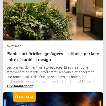
30.07.2026
Plantes artificielles ignifugées : l'alliance parfaite
entre sécurité et design
Les plantes donnent vie aux espaces. Elles créent une
atmosphère agréable, améliorent l’ambiance et apportent
une touche naturelle. Que ce soit dans les hôtels, les
restaurants, les centres commerciaux, les immeubles de
Lire maintenant
bureaux ou sur les stands d’exposition, une végétalisation de
qualité fait depuis longtemps partie intégrante des concepts
d’aménagement modernes.
ÉCLAIRAGE