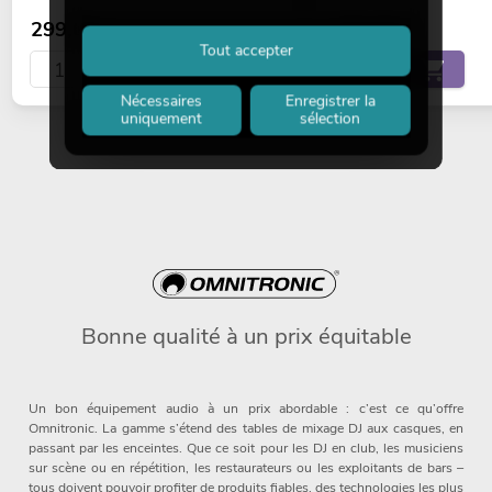
299,00
€
329,00
€
Tout accepter
Nécessaires
Enregistrer la
uniquement
sélection
Bonne qualité à un prix équitable
Un bon équipement audio à un prix abordable : c’est ce qu’offre
Omnitronic. La gamme s’étend des tables de mixage DJ aux casques, en
passant par les enceintes. Que ce soit pour les DJ en club, les musiciens
sur scène ou en répétition, les restaurateurs ou les exploitants de bars –
tous doivent pouvoir profiter de produits fiables, des technologies les plus