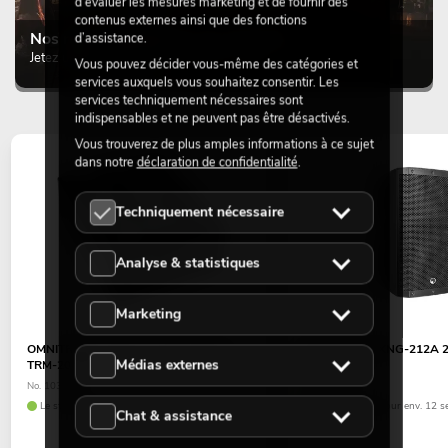
d’évaluer les mesures marketing et de fournir des
contenus externes ainsi que des fonctions
Nos recommandations du moment
d’assistance.
Jetez un œil à ces produits incontournables
Vous pouvez décider vous-même des catégories et
services auxquels vous souhaitez consentir. Les
services techniquement nécessaires sont
indispensables et ne peuvent pas être désactivés.
Vous trouverez de plus amples informations à ce sujet
dans notre
déclaration de confidentialité
.
Techniquement nécessaire
Analyse & statistiques
Marketing
OMNITRONIC Table de mixage Rotary
OMNITRONIC XNG-212A 2-
Médias externes
TRM-202MK3 2 canaux
active, DSP
No. 10355922
No. 11038074
Le stock suffit pour env. 4 semaines.
Le stock suffit pour env. 12 s
Chat & assistance