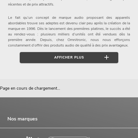
récentes et de prix attractifs.
Le fait qu’un concept de marque audio proposant des appareils
abordables trouve ses adeptes est devenu clair peu après la création de la
marque en 1996. Dès le lancement des premières platines, le succès a été
au rendez-vous : plusieurs milliers d’unités ont été vendues dès la
première année. Depuis, chez Omnitronic, nous nous efforçons
constamment d’offrir des produits audio de qualité à des prix avantageux.
AFFICHER PLUS
Depuis sa création en 1996, OMNITRONIC représente un bon équipement
audio avec un excellent son à un prix équitable et abordable. En tant que
grossiste en techniques événementielles, nous attachons une grande
Page en cours de chargement...
importance à vous proposer, par exemple, des enceintes, systèmes de
sonorisation ou tables de mixage DJ directement du fabricant – à des
conditions optimales et avec une qualité fiable.
Vous trouverez cet équipement audio professionnel pour vos événements
Nos marques
dans notre assortiment. Le matériel proposé dans notre boutique en ligne
par OMNITRONIC comprend :