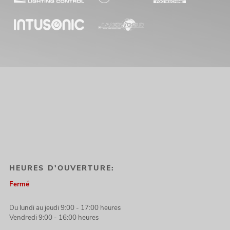
Vous avez encore des questions sur nos produits dans le domaine de
l’audio, des techniques de sonorisation professionnelles ou des enceintes
avec un excellent son ? Alors contactez nos collaboratrices et
collaborateurs qualifiés. Nous vous conseillons volontiers sur notre
gamme OMNITRONIC ou sur la technologie audio mise à votre
disposition.
HEURES D'OUVERTURE:
Fermé
Du lundi au jeudi 9:00 - 17:00 heures
Vendredi 9:00 - 16:00 heures