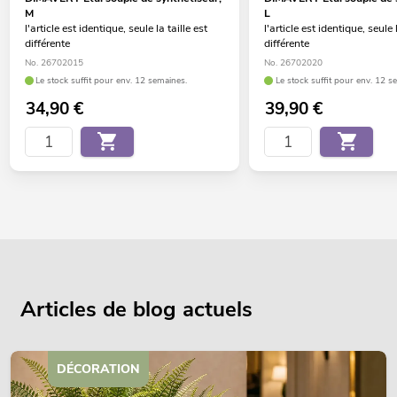
M
L
l'article est identique, seule la taille est
l'article est identique, seule l
différente
différente
No. 26702015
No. 26702020
Le stock suffit pour env. 12 semaines.
Le stock suffit pour env. 12 s
34,90
€
39,90
€
Articles de blog actuels
DÉCORATION