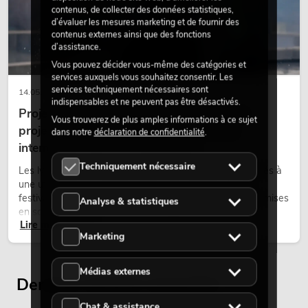
contenus, de collecter des données statistiques,
d’évaluer les mesures marketing et de fournir des
contenus externes ainsi que des fonctions
d’assistance.
Vous pouvez décider vous-même des catégories et
services auxquels vous souhaitez consentir. Les
services techniquement nécessaires sont
14.05.2026
indispensables et ne peuvent pas être désactivés.
Projecteurs à tête mobile d'extérieur : des
Vous trouverez de plus amples informations à ce sujet
projecteurs à tête mobile résistants aux
dans notre
déclaration de confidentialité
.
intempéries pour les événements
Techniquement nécessaire
Les lyres outdoor sont des projecteurs motorisés destinés à
une utilisation en extérieur. Elles sont utilisées lors de
festivals, de fêtes urbaines, de concerts en plein air, de mises
Analyse & statistiques
en scène architecturales et d’installations extérieures
Lire maintenant
temporaires.
Marketing
Médias externes
Derniers articles consultés
Chat & assistance