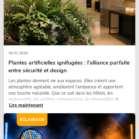
30.07.2026
Plantes artificielles ignifugées : l'alliance parfaite
entre sécurité et design
Les plantes donnent vie aux espaces. Elles créent une
atmosphère agréable, améliorent l’ambiance et apportent
une touche naturelle. Que ce soit dans les hôtels, les
restaurants, les centres commerciaux, les immeubles de
Lire maintenant
bureaux ou sur les stands d’exposition, une végétalisation de
qualité fait depuis longtemps partie intégrante des concepts
d’aménagement modernes.
ÉCLAIRAGE