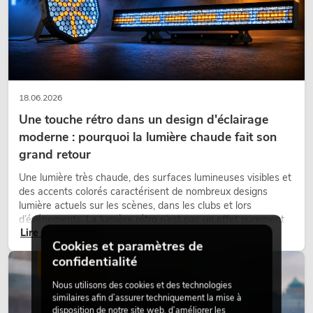
18.06.2026
Une touche rétro dans un design d'éclairage
moderne : pourquoi la lumière chaude fait son
grand retour
Une lumière très chaude, des surfaces lumineuses visibles et
des accents colorés caractérisent de nombreux designs
lumière actuels sur les scènes, dans les clubs et lors
d’événements. La lumière rétro n’est pas un effet purement
Lire maintenant
nostalgique, mais un outil de conception utilisé de manière
Cookies et paramètres de
ciblée : elle crée une atmosphère, donne du caractère aux
confidentialité
scènes et peut rendre les configurations LED techniques plus
ÉCLAIRAGE
émotionnelles.
Nous utilisons des cookies et des technologies
similaires afin d’assurer techniquement la mise à
disposition de notre site web, d’améliorer les