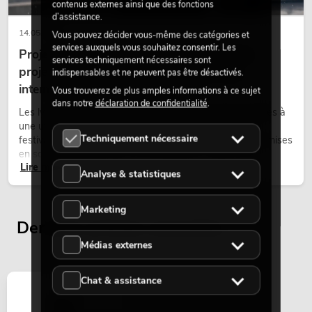
contenus externes ainsi que des fonctions
d’assistance.
14.05.2026
Vous pouvez décider vous-même des catégories et
services auxquels vous souhaitez consentir. Les
Projecteurs à tête mobile d'extérieur : des
services techniquement nécessaires sont
projecteurs à tête mobile résistants aux
indispensables et ne peuvent pas être désactivés.
intempéries pour les événements
Vous trouverez de plus amples informations à ce sujet
dans notre
déclaration de confidentialité
.
Les lyres outdoor sont des projecteurs motorisés destinés à
une utilisation en extérieur. Elles sont utilisées lors de
Techniquement nécessaire
festivals, de fêtes urbaines, de concerts en plein air, de mises
en scène architecturales et d’installations extérieures
Lire maintenant
temporaires.
Analyse & statistiques
Marketing
Derniers articles consultés
Médias externes
Chat & assistance