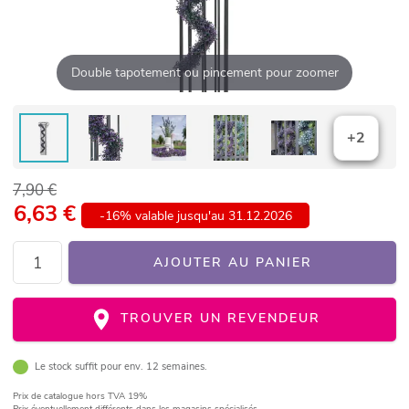
Double tapotement ou pincement pour zoomer
+2
7,90 €
6,63
€
-16% valable jusqu'au 31.12.2026
AJOUTER AU PANIER
TROUVER UN REVENDEUR
Le stock suffit pour env. 12 semaines.
Prix de catalogue
hors TVA 19%