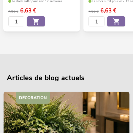
Le stock suffit pour env. 12 semaines.
Le stock suffit pour env. 12 s
6,63
€
6,63
€
7,90 €
7,90 €
Articles de blog actuels
DÉCORATION