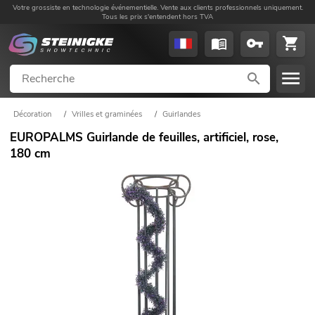
Votre grossiste en technologie événementielle. Vente aux clients professionnels uniquement.
Tous les prix s'entendent hors TVA
Décoration
/
Vrilles et graminées
/
Guirlandes
EUROPALMS Guirlande de feuilles, artificiel, rose,
180 cm