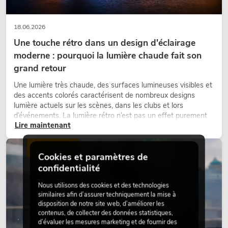
18.06.2026
Une touche rétro dans un design d'éclairage
moderne : pourquoi la lumière chaude fait son
grand retour
Une lumière très chaude, des surfaces lumineuses visibles et
des accents colorés caractérisent de nombreux designs
lumière actuels sur les scènes, dans les clubs et lors
d’événements. La lumière rétro n’est pas un effet purement
Lire maintenant
nostalgique, mais un outil de conception utilisé de manière
ciblée : elle crée une atmosphère, donne du caractère aux
scènes et peut rendre les configurations LED techniques plus
ÉCLAIRAGE
Cookies et paramètres de
émotionnelles.
confidentialité
Nous utilisons des cookies et des technologies
similaires afin d’assurer techniquement la mise à
disposition de notre site web, d’améliorer les
contenus, de collecter des données statistiques,
d’évaluer les mesures marketing et de fournir des