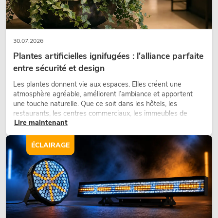
30.07.2026
Plantes artificielles ignifugées : l'alliance parfaite
entre sécurité et design
Les plantes donnent vie aux espaces. Elles créent une
atmosphère agréable, améliorent l’ambiance et apportent
une touche naturelle. Que ce soit dans les hôtels, les
restaurants, les centres commerciaux, les immeubles de
Lire maintenant
bureaux ou sur les stands d’exposition, une végétalisation de
qualité fait depuis longtemps partie intégrante des concepts
d’aménagement modernes.
ÉCLAIRAGE