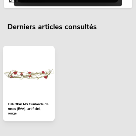
Lire maintenant
temporaires.
Derniers articles consultés
EUROPALMS Guirlande de
roses (EVA), artificiel,
rouge