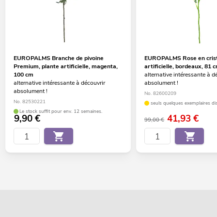
EUROPALMS Branche de pivoine
EUROPALMS Rose en crista
Premium, plante artificielle, magenta,
artificielle, bordeaux, 81 
100 cm
alternative intéressante à d
alternative intéressante à découvrir
absolument !
absolument !
No. 82600209
No. 82530221
seuls quelques exemplaires di
Le stock suffit pour env. 12 semaines.
9,90
€
41,93
€
99,00 €