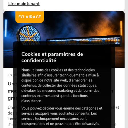
Lire maintenant
bureaux ou sur les stands d’exposition, une végétalisation de
qualité fait depuis longtemps partie intégrante des concepts
d’aménagement modernes.
ÉCLAIRAGE
Cookies et paramètres de
confidentialité
Nous utilisons des cookies et des technologies
18.06.2026
similaires afin d’assurer techniquement la mise à
disposition de notre site web, d’améliorer les
Une touche rétro dans un design d'éclairage
contenus, de collecter des données statistiques,
moderne : pourquoi la lumière chaude fait son
d’évaluer les mesures marketing et de fournir des
contenus externes ainsi que des fonctions
grand retour
d’assistance.
Une lumière très chaude, des surfaces lumineuses visibles et
Vous pouvez décider vous-même des catégories et
des accents colorés caractérisent de nombreux designs
services auxquels vous souhaitez consentir. Les
lumière actuels sur les scènes, dans les clubs et lors
services techniquement nécessaires sont
indispensables et ne peuvent pas être désactivés.
d’événements. La lumière rétro n’est pas un effet purement