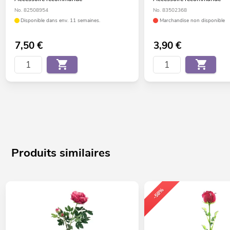
No. 82508954
No. 83502368
Disponible dans env. 11 semaines.
Marchandise non disponible
7,50
€
3,90
€
Produits similaires
-58%