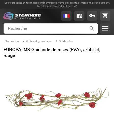
Votre grossiste en technologie événementielle. Vente aux clients professionnels uniquement.
Tous les prix s'entendent hors TVA
Décoration
/
Vrilles et graminées
/
Guirlandes
EUROPALMS Guirlande de roses (EVA), artificiel,
rouge