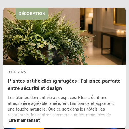
315,00
€
DÉCORATION
30.07.2026
Plantes artificielles ignifugées : l'alliance parfaite
entre sécurité et design
OMNITRONIC XCP-2800
Les plantes donnent vie aux espaces. Elles créent une
player
atmosphère agréable, améliorent l’ambiance et apportent
L'article n'est
No. 11046022
une touche naturelle. Que ce soit dans les hôtels, les
restaurants, les centres commerciaux, les immeubles de
Lire maintenant
bureaux ou sur les stands d’exposition, une végétalisation de
qualité fait depuis longtemps partie intégrante des concepts