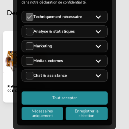
dans notre
déclaration de confidentialité
.
Derniers articles consultés
Techniquement nécessaire
Analyse & statistiques
Marketing
Médias externes
Chat & assistance
Platine (Control/Display)
001-CD250-A20
Tout accepter
Nécessaires
Enregistrer la
uniquement
sélection