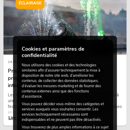
scènes et peut rendre les configurations LED techniques plus
ÉCLAIRAGE
émotionnelles.
Cookies et paramètres de
confidentialité
14.05.2026
Nous utilisons des cookies et des technologies
Projecteurs à tête mobile d'extérieur : des
similaires afin d’assurer techniquement la mise à
disposition de notre site web, d’améliorer les
projecteurs à tête mobile résistants aux
contenus, de collecter des données statistiques,
intempéries pour les événements
d’évaluer les mesures marketing et de fournir des
contenus externes ainsi que des fonctions
Les lyres outdoor sont des projecteurs motorisés destinés à
d’assistance.
une utilisation en extérieur. Elles sont utilisées lors de
Vous pouvez décider vous-même des catégories et
festivals, de fêtes urbaines, de concerts en plein air, de mises
services auxquels vous souhaitez consentir. Les
en scène architecturales et d’installations extérieures
services techniquement nécessaires sont
Lire maintenant
temporaires.
indispensables et ne peuvent pas être désactivés.
Vous trouverez de plus amples informations à ce sujet