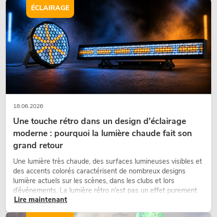
d’aménagement modernes.
ÉCLAIRAGE
18.06.2026
Une touche rétro dans un design d'éclairage
moderne : pourquoi la lumière chaude fait son
grand retour
Une lumière très chaude, des surfaces lumineuses visibles et
des accents colorés caractérisent de nombreux designs
lumière actuels sur les scènes, dans les clubs et lors
d’événements. La lumière rétro n’est pas un effet purement
Lire maintenant
nostalgique, mais un outil de conception utilisé de manière
ciblée : elle crée une atmosphère, donne du caractère aux