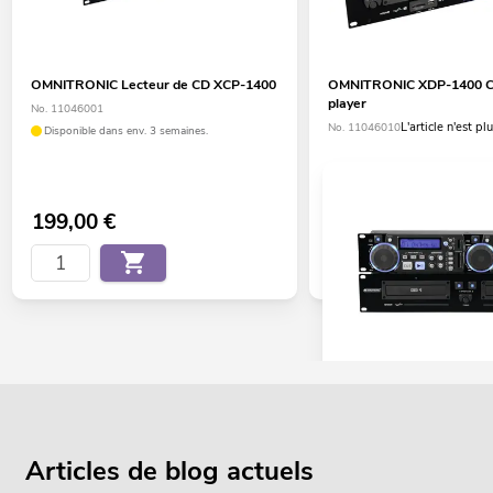
OMNITRONIC Lecteur de CD XCP-1400
OMNITRONIC XDP-1400 
player
No. 11046001
L'article n'est p
No. 11046010
Disponible dans env. 3 semaines.
199,00
€
OMNITRONIC Lecteur d
XCP-2800
No. 11046020
Articles de blog actuels
Le stock suffit pour env. 12