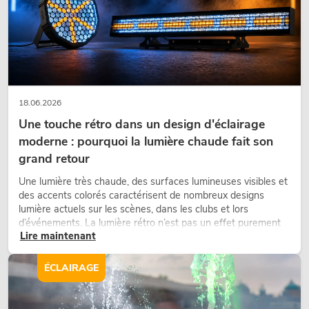
18.06.2026
Une touche rétro dans un design d'éclairage
moderne : pourquoi la lumière chaude fait son
grand retour
Une lumière très chaude, des surfaces lumineuses visibles et
des accents colorés caractérisent de nombreux designs
lumière actuels sur les scènes, dans les clubs et lors
d’événements. La lumière rétro n’est pas un effet purement
Lire maintenant
nostalgique, mais un outil de conception utilisé de manière
ciblée : elle crée une atmosphère, donne du caractère aux
scènes et peut rendre les configurations LED techniques plus
ÉCLAIRAGE
émotionnelles.