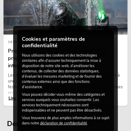
Cookies et paramètres de
14.05.2026
confidentialité
Projecteurs à tête mobile d'extérieur : des
Nous utilisons des cookies et des technologies
projecteurs à tête mobile résistants aux
similaires afin d’assurer techniquement la mise à
intempéries pour les événements
disposition de notre site web, d’améliorer les
contenus, de collecter des données statistiques,
Les lyres outdoor sont des projecteurs motorisés destinés à
d’évaluer les mesures marketing et de fournir des
une utilisation en extérieur. Elles sont utilisées lors de
contenus externes ainsi que des fonctions
festivals, de fêtes urbaines, de concerts en plein air, de mises
d’assistance.
en scène architecturales et d’installations extérieures
Vous pouvez décider vous-même des catégories et
Lire maintenant
temporaires.
services auxquels vous souhaitez consentir. Les
services techniquement nécessaires sont
indispensables et ne peuvent pas être désactivés.
Vous trouverez de plus amples informations à ce sujet
Derniers articles consultés
dans notre
déclaration de confidentialité
.