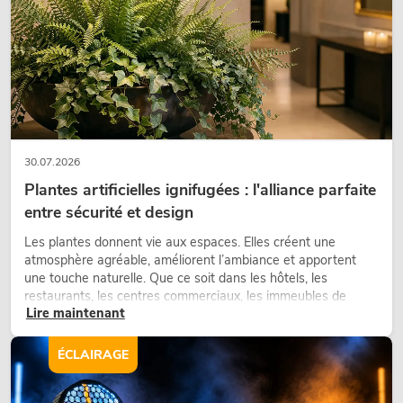
30.07.2026
Plantes artificielles ignifugées : l'alliance parfaite
entre sécurité et design
Les plantes donnent vie aux espaces. Elles créent une
atmosphère agréable, améliorent l’ambiance et apportent
une touche naturelle. Que ce soit dans les hôtels, les
restaurants, les centres commerciaux, les immeubles de
Lire maintenant
bureaux ou sur les stands d’exposition, une végétalisation de
qualité fait depuis longtemps partie intégrante des concepts
d’aménagement modernes.
ÉCLAIRAGE