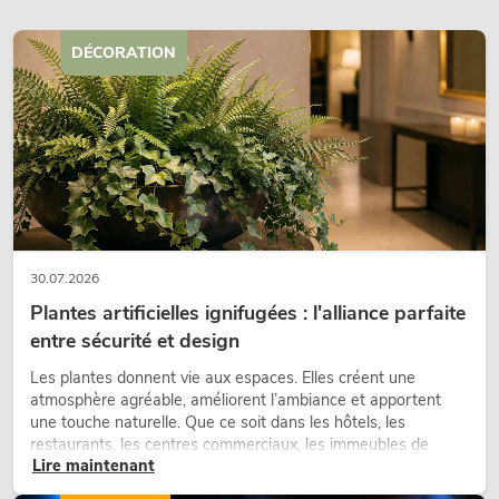
DÉCORATION
30.07.2026
Plantes artificielles ignifugées : l'alliance parfaite
entre sécurité et design
Les plantes donnent vie aux espaces. Elles créent une
atmosphère agréable, améliorent l’ambiance et apportent
une touche naturelle. Que ce soit dans les hôtels, les
restaurants, les centres commerciaux, les immeubles de
Lire maintenant
bureaux ou sur les stands d’exposition, une végétalisation de
qualité fait depuis longtemps partie intégrante des concepts