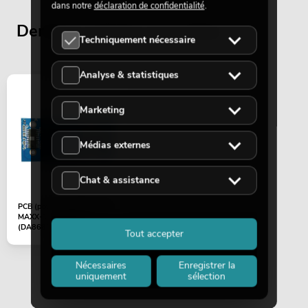
dans notre
déclaration de confidentialité
.
Derniers articles consultés
Techniquement nécessaire
Analyse & statistiques
Marketing
Médias externes
Chat & assistance
PCB (power amplifier Sat)
MAXX-1206DSP 2.1
(DA8683)
Tout accepter
Nécessaires
Enregistrer la
uniquement
sélection