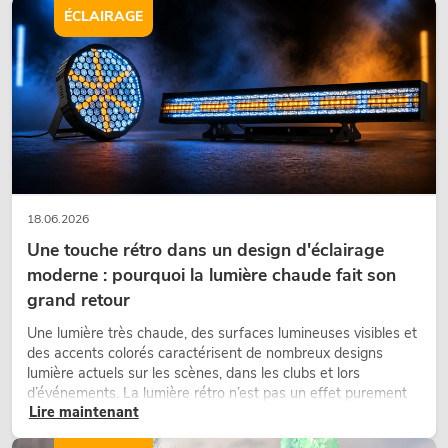
d’aménagement modernes.
ÉCLAIRAGE
18.06.2026
Une touche rétro dans un design d'éclairage
moderne : pourquoi la lumière chaude fait son
grand retour
Une lumière très chaude, des surfaces lumineuses visibles et
des accents colorés caractérisent de nombreux designs
lumière actuels sur les scènes, dans les clubs et lors
d’événements. La lumière rétro n’est pas un effet purement
Lire maintenant
nostalgique, mais un outil de conception utilisé de manière
ciblée : elle crée une atmosphère, donne du caractère aux