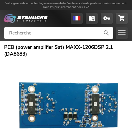
Votre grossiste en technologie événementielle. Vente aux clients professionnels uniquement.
Tous les prix s'entendent hors TVA
PCB (power amplifier Sat) MAXX-1206DSP 2.1
(DA8683)