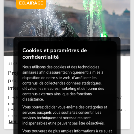
scènes et peut rendre les configurations LED techniques plus
ÉCLAIRAGE
émotionnelles.
Cookies et paramètres de
confidentialité
14.05.2026
Nous utilisons des cookies et des technologies
Projecteurs à tête mobile d'extérieur : des
similaires afin d’assurer techniquement la mise à
disposition de notre site web, d’améliorer les
projecteurs à tête mobile résistants aux
contenus, de collecter des données statistiques,
intempéries pour les événements
d’évaluer les mesures marketing et de fournir des
contenus externes ainsi que des fonctions
Les lyres outdoor sont des projecteurs motorisés destinés à
d’assistance.
une utilisation en extérieur. Elles sont utilisées lors de
Vous pouvez décider vous-même des catégories et
festivals, de fêtes urbaines, de concerts en plein air, de mises
services auxquels vous souhaitez consentir. Les
en scène architecturales et d’installations extérieures
services techniquement nécessaires sont
Lire maintenant
temporaires.
indispensables et ne peuvent pas être désactivés.
Vous trouverez de plus amples informations à ce sujet