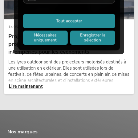
Tout accepter
14.05.2026
Nécessaires
Enregistrer la
Projecteurs à tête mobile d'extérieur : des
uniquement
sélection
projecteurs à tête mobile résistants aux
intempéries pour les événements
Les lyres outdoor sont des projecteurs motorisés destinés à
une utilisation en extérieur. Elles sont utilisées lors de
festivals, de fêtes urbaines, de concerts en plein air, de mises
en scène architecturales et d’installations extérieures
Lire maintenant
temporaires.
Nos marques