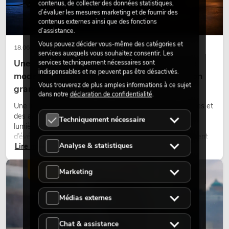
contenus, de collecter des données statistiques,
d’évaluer les mesures marketing et de fournir des
contenus externes ainsi que des fonctions
d’assistance.
Vous pouvez décider vous-même des catégories et
18.06.2026
services auxquels vous souhaitez consentir. Les
Une touche rétro dans un design d'éclairage
services techniquement nécessaires sont
indispensables et ne peuvent pas être désactivés.
moderne : pourquoi la lumière chaude fait son
Vous trouverez de plus amples informations à ce sujet
grand retour
dans notre
déclaration de confidentialité
.
Une lumière très chaude, des surfaces lumineuses visibles et
des accents colorés caractérisent de nombreux designs
Techniquement nécessaire
lumière actuels sur les scènes, dans les clubs et lors
d’événements. La lumière rétro n’est pas un effet purement
Analyse & statistiques
Lire maintenant
nostalgique, mais un outil de conception utilisé de manière
ciblée : elle crée une atmosphère, donne du caractère aux
scènes et peut rendre les configurations LED techniques plus
ÉCLAIRAGE
Marketing
émotionnelles.
Médias externes
Chat & assistance