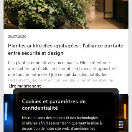
30.07.2026
Plantes artificielles ignifugées : l'alliance parfaite
entre sécurité et design
Les plantes donnent vie aux espaces. Elles créent une
atmosphère agréable, améliorent l’ambiance et apportent
une touche naturelle. Que ce soit dans les hôtels, les
restaurants, les centres commerciaux, les immeubles de
Lire maintenant
bureaux ou sur les stands d’exposition, une végétalisation de
qualité fait depuis longtemps partie intégrante des concepts
d’aménagement modernes.
ÉCLAIRAGE
Cookies et paramètres de
confidentialité
Nous utilisons des cookies et des technologies
similaires afin d’assurer techniquement la mise à
disposition de notre site web, d’améliorer les