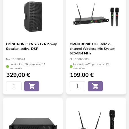
OMNITRONIC XNG-212A 2-way
OMNITRONIC UHF-602 2-
Speaker, active, DSP
channel Wireless Mic System
520-554 MHz
No. 11038074
No. 13063603
Le stock suffit pour env. 12
Le stock suffit pour env. 12
semaines.
semaines.
329,00
€
199,00
€