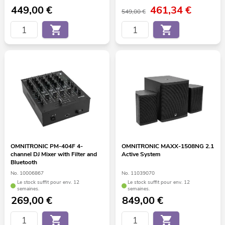
449,00
€
461,34
€
549,00 €
OMNITRONIC PM-404F 4-
OMNITRONIC MAXX-1508NG 2.1
channel DJ Mixer with Filter and
Active System
Bluetooth
No. 10006867
No. 11039070
Le stock suffit pour env. 12
Le stock suffit pour env. 12
semaines.
semaines.
269,00
€
849,00
€