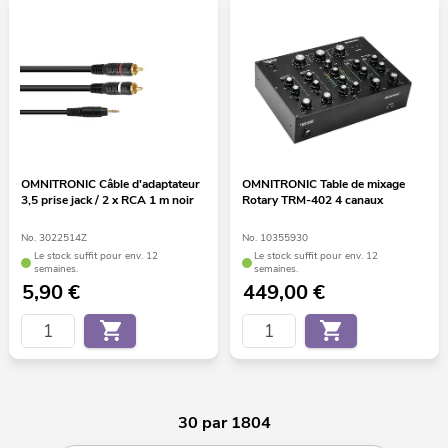
OMNITRONIC Câble d'adaptateur
OMNITRONIC Table de mixage
3,5 prise jack / 2 x RCA 1 m noir
Rotary TRM-402 4 canaux
No. 3022514Z
No. 10355930
Le stock suffit pour env. 12
Le stock suffit pour env. 12
semaines.
semaines.
5,90
€
449,00
€
30 par 1804