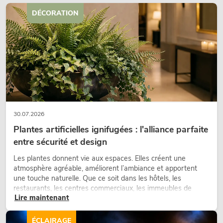
DÉCORATION
30.07.2026
Plantes artificielles ignifugées : l'alliance parfaite
entre sécurité et design
Les plantes donnent vie aux espaces. Elles créent une
atmosphère agréable, améliorent l’ambiance et apportent
une touche naturelle. Que ce soit dans les hôtels, les
restaurants, les centres commerciaux, les immeubles de
Lire maintenant
bureaux ou sur les stands d’exposition, une végétalisation de
qualité fait depuis longtemps partie intégrante des concepts
d’aménagement modernes.
ÉCLAIRAGE