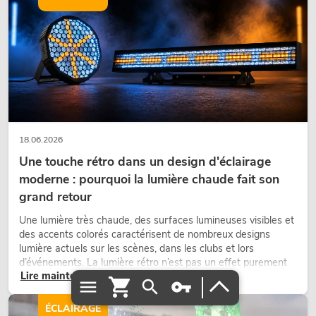
18.06.2026
Une touche rétro dans un design d'éclairage
moderne : pourquoi la lumière chaude fait son
grand retour
Une lumière très chaude, des surfaces lumineuses visibles et
des accents colorés caractérisent de nombreux designs
lumière actuels sur les scènes, dans les clubs et lors
d’événements. La lumière rétro n’est pas un effet purement
Lire maintenant
nostalgique, mais un outil de conception utilisé de manière
ciblée : elle crée une atmosphère, donne du caractère aux
scènes et peut rendre les configurations LED techniques plus
ÉCLAIRAGE