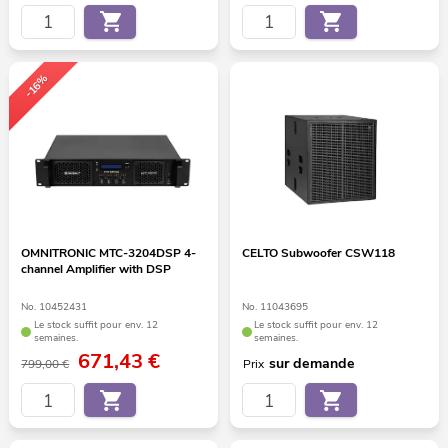
-16%
OMNITRONIC MTC-3204DSP 4-
CELTO Subwoofer CSW118
channel Amplifier with DSP
No. 10452431
No. 11043695
Le stock suffit pour env. 12
Le stock suffit pour env. 12
semaines.
semaines.
671,43
€
sur demande
799,00 €
Prix