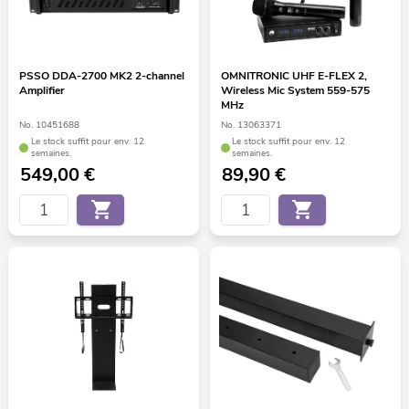
PSSO DDA-2700 MK2 2-channel
OMNITRONIC UHF E-FLEX 2,
Amplifier
Wireless Mic System 559-575
MHz
No. 10451688
No. 13063371
Le stock suffit pour env. 12
Le stock suffit pour env. 12
semaines.
semaines.
549,00
€
89,90
€