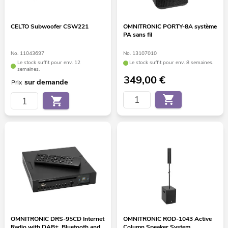
CELTO Subwoofer CSW221
OMNITRONIC PORTY-8A système
PA sans fil
No. 11043697
No. 13107010
Le stock suffit pour env. 12
Le stock suffit pour env. 8 semaines.
semaines.
349,00
€
sur demande
Prix
OMNITRONIC DRS-95CD Internet
OMNITRONIC ROD-1043 Active
Radio with DAB+, Bluetooth and
Column Speaker System