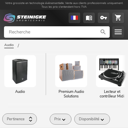
Votre grossiste en technologie événementielle. Vente aux clients professionnels uniquement.
Tous les prix s'entendent hors TVA
Audio
/
Audio
Premium Audio
Lecteur et
Solutions
contrôleur Midi
Pertinence
Prix
Disponibilité