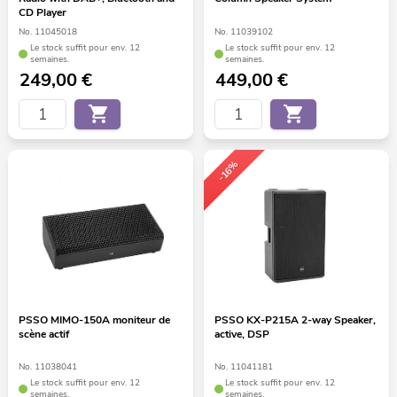
CD Player
No. 11045018
No. 11039102
Le stock suffit pour env. 12
Le stock suffit pour env. 12
semaines.
semaines.
249,00
€
449,00
€
-16%
PSSO MIMO-150A moniteur de
PSSO KX-P215A 2-way Speaker,
scène actif
active, DSP
No. 11038041
No. 11041181
Le stock suffit pour env. 12
Le stock suffit pour env. 12
semaines.
semaines.