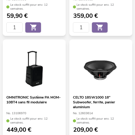
Le stock suffit pour env. 12
Le stock suffit pour env. 12
semaines.
semaines.
59,90
€
359,00
€
OMNITRONIC Système PA MOM-
CELTO 18SW1000 18"
10BT4 sans fil modulaire
Subwoofer, ferrite, panier
aluminium
No. 13106970
No. 12603614
Le stock suffit pour env. 12
Le stock suffit pour env. 12
semaines.
semaines.
449,00
€
209,00
€