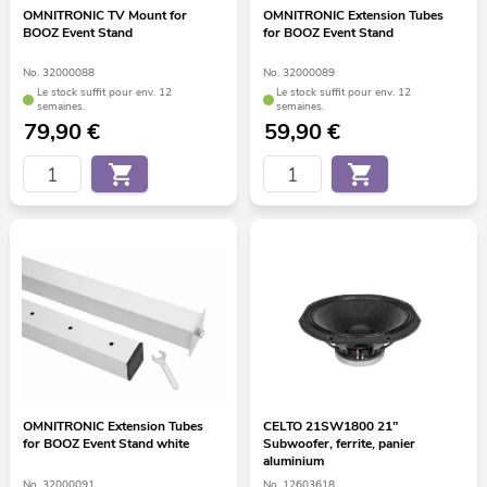
OMNITRONIC TV Mount for
OMNITRONIC Extension Tubes
BOOZ Event Stand
for BOOZ Event Stand
No. 32000088
No. 32000089
Le stock suffit pour env. 12
Le stock suffit pour env. 12
semaines.
semaines.
79,90
€
59,90
€
OMNITRONIC Extension Tubes
CELTO 21SW1800 21"
for BOOZ Event Stand white
Subwoofer, ferrite, panier
aluminium
No. 32000091
No. 12603618