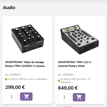
Audio
OMNITRONIC Table de mixage
OMNITRONIC TRM-222 2-
Rotary TRM-202MK3 2 canaux
channel Rotary Mixer
No. 10355922
No. 10355932
Le stock suffit pour env. 4 semaines.
Le stock suffit pour env. 12
semaines.
299,00
€
649,00
€