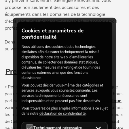
d'y parvenir sans effort, Steinigke Showtechnic vous
propose non seulement des accessoires et des
équipements dans les domaines de la technologie
d'éclairage, mais également du matériel de sonorisation
professionnel, provenant directement du fabricant.
Cookies et paramètres de
confidentialité
Dans notre gamme, vous trouverez les catégories
Nous utilisons des cookies et des technologies
suivantes sous « Matériel de sonorisation » :
similaires afin d’assurer techniquement la mise à
disposition de notre site web, d’améliorer les
contenus, de collecter des données statistiques,
d’évaluer les mesures marketing et de fournir des
Premium Audio Solutions
contenus externes ainsi que des fonctions
d’assistance.
Vous pouvez décider vous-même des catégories et
« Petit par la taille, grand par le son » : cela ne s'applique
services auxquels vous souhaitez consentir. Les
pas uniquement à la gamme
IFIX Serie
. Bien que les haut-
services techniquement nécessaires sont
parleurs de notre marque commerciale
Celto Acoustique
indispensables et ne peuvent pas être désactivés.
varient en taille, leur son impressionnant convainc à la fois
Vous trouverez de plus amples informations à ce sujet
dans notre
déclaration de confidentialité
.
les musiciens et les sociétés de location. Les haut-parleurs
de Celto Acoustique se démarquent par leur finition haut
Techniquement nécessaire
de gamme, s'intègrent discrètement dans le décor de votre