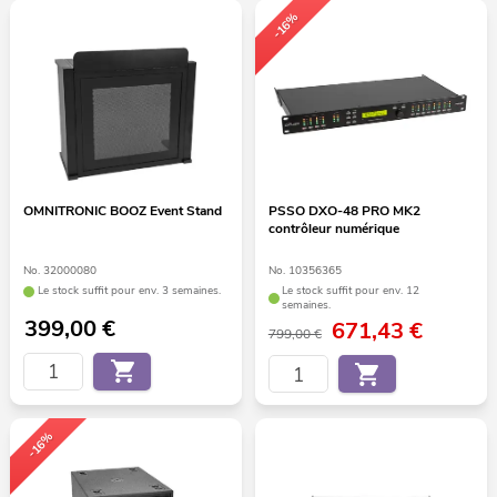
-16%
OMNITRONIC BOOZ Event Stand
PSSO DXO-48 PRO MK2
contrôleur numérique
No. 32000080
No. 10356365
Le stock suffit pour env. 3 semaines.
Le stock suffit pour env. 12
semaines.
399,00
€
671,43
€
799,00 €
-16%