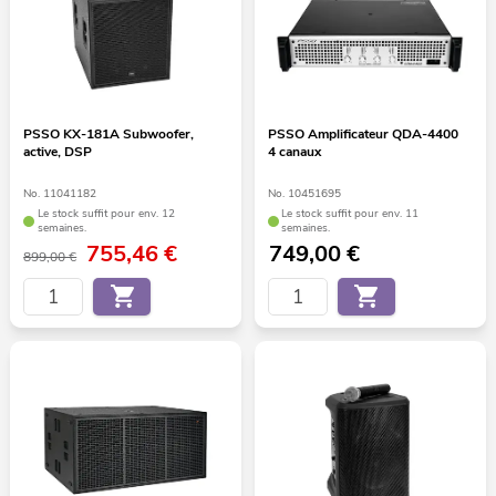
PSSO KX-181A Subwoofer,
PSSO Amplificateur QDA-4400
active, DSP
4 canaux
No. 11041182
No. 10451695
Le stock suffit pour env. 12
Le stock suffit pour env. 11
semaines.
semaines.
755,46
€
749,00
€
899,00 €