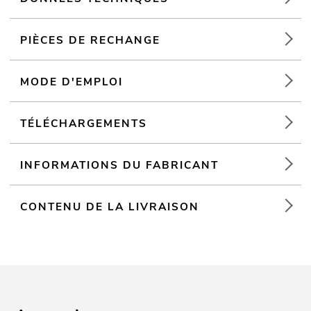
Boîtier du pupitre
Pour des domaines d'application tels que: Cave aménagée pour
les fêtes; DJ itinérants / artistes solos; usage portable
PIÈCES DE RECHANGE
MODE D'EMPLOI
TÉLÉCHARGEMENTS
INFORMATIONS DU FABRICANT
CONTENU DE LA LIVRAISON