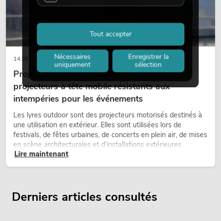
Tout accepter
Nécessaires
Enregistrer la
14.05.2026
uniquement
sélection
Projecteurs à tête mobile d'extérieur : des
projecteurs à tête mobile résistants aux
intempéries pour les événements
Les lyres outdoor sont des projecteurs motorisés destinés à
une utilisation en extérieur. Elles sont utilisées lors de
festivals, de fêtes urbaines, de concerts en plein air, de mises
en scène architecturales et d’installations extérieures
Lire maintenant
temporaires.
Derniers articles consultés