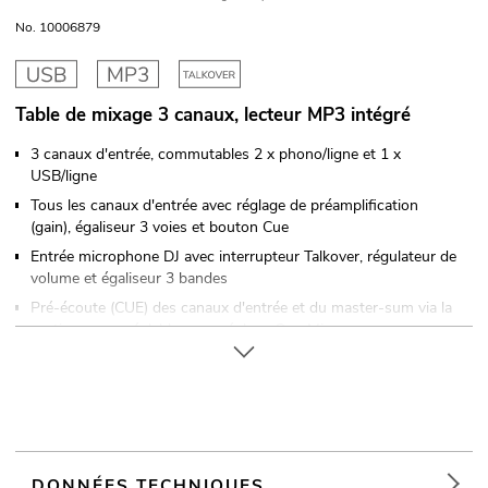
No. 10006879
Table de mixage 3 canaux, lecteur MP3 intégré
3 canaux d'entrée, commutables 2 x phono/ligne et 1 x
USB/ligne
Tous les canaux d'entrée avec réglage de préamplification
(gain), égaliseur 3 voies et bouton Cue
Entrée microphone DJ avec interrupteur Talkover, régulateur de
volume et égaliseur 3 bandes
Pré-écoute (CUE) des canaux d'entrée et du master-sum via la
sortie casque réglable, avec réglage Cue-Mix
Crossfader pour le fondu enchaîné entre les entrées
phono/ligne
Affichage du niveau par LED stéréo à 5 chiffres, commutable
entre le signal maître et le signal PFL
Sortie d'enregistrement supplémentaire
DONNÉES TECHNIQUES