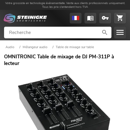
Votre grossiste en technologie événementielle. Vente aux clients professionnels uniquement.
Tous les prix s'entendent hors TVA
Audio
/
Mélangeur audio
/
Table de mixage sur table
OMNITRONIC Table de mixage de DJ PM-311P à
lecteur