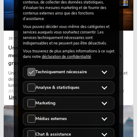
contenus, de collecter des données statistiques,
d’évaluer les mesures marketing et de fournir des
contenus externes ainsi que des fonctions
d’assistance.
Vous pouvez décider vous-même des catégories et
services auxquels vous souhaitez consentir. Les
services techniquement nécessaires sont
18.06.2026
indispensables et ne peuvent pas être désactivés.
Une touche rétro dans un design d'éclairage
Vous trouverez de plus amples informations à ce sujet
moderne : pourquoi la lumière chaude fait son
dans notre
déclaration de confidentialité
.
grand retour
Techniquement nécessaire
Une lumière très chaude, des surfaces lumineuses visibles et
des accents colorés caractérisent de nombreux designs
lumière actuels sur les scènes, dans les clubs et lors
Analyse & statistiques
d’événements. La lumière rétro n’est pas un effet purement
Lire maintenant
nostalgique, mais un outil de conception utilisé de manière
Marketing
ciblée : elle crée une atmosphère, donne du caractère aux
scènes et peut rendre les configurations LED techniques plus
ÉCLAIRAGE
émotionnelles.
Médias externes
Chat & assistance