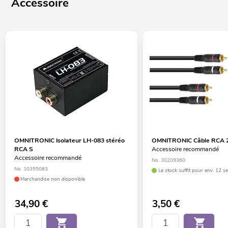
Accessoire
OMNITRONIC Isolateur LH-083 stéréo
OMNITRONIC Câble RCA 2 
RCA S
Accessoire recommandé
Accessoire recommandé
No. 30209360
No. 10355083
Le stock suffit pour env. 12 s
Marchandise non disponible
34,90
€
3,50
€