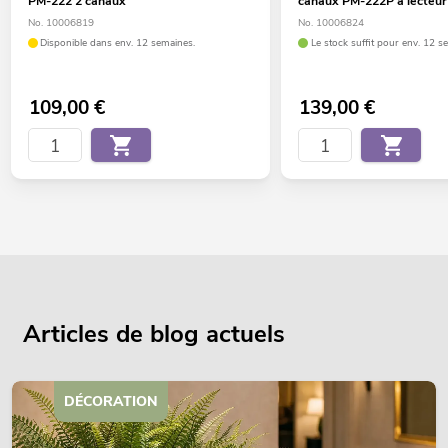
PM-222 2 canaux
canaux PM-222P à lecteur
No. 10006819
No. 10006824
Disponible dans env. 12 semaines.
Le stock suffit pour env. 12 s
109,00
€
139,00
€
Articles de blog actuels
DÉCORATION