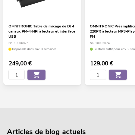
OMNITRONIC Table de mixage de DJ 4
OMNITRONIC Préamplifica
canaux PM-444Pi à lecteur et interface
220PR à lecteur MP3-Playe
USB
FM
No. 10006825
No. 10007074
Disponible dans env. 3 semaines.
Le stock suffit pour env. 2 se
249,00
€
129,00
€
Articles de blog actuels