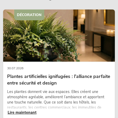
DÉCORATION
30.07.2026
Plantes artificielles ignifugées : l'alliance parfaite
entre sécurité et design
Les plantes donnent vie aux espaces. Elles créent une
atmosphère agréable, améliorent l’ambiance et apportent
une touche naturelle. Que ce soit dans les hôtels, les
restaurants, les centres commerciaux, les immeubles de
Lire maintenant
bureaux ou sur les stands d’exposition, une végétalisation de