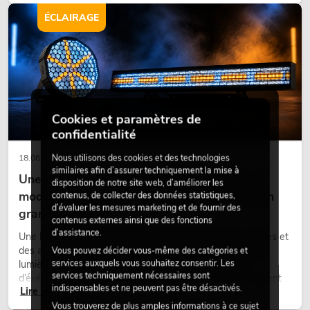
qualité fait depuis longtemps partie intégrante des concepts
d’aménagement modernes.
ÉCLAIRAGE
Cookies et paramètres de
confidentialité
Nous utilisons des cookies et des technologies
18.06.2026
similaires afin d’assurer techniquement la mise à
Une touche rétro dans un design d'éclairage
disposition de notre site web, d’améliorer les
moderne : pourquoi la lumière chaude fait son
contenus, de collecter des données statistiques,
d’évaluer les mesures marketing et de fournir des
grand retour
contenus externes ainsi que des fonctions
d’assistance.
Une lumière très chaude, des surfaces lumineuses visibles et
des accents colorés caractérisent de nombreux designs
Vous pouvez décider vous-même des catégories et
services auxquels vous souhaitez consentir. Les
lumière actuels sur les scènes, dans les clubs et lors
services techniquement nécessaires sont
d’événements. La lumière rétro n’est pas un effet purement
indispensables et ne peuvent pas être désactivés.
Lire maintenant
nostalgique, mais un outil de conception utilisé de manière
ciblée : elle crée une atmosphère, donne du caractère aux
Vous trouverez de plus amples informations à ce sujet