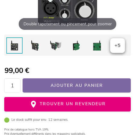
Double tapotement ou pincement pour zoomer
+5
99,00
€
AJOUTER AU PANIER
TROUVER UN REVENDEUR
Le stock suffit pour env. 12 semaines.
Prix de catalogue
hors TVA 19%
Prix éventuellement différents dans les magasins spécialisés.