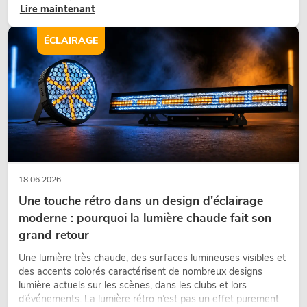
Lire maintenant
bureaux ou sur les stands d’exposition, une végétalisation de
qualité fait depuis longtemps partie intégrante des concepts
d’aménagement modernes.
ÉCLAIRAGE
18.06.2026
Une touche rétro dans un design d'éclairage
moderne : pourquoi la lumière chaude fait son
grand retour
Une lumière très chaude, des surfaces lumineuses visibles et
des accents colorés caractérisent de nombreux designs
lumière actuels sur les scènes, dans les clubs et lors
d’événements. La lumière rétro n’est pas un effet purement