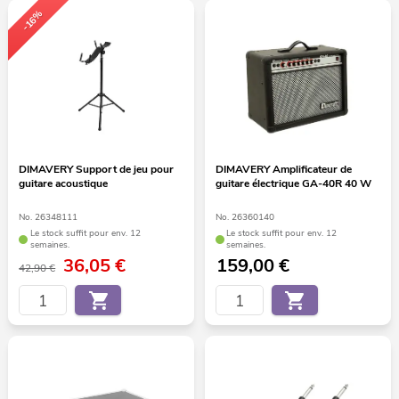
-16%
DIMAVERY Support de jeu pour
DIMAVERY Amplificateur de
guitare acoustique
guitare électrique GA-40R 40 W
No. 26348111
No. 26360140
Le stock suffit pour env. 12
Le stock suffit pour env. 12
semaines.
semaines.
36,05
€
159,00
€
42,90 €