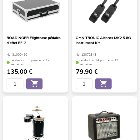
ROADINGER Flightcase pédales
OMNITRONIC Airbros MK2 5.8G
d'effet EF-2
Instrument Kit
No. 3100042C
No. 13072343
Le stock suffit pour env. 12
Le stock suffit pour env. 12
semaines.
semaines.
135,00
€
79,90
€