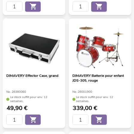
DIMAVERY Effector Case, grand
DIMAVERY Batterie pour enfant
JDS-305, rouge
No. 26380060
No. 26001900
Le stock suffit pour env. 12
Le stock suffit pour env. 12
semaines.
semaines.
49,90
€
339,00
€