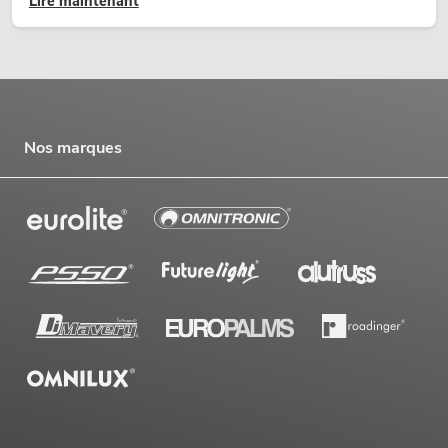
Lire maintenant
temporaires.
Nos marques