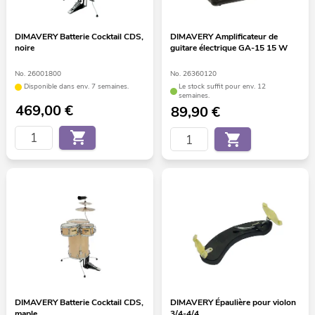
DIMAVERY Batterie Cocktail CDS,
DIMAVERY Amplificateur de
noire
guitare électrique GA-15 15 W
No. 26001800
No. 26360120
Disponible dans env. 7 semaines.
Le stock suffit pour env. 12
semaines.
469,00
€
89,90
€
DIMAVERY Batterie Cocktail CDS,
DIMAVERY Épaulière pour violon
maple
3/4-4/4