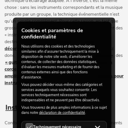
technique d’éclairage adaptée. À l’inverse, c’est la même
chose : sans les instruments correspondants et la musique
produite par un groupe, la technique événementielle n’est
qu’un simple complément. Pour cette raison, en tant que
grossiste, il nous paraît évident de proposer également des
Cookies et paramètres de
« instruments de musique » en plus de l’équipement
confidentialité
destiné aux domaines
« éclairage »
,
« audio »
et
«
Nous utilisons des cookies et des technologies
décoration »
. Dans notre assortiment, vous trouverez
similaires afin d’assurer techniquement la mise à
donc, outre différents
« instruments de percussion »
, des
disposition de notre site web, d’améliorer les
« guitares & basses »
ainsi que des
« instruments à
contenus, de collecter des données statistiques,
d’évaluer les mesures marketing et de fournir des
cordes »
, des
« instruments à vent »
, des
«
contenus externes ainsi que des fonctions
amplificateurs & effets »
ainsi que les
« accessoires pour
d’assistance.
instruments »
correspondants.
Vous pouvez décider vous-même des catégories et
services auxquels vous souhaitez consentir. Les
services techniquement nécessaires sont
indispensables et ne peuvent pas être désactivés.
Instruments de percussion
Vous trouverez de plus amples informations à ce sujet
dans notre
déclaration de confidentialité
.
Conformément à la classification officielle des instruments
Techniquement nécessaire