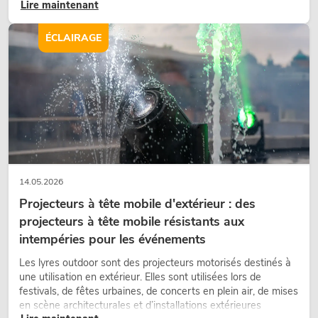
Lire maintenant
nostalgique, mais un outil de conception utilisé de manière
ciblée : elle crée une atmosphère, donne du caractère aux
scènes et peut rendre les configurations LED techniques plus
ÉCLAIRAGE
émotionnelles.
14.05.2026
Projecteurs à tête mobile d'extérieur : des
projecteurs à tête mobile résistants aux
intempéries pour les événements
Les lyres outdoor sont des projecteurs motorisés destinés à
une utilisation en extérieur. Elles sont utilisées lors de
festivals, de fêtes urbaines, de concerts en plein air, de mises
en scène architecturales et d’installations extérieures