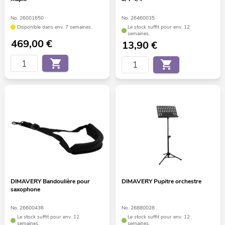
No. 26001650
No. 26460035
Disponible dans env. 7 semaines.
Le stock suffit pour env. 12
semaines.
469,00
€
13,90
€
DIMAVERY Bandoulière pour
DIMAVERY Pupitre orchestre
saxophone
No. 26600436
No. 26880028
Le stock suffit pour env. 12
Le stock suffit pour env. 12
semaines.
semaines.