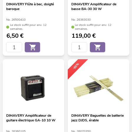
DIMAVERY Flûte à bec, doigté
DIMAVERY Amplificateur de
baroque
basse BA-30 30 W
No. 26500410
No. 26363030
Le stock suffit pour env. 12
Le stock suffit pour env. 12
semaines.
semaines.
6,50
€
119,00
€
-65%
DIMAVERY Amplificateur de
DIMAVERY Baguettes de batterie
guitare électrique GA-10 10 W
jazz DJDS, érable
No. 26360105
No. 26070350