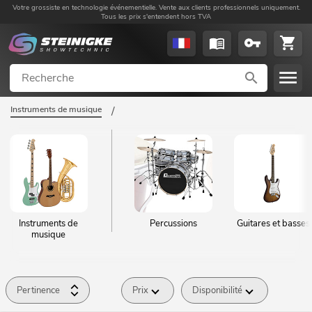
Votre grossiste en technologie événementielle. Vente aux clients professionnels uniquement.
Tous les prix s'entendent hors TVA
Instruments de musique
/
Instruments de
Percussions
Guitares et basses
musique
Pertinence
Prix
Disponibilité