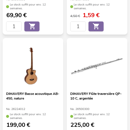
Le stock suffit pour env. 12
Le stock suffit pour env. 12
semaines.
semaines.
69,90
€
1,59
€
4,50 €
DIMAVERY Basse acoustique AB-
DIMAVERY Flûte traversière QP-
450, nature
10 C, argentée
No. 26224012
No. 26500300
Le stock suffit pour env. 12
Le stock suffit pour env. 12
semaines.
semaines.
199,00
€
225,00
€