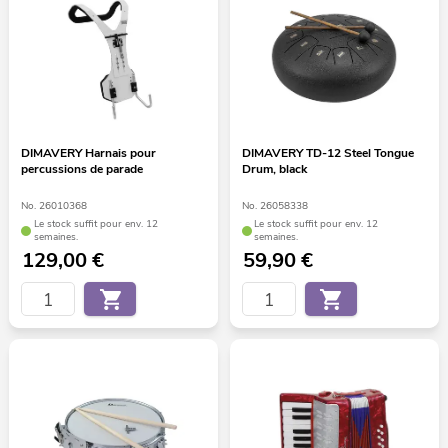
DIMAVERY Harnais pour
DIMAVERY TD-12 Steel Tongue
percussions de parade
Drum, black
No. 26010368
No. 26058338
Le stock suffit pour env. 12
Le stock suffit pour env. 12
semaines.
semaines.
129,00
€
59,90
€