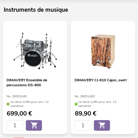
Instruments de musique
DIMAVERY Ensemble de
DIMAVERY CJ-610 Cajon, swirl
percussions DS-600
No. 26001040
No. 26051482
Le stock suffit pour env. 12
Le stock suffit pour env. 12
semaines.
semaines.
699,00
€
89,90
€