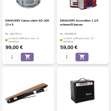
DIMAVERY Caisse claire SD-200
DIMAVERY Accordéon 1 1/2
13 x 5
octaves/8 basses
No. 26015213
No. 26058610
Le stock suffit pour env. 12
Le stock suffit pour env. 12
semaines.
semaines.
99,00
€
59,00
€