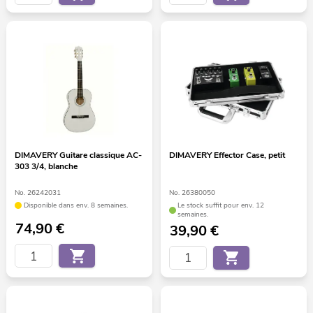
DIMAVERY Guitare classique AC-
DIMAVERY Effector Case, petit
303 3/4, blanche
No. 26242031
No. 26380050
Disponible dans env. 8 semaines.
Le stock suffit pour env. 12
semaines.
74,90
€
39,90
€