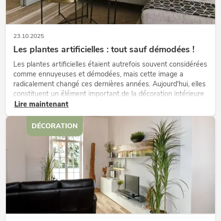
23.10.2025
Les plantes artificielles : tout sauf démodées !
Les plantes artificielles étaient autrefois souvent considérées
comme ennuyeuses et démodées, mais cette image a
radicalement changé ces dernières années. Aujourd'hui, elles
constituent un élément important de la décoration intérieure
de nombreux bureaux, hôtels, restaurants, magasins de détail
Lire maintenant
et m...
DÉCORATION