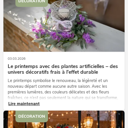
DÉCORATION
03.03.2026
Le printemps avec des plantes artificielles – des
univers décoratifs frais à l'effet durable
Le printemps symbolise le renouveau, la légèreté et un
nouveau départ comme aucune autre saison. Avec les
premières lumières, des couleurs délicates et des fleurs
fraîches, ce n’est pas seulement la nature qui se transforme,
mais aussi les exigences en matière d’espaces, de surfaces
Lire maintenant
et de mises en s...
DÉCORATION