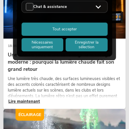
Chat & assistance
Tout accepter
Nécessaires
Enregistrer la
18.06.2026
uniquement
sélection
Une touche rétro dans un design d'éclairage
moderne : pourquoi la lumière chaude fait son
grand retour
Une lumière très chaude, des surfaces lumineuses visibles et
des accents colorés caractérisent de nombreux designs
lumière actuels sur les scènes, dans les clubs et lors
d’événements. La lumière rétro n’est pas un effet purement
Lire maintenant
nostalgique, mais un outil de conception utilisé de manière
ciblée : elle crée une atmosphère, donne du caractère aux
scènes et peut rendre les configurations LED techniques plus
ÉCLAIRAGE
émotionnelles.