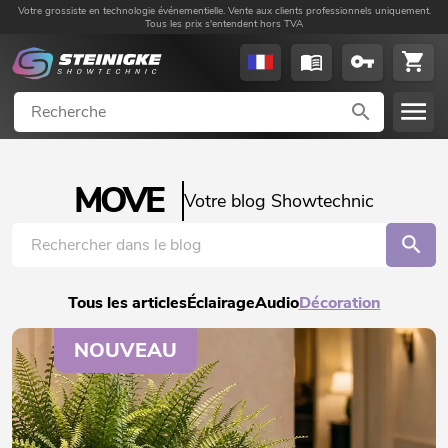
Votre grossiste en technologie événementielle. Vente aux clients professionnels uniquement.
Tous les prix s'entendent hors TVA
MOVE
Votre blog Showtechnic
Tous les articles
Éclairage
Audio
Décoration
NOUVEAU