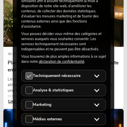
similaires afin d’assurer techniquement la mise à
disposition de notre site web, d’améliorer les
contenus, de collecter des données statistiques,
d’évaluer les mesures marketing et de fournir des
contenus externes ainsi que des fonctions
d’assistance.
Vous pouvez décider vous-même des catégories et
services auxquels vous souhaitez consentir. Les
services techniquement nécessaires sont
indispensables et ne peuvent pas être désactivés.
30.07.2026
Vous trouverez de plus amples informations à ce sujet
dans notre
déclaration de confidentialité
.
Plantes artificielles ignifugées : l'alliance parfaite
entre sécurité et design
Techniquement nécessaire
Les plantes donnent vie aux espaces. Elles créent une
atmosphère agréable, améliorent l’ambiance et apportent
Analyse & statistiques
une touche naturelle. Que ce soit dans les hôtels, les
restaurants, les centres commerciaux, les immeubles de
Lire maintenant
bureaux ou sur les stands d’exposition, une végétalisation de
Marketing
qualité fait depuis longtemps partie intégrante des concepts
d’aménagement modernes.
ÉCLAIRAGE
Médias externes