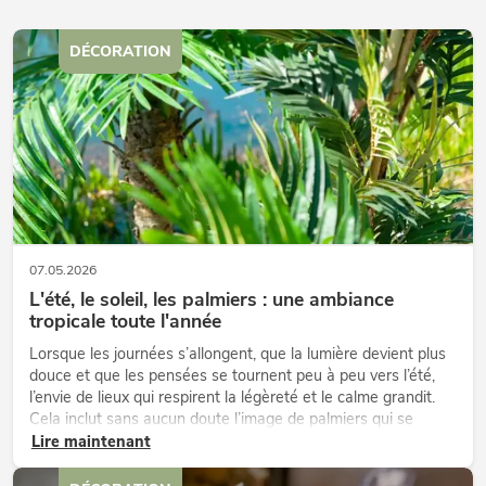
DÉCORATION
07.05.2026
L'été, le soleil, les palmiers : une ambiance
tropicale toute l'année
Lorsque les journées s’allongent, que la lumière devient plus
douce et que les pensées se tournent peu à peu vers l’été,
l’envie de lieux qui respirent la légèreté et le calme grandit.
Cela inclut sans aucun doute l’image de palmiers qui se
balancent doucement dans le vent chaud, accompagnés de
Lire maintenant
lumi...