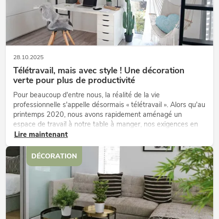
28.10.2025
Télétravail, mais avec style ! Une décoration
verte pour plus de productivité
Pour beaucoup d'entre nous, la réalité de la vie
professionnelle s'appelle désormais « télétravail ». Alors qu'au
printemps 2020, nous avons rapidement aménagé un
espace de travail à notre table à manger, nos exigences en
matière d'environnement de travail accueillant ont depuis
Lire maintenant
augmenté. En effet, ...
DÉCORATION