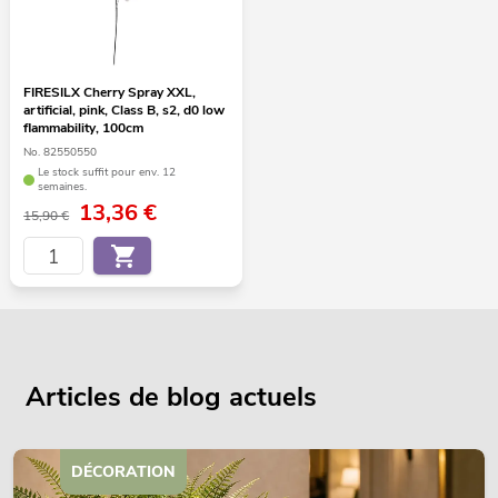
FIRESILX Cherry Spray XXL,
artificial, pink, Class B, s2, d0 low
flammability, 100cm
No. 82550550
Le stock suffit pour env. 12
semaines.
13,36
€
15,90 €
Articles de blog actuels
DÉCORATION