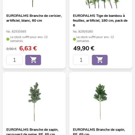
EUROPALMS Branche de cerisier,
EUROPALMS Tige de bambou à
artificiel, blanc, 60 cm
feuilles, artificiel, 180 cm, pack de
6
No. 82530565
No. 82509260
Le stock suffit pour env. 12
Le stock suffit pour env. 12
semaines.
semaines.
6,63
€
49,90
€
9,90 €
EUROPALMS Branche de sapin,
EUROPALMS Branche de sapin,
recouvert de neige, PE, 65 cm
PE, 65 cm