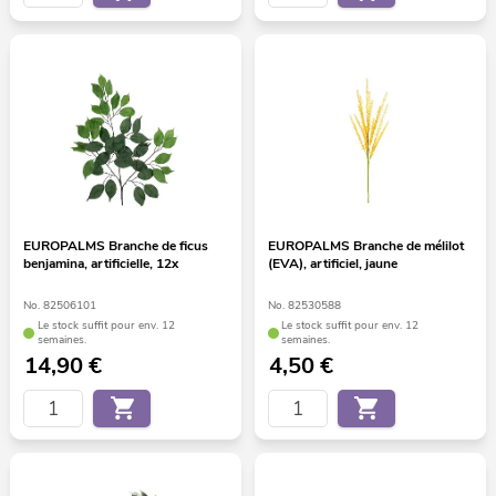
EUROPALMS Branche de ficus
EUROPALMS Branche de mélilot
benjamina, artificielle, 12x
(EVA), artificiel, jaune
No. 82506101
No. 82530588
Le stock suffit pour env. 12
Le stock suffit pour env. 12
semaines.
semaines.
14,90
€
4,50
€