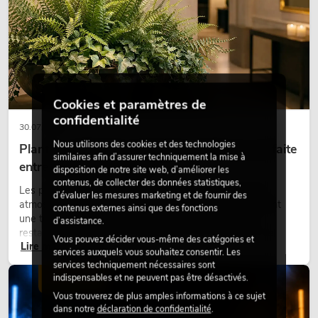
Cookies et paramètres de
confidentialité
30.07.2026
Nous utilisons des cookies et des technologies
Plantes artificielles ignifugées : l'alliance parfaite
similaires afin d’assurer techniquement la mise à
entre sécurité et design
disposition de notre site web, d’améliorer les
contenus, de collecter des données statistiques,
Les plantes donnent vie aux espaces. Elles créent une
d’évaluer les mesures marketing et de fournir des
atmosphère agréable, améliorent l’ambiance et apportent
contenus externes ainsi que des fonctions
une touche naturelle. Que ce soit dans les hôtels, les
d’assistance.
restaurants, les centres commerciaux, les immeubles de
Vous pouvez décider vous-même des catégories et
Lire maintenant
bureaux ou sur les stands d’exposition, une végétalisation de
services auxquels vous souhaitez consentir. Les
qualité fait depuis longtemps partie intégrante des concepts
services techniquement nécessaires sont
d’aménagement modernes.
indispensables et ne peuvent pas être désactivés.
ÉCLAIRAGE
Vous trouverez de plus amples informations à ce sujet
dans notre
déclaration de confidentialité
.