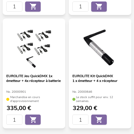
EUROLITE Jeu QuickDMX 1x
EUROLITE Kit QuickDMX
émetteur + 4x récepteur à batterie
1 x émetteur + 4 x récepteur
No. 20000901
No. 20000646
Marchandise en cours
Le stock suffit pour env. 12
d'approvisionnement
semaines.
335,00
€
329,00
€