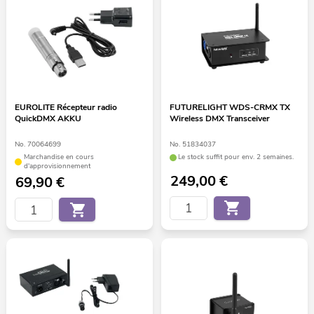
EUROLITE Récepteur radio
FUTURELIGHT WDS-CRMX TX
QuickDMX AKKU
Wireless DMX Transceiver
No. 70064699
No. 51834037
Marchandise en cours
Le stock suffit pour env. 2 semaines.
d'approvisionnement
249,00
€
69,90
€