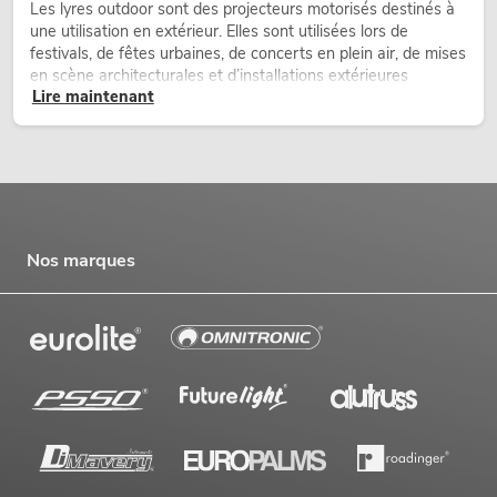
Les lyres outdoor sont des projecteurs motorisés destinés à
une utilisation en extérieur. Elles sont utilisées lors de
festivals, de fêtes urbaines, de concerts en plein air, de mises
en scène architecturales et d’installations extérieures
Lire maintenant
temporaires.
Nos marques