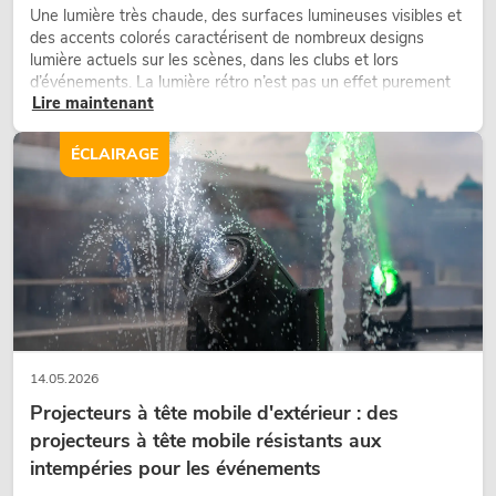
Une lumière très chaude, des surfaces lumineuses visibles et
des accents colorés caractérisent de nombreux designs
lumière actuels sur les scènes, dans les clubs et lors
d’événements. La lumière rétro n’est pas un effet purement
Lire maintenant
nostalgique, mais un outil de conception utilisé de manière
ciblée : elle crée une atmosphère, donne du caractère aux
scènes et peut rendre les configurations LED techniques plus
ÉCLAIRAGE
émotionnelles.
14.05.2026
Projecteurs à tête mobile d'extérieur : des
projecteurs à tête mobile résistants aux
intempéries pour les événements