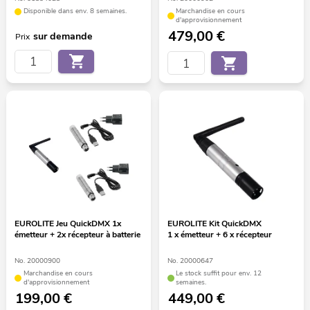
Disponible dans env. 8 semaines.
Marchandise en cours
d'approvisionnement
479,00
€
sur demande
Prix
EUROLITE Jeu QuickDMX 1x
EUROLITE Kit QuickDMX
émetteur + 2x récepteur à batterie
1 x émetteur + 6 x récepteur
No. 20000900
No. 20000647
Marchandise en cours
Le stock suffit pour env. 12
d'approvisionnement
semaines.
199,00
€
449,00
€