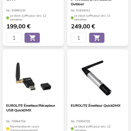
Outdoor
No. 51860130
No. 51834032
Le stock suffit pour env. 12
Le stock suffit pour env. 11
semaines.
semaines.
199,00
€
249,00
€
EUROLITE Émetteur/Récepteur
EUROLITE Émetteur QuickDMX
USB QuickDMX
No. 70064704
No. 70064700
Marchandise en cours
Le stock suffit pour env. 12
d'approvisionnement
semaines.