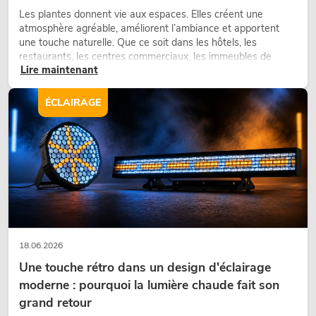
Les plantes donnent vie aux espaces. Elles créent une
atmosphère agréable, améliorent l’ambiance et apportent
une touche naturelle. Que ce soit dans les hôtels, les
restaurants, les centres commerciaux, les immeubles de
Lire maintenant
bureaux ou sur les stands d’exposition, une végétalisation de
qualité fait depuis longtemps partie intégrante des concepts
d’aménagement modernes.
ÉCLAIRAGE
18.06.2026
Une touche rétro dans un design d'éclairage
moderne : pourquoi la lumière chaude fait son
grand retour