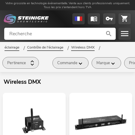
Votre grossiste en technologie événementielle. Vente aux clients professionnels uniquement.
Tous les prix s'entendent hors TVA
éclairage
/
Contrôle de l'éclairage
/
Wireless DMX
/
Pertinence
Commande
Marque
Pri
Wireless DMX