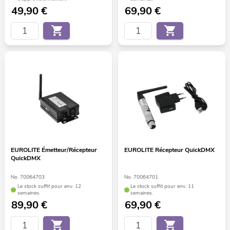
49,90
€
69,90
€
EUROLITE Émetteur/Récepteur
EUROLITE Récepteur QuickDMX
QuickDMX
No. 70064703
No. 70064701
Le stock suffit pour env. 12
Le stock suffit pour env. 11
semaines.
semaines.
89,90
€
69,90
€