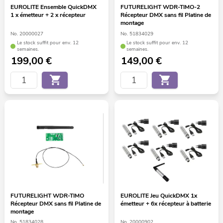
EUROLITE Ensemble QuickDMX
FUTURELIGHT WDR-TIMO-2
1 x émetteur + 2 x récepteur
Récepteur DMX sans fil Platine de
montage
No. 20000027
No. 51834029
Le stock suffit pour env. 12
Le stock suffit pour env. 12
semaines.
semaines.
199,00
€
149,00
€
FUTURELIGHT WDR-TIMO
EUROLITE Jeu QuickDMX 1x
Récepteur DMX sans fil Platine de
émetteur + 6x récepteur à batterie
montage
No. 51834028
No. 20000902