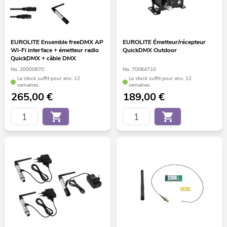
EUROLITE Ensemble freeDMX AP
EUROLITE Émetteur/récepteur
Wi-Fi interface + émetteur radio
QuickDMX Outdoor
QuickDMX + câble DMX
No. 20000870
No. 70064710
Le stock suffit pour env. 12
Le stock suffit pour env. 12
semaines.
semaines.
265,00
€
189,00
€