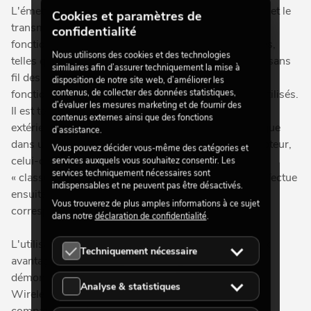
L'émetteur convertit le signal DMX en format sans fil et le
Cookies et paramètres de
transmet au récepteur prévu. Ces systèmes sans fil
confidentialité
fonctionnent généralement sur différentes fréquences,
Nous utilisons des cookies et des technologies
telles que 2,4 GHz ou 5,8 GHz pour la transmission sans
similaires afin d’assurer techniquement la mise à
fil des signaux DMX. La portée du système varie en
disposition de notre site web, d’améliorer les
contenus, de collecter des données statistiques,
fonction de la puissance et du nombre d'émetteurs utilisés.
d’évaluer les mesures marketing et de fournir des
Il est tout à fait possible que lors d'un événement en
contenus externes ainsi que des fonctions
extérieur, la portée DMX soit nettement plus élevée que
d’assistance.
dans un bâtiment. Une fois le signal reçu par le récepteur,
Vous pouvez décider vous-même des catégories et
celui-ci convertit le signal sans fil en un signal DMX
services auxquels vous souhaitez consentir. Les
services techniquement nécessaires sont
« classique ». L'équipement connecté au récepteur effectue
indispensables et ne peuvent pas être désactivés.
ensuite le mouvement ou le changement de couleur
Vous trouverez de plus amples informations à ce sujet
correspondant.
dans notre
déclaration de confidentialité
.
L'utilisation du Wireless DMX présente de nombreux
Techniquement nécessaire
avantages pour la préparation, le déroulement et le
démontage d'un événement. En effet, l'utilisation du
Analyse & statistiques
Wireless DMX, de répartiteurs ou d'autres appareils