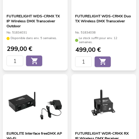
FUTURELIGHT WDS-CRMX TX
FUTURELIGHT WDS-CRMX Duo
IP Wireless DMX Transceiver
TX Wireless DMX Transceiver
Outdoor
No. 51834031
No. 51834038
Disponible dans env. 5 semaines.
Le stock suffit pour env. 12
semaines.
299,00
€
499,00
€
EUROLITE Interface freeDMX AP
FUTURELIGHT WDR-CRMX RX
Wi-Fi
IP Wireless DMX Receiver