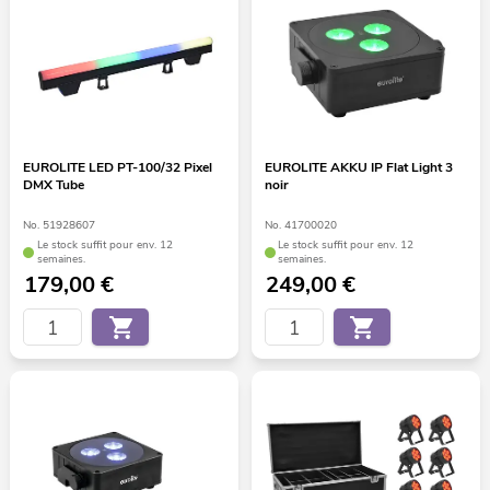
EUROLITE LED PT-100/32 Pixel
EUROLITE AKKU IP Flat Light 3
DMX Tube
noir
No. 51928607
No. 41700020
Le stock suffit pour env. 12
Le stock suffit pour env. 12
semaines.
semaines.
179,00
€
249,00
€