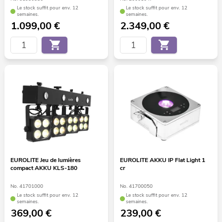
Le stock suffit pour env. 12
Le stock suffit pour env. 12
semaines.
semaines.
1.099,00
€
2.349,00
€
EUROLITE Jeu de lumières
EUROLITE AKKU IP Flat Light 1
compact AKKU KLS-180
cr
No. 41701000
No. 41700050
Le stock suffit pour env. 12
Le stock suffit pour env. 12
semaines.
semaines.
369,00
€
239,00
€