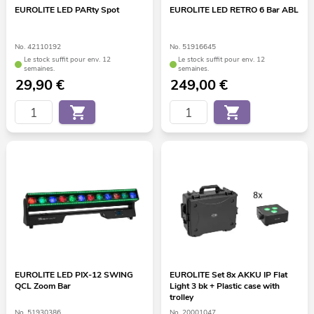
EUROLITE LED PARty Spot
EUROLITE LED RETRO 6 Bar ABL
No. 42110192
No. 51916645
Le stock suffit pour env. 12
Le stock suffit pour env. 12
semaines.
semaines.
29,90
€
249,00
€
EUROLITE LED PIX-12 SWING
EUROLITE Set 8x AKKU IP Flat
QCL Zoom Bar
Light 3 bk + Plastic case with
trolley
No. 51930386
No. 20001047