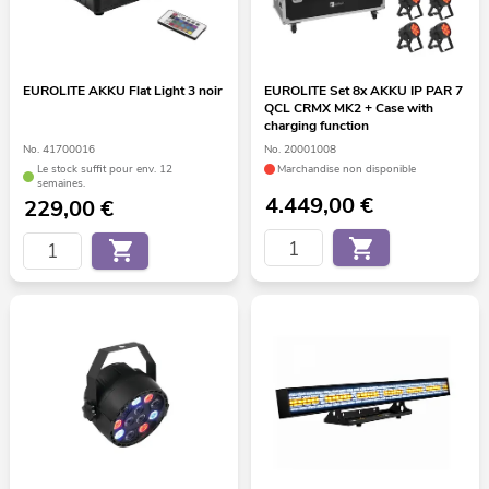
EUROLITE AKKU Flat Light 3 noir
EUROLITE Set 8x AKKU IP PAR 7
QCL CRMX MK2 + Case with
charging function
No. 41700016
No. 20001008
Le stock suffit pour env. 12
Marchandise non disponible
semaines.
4.449,00
€
229,00
€