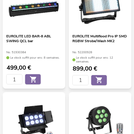
EUROLITE LED BAR-8 ABL
EUROLITE Multiflood Pro IP SMD
SWING QCL bar
RGBW Strobe/Wash MK2
No. 51930384
No. 52200928
Le stock suffit pour env. 8 semaines.
Le stock suffit pour env. 12
semaines.
499,00
€
899,00
€