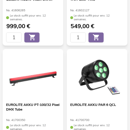
No. 41606265
No. 41602127
Le stock suffit pour env. 12
Le stock suffit pour env. 12
semaines.
semaines.
999,00
€
549,00
€
EUROLITE AKKU PT-100/32 Pixel
EUROLITE AKKU PAR 6 QCL
DMX Tube
No. 41700350
No. 41700700
Le stock suffit pour env. 12
Le stock suffit pour env. 12
semaines.
semaines.