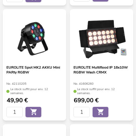
EUROLITE Spot MK2 AKKU Mini
EUROLITE Multiflood IP 18x10W
PARty RGBW
RGBW Wash CRMX
No. 42110205
No. 41606260
Le stock suffit pour env. 12
Le stock suffit pour env. 12
semaines.
semaines.
49,90
€
699,00
€