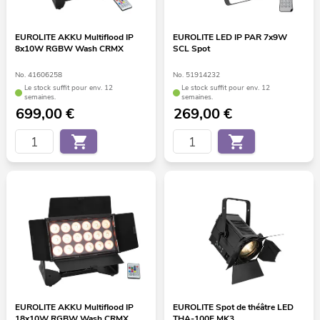
EUROLITE AKKU Multiflood IP
EUROLITE LED IP PAR 7x9W
8x10W RGBW Wash CRMX
SCL Spot
No. 41606258
No. 51914232
Le stock suffit pour env. 12
Le stock suffit pour env. 12
semaines.
semaines.
699,00
€
269,00
€
EUROLITE AKKU Multiflood IP
EUROLITE Spot de théâtre LED
18x10W RGBW Wash CRMX
THA-100F MK3