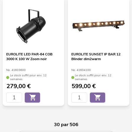
EUROLITE LED PAR-64 COB
EUROLITE SUNSET IP BAR 12
3000 K 100 W Zoom noir
Blinder dim2warm
No. 41603600
No. 41604100
Le stock suffit pour env. 12
Le stock suffit pour env. 12
semaines.
semaines.
279,00
€
599,00
€
30 par 506