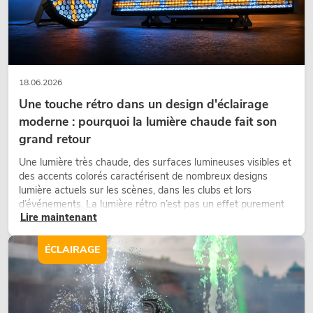
18.06.2026
Une touche rétro dans un design d'éclairage
moderne : pourquoi la lumière chaude fait son
grand retour
Une lumière très chaude, des surfaces lumineuses visibles et
des accents colorés caractérisent de nombreux designs
lumière actuels sur les scènes, dans les clubs et lors
d’événements. La lumière rétro n’est pas un effet purement
Lire maintenant
nostalgique, mais un outil de conception utilisé de manière
ciblée : elle crée une atmosphère, donne du caractère aux
scènes et peut rendre les configurations LED techniques plus
ÉCLAIRAGE
émotionnelles.