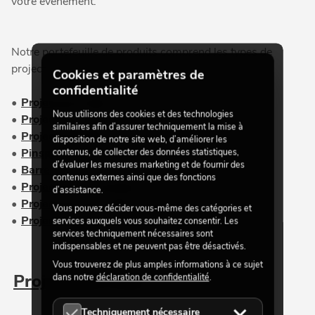
votre événement.
Notre portefeuille de produits comprend les types de
projecteurs suivants :
Cookies et paramètres de
confidentialité
•
Projecteurs PAR
,
Nous utilisons des cookies et des technologies
•
Projecteurs ML/Studio PAR
,
similaires afin d’assurer techniquement la mise à
•
Projecteurs Slim
,
disposition de notre site web, d’améliorer les
•
Pinspots
,
contenus, de collecter des données statistiques,
d’évaluer les mesures marketing et de fournir des
•
Barres
,
contenus externes ainsi que des fonctions
•
Projecteurs de théâtre
,
d’assistance.
•
Projecteurs de profil
et
Vous pouvez décider vous-même des catégories et
•
Projecteurs Flood
.
services auxquels vous souhaitez consentir. Les
services techniquement nécessaires sont
indispensables et ne peuvent pas être désactivés.
Vous trouverez de plus amples informations à ce sujet
Projecteurs PAR
dans notre
déclaration de confidentialité
.
Techniquement nécessaire