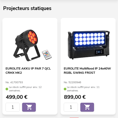
Projecteurs statiques
EUROLITE AKKU IP PAR 7 QCL
EUROLITE Multiflood IP 24x40W
CRMX MK2
RGBL SWING FROST
No. 41700793
No. 52200946
Le stock suffit pour env. 12
Le stock suffit pour env. 11
semaines.
semaines.
499,00
€
899,00
€