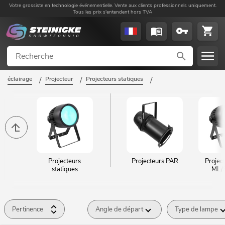
Votre grossiste en technologie événementielle. Vente aux clients professionnels uniquement.
Tous les prix s'entendent hors TVA
éclairage
/
Projecteur
/
Projecteurs statiques
/
Projecteurs
Projecteurs PAR
Projec
statiques
ML/
Pertinence
Angle de départ
Type de lampe