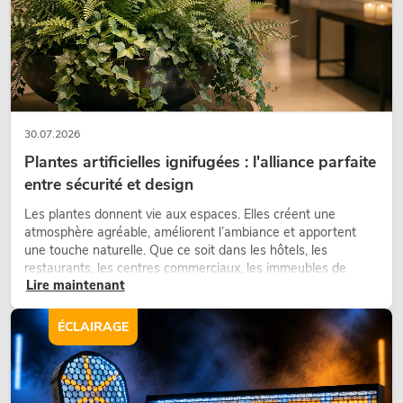
30.07.2026
Plantes artificielles ignifugées : l'alliance parfaite
entre sécurité et design
Les plantes donnent vie aux espaces. Elles créent une
atmosphère agréable, améliorent l’ambiance et apportent
une touche naturelle. Que ce soit dans les hôtels, les
restaurants, les centres commerciaux, les immeubles de
Lire maintenant
bureaux ou sur les stands d’exposition, une végétalisation de
qualité fait depuis longtemps partie intégrante des concepts
d’aménagement modernes.
ÉCLAIRAGE