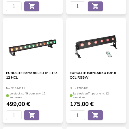
EUROLITE Barre de LED IP T-PIX
EUROLITE Barre AKKU Bar-6
12 HCL
QCL RGBW
No. 51914111
No. 41700101
Le stock suffit pour env. 12
Le stock suffit pour env. 12
semaines.
semaines.
499,00
€
175,00
€