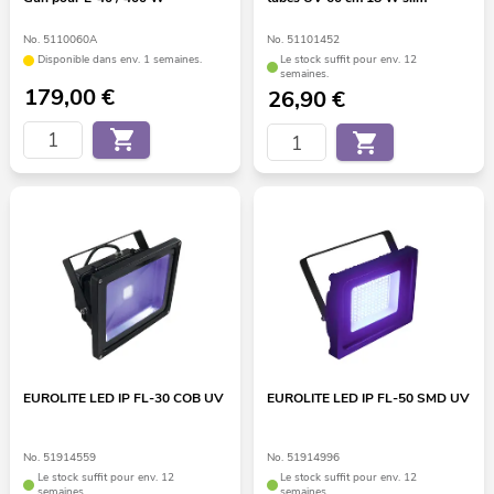
No. 5110060A
No. 51101452
Disponible dans env. 1 semaines.
Le stock suffit pour env. 12
semaines.
179,00
€
26,90
€
EUROLITE LED IP FL-30 COB UV
EUROLITE LED IP FL-50 SMD UV
No. 51914559
No. 51914996
Le stock suffit pour env. 12
Le stock suffit pour env. 12
semaines.
semaines.