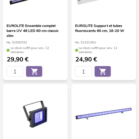
EUROLITE Ensemble complet
EUROLITE Support et tubes
barre UV 48 LED 60 cm classic
fluorescents 60 cm, 18-20 W
slim
No. 51930332
No. 5110130U
Le stock suffit pour env. 12
Le stock suffit pour env. 12
semaines.
semaines.
29,90
€
24,90
€