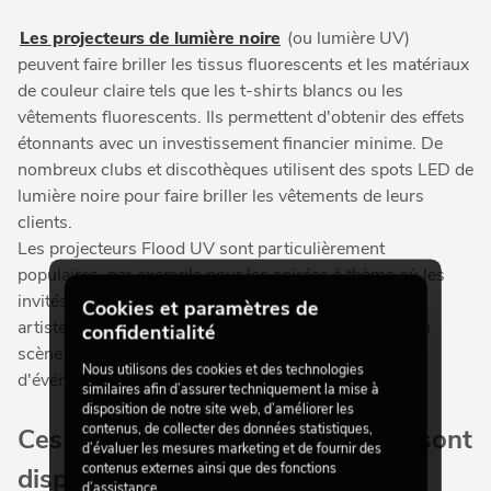
Les projecteurs de lumière noire
(ou lumière UV)
peuvent faire briller les tissus fluorescents et les matériaux
de couleur claire tels que les t-shirts blancs ou les
vêtements fluorescents. Ils permettent d'obtenir des effets
étonnants avec un investissement financier minime. De
nombreux clubs et discothèques utilisent des spots LED de
lumière noire pour faire briller les vêtements de leurs
clients.
Les projecteurs Flood UV sont particulièrement
populaires, par exemple pour les soirées à thème où les
invités portent des vêtements adaptés. Mais certains
Cookies et paramètres de
artistes utilisent également cet effet pour leur mise en
confidentialité
scène lors de concerts, de spectacles de magie ou
Nous utilisons des cookies et des technologies
d'événements similaires.
similaires afin d’assurer techniquement la mise à
disposition de notre site web, d’améliorer les
contenus, de collecter des données statistiques,
Ces projecteurs de lumière noire sont
d’évaluer les mesures marketing et de fournir des
contenus externes ainsi que des fonctions
disponibles à l'achat
d’assistance.