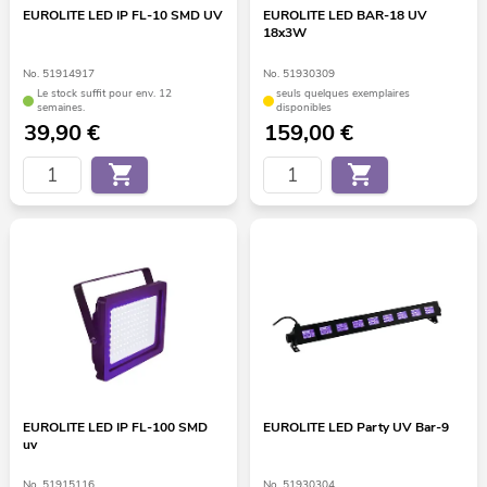
EUROLITE LED IP FL-10 SMD UV
EUROLITE LED BAR-18 UV
18x3W
No. 51914917
No. 51930309
Le stock suffit pour env. 12
seuls quelques exemplaires
semaines.
disponibles
39,90
€
159,00
€
EUROLITE LED IP FL-100 SMD
EUROLITE LED Party UV Bar-9
uv
No. 51915116
No. 51930304