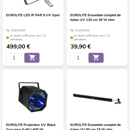
EUROLITE LED IP PAR 9 UV Spot
EUROLITE Ensemble complet de
tubes UV 120 cm 36 W slim
No. 51914255
No. 51101454
Le stock suffit pour env. 12
Le stock suffit pour env. 12
semaines.
semaines.
499,00
€
39,90
€
EUROLITE Projecteur UV Black
EUROLITE Ensemble complet de
Gun pour E-40 / 400 W
tubes UV 60 cm 18 W slim