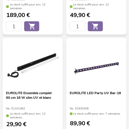
Le stock suffit pour env. 12
Le stock suffit pour env. 12
semaines.
semaines.
189,00
€
49,90
€
EUROLITE Ensemble complet
EUROLITE LED Party UV Bar-18
60 cm 18 W slim UV et blanc
No. 51101462
No. 51930306
Le stock suffit pour env. 12
Le stock suffit pour env. 7 semaines.
semaines.
89,90
€
29,90
€