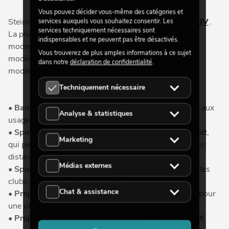
Vous pouvez décider vous-même des catégories et
Steinigke propose une large gamme de
projecteurs UV
.
services auxquels vous souhaitez consentir. Les
services techniquement nécessaires sont
La plupart de nos modèles sont des spots LED UV
indispensables et ne peuvent pas être désactivés.
modernes qui sont plus efficaces en énergie que les
Vous trouverez de plus amples informations à ce sujet
modèles conventionnels. Vous avez le choix entre les
dans notre
déclaration de confidentialité
.
modèles suivants :
Techniquement nécessaire
•
Barres lumineuses LED UV
, parfaitement adaptées aux
Analyse & statistiques
usages mobiles en raison de leur faible poids.
•
Spots LED UV avec un angle de rayonnement étroit
,
Marketing
qui peuvent également être utilisés sur de plus longues
distances d'éclairage.
Médias externes
•
Spots de lumière noire à large rayonnement
pour les
clubs, les restaurants et les bars.
Chat & assistance
•
Projecteurs Flood UV résistants aux intempéries
pour
une utilisation en extérieur.
•
Projecteurs de lumière noire contrôlables par DMX