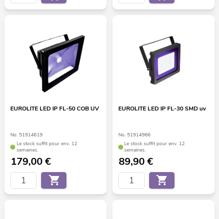
EUROLITE LED IP FL-50 COB UV
EUROLITE LED IP FL-30 SMD uv
No. 51914619
No. 51914966
Le stock suffit pour env. 12
Le stock suffit pour env. 12
semaines.
semaines.
179,00
€
89,90
€