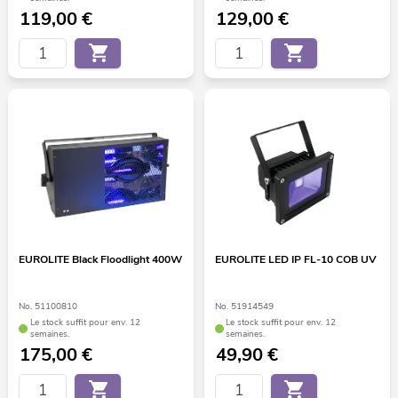
119,00
€
129,00
€
EUROLITE Black Floodlight 400W
EUROLITE LED IP FL-10 COB UV
No. 51100810
No. 51914549
Le stock suffit pour env. 12
Le stock suffit pour env. 12
semaines.
semaines.
175,00
€
49,90
€