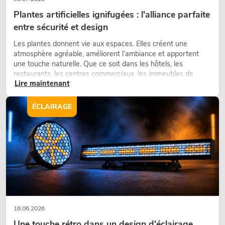
Plantes artificielles ignifugées : l'alliance parfaite
entre sécurité et design
Les plantes donnent vie aux espaces. Elles créent une
atmosphère agréable, améliorent l’ambiance et apportent
une touche naturelle. Que ce soit dans les hôtels, les
restaurants, les centres commerciaux, les immeubles de
Lire maintenant
bureaux ou sur les stands d’exposition, une végétalisation de
qualité fait depuis longtemps partie intégrante des concepts
d’aménagement modernes.
ÉCLAIRAGE
18.06.2026
Une touche rétro dans un design d'éclairage