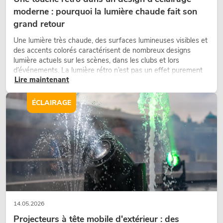
moderne : pourquoi la lumière chaude fait son
grand retour
Une lumière très chaude, des surfaces lumineuses visibles et
des accents colorés caractérisent de nombreux designs
lumière actuels sur les scènes, dans les clubs et lors
d’événements. La lumière rétro n’est pas un effet purement
Lire maintenant
nostalgique, mais un outil de conception utilisé de manière
ciblée : elle crée une atmosphère, donne du caractère aux
scènes et peut rendre les configurations LED techniques plus
ÉCLAIRAGE
émotionnelles.
14.05.2026
Projecteurs à tête mobile d'extérieur : des