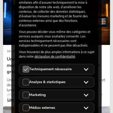
ÉCLAIRAGE
similaires afin d’assurer techniquement la mise à
disposition de notre site web, d’améliorer les
contenus, de collecter des données statistiques,
d’évaluer les mesures marketing et de fournir des
contenus externes ainsi que des fonctions
d’assistance.
Vous pouvez décider vous-même des catégories et
services auxquels vous souhaitez consentir. Les
services techniquement nécessaires sont
indispensables et ne peuvent pas être désactivés.
18.06.2026
Vous trouverez de plus amples informations à ce sujet
dans notre
déclaration de confidentialité
.
Une touche rétro dans un design d'éclairage
moderne : pourquoi la lumière chaude fait son
Techniquement nécessaire
grand retour
Une lumière très chaude, des surfaces lumineuses visibles et
Analyse & statistiques
des accents colorés caractérisent de nombreux designs
lumière actuels sur les scènes, dans les clubs et lors
Marketing
d’événements. La lumière rétro n’est pas un effet purement
Lire maintenant
nostalgique, mais un outil de conception utilisé de manière
ciblée : elle crée une atmosphère, donne du caractère aux
Médias externes
scènes et peut rendre les configurations LED techniques plus
ÉCLAIRAGE