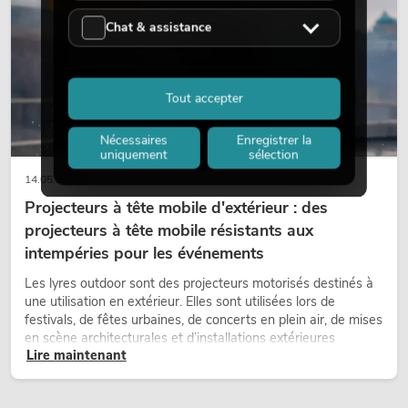
émotionnelles.
Chat & assistance
Tout accepter
Nécessaires
Enregistrer la
uniquement
sélection
14.05.2026
Projecteurs à tête mobile d'extérieur : des
projecteurs à tête mobile résistants aux
intempéries pour les événements
Les lyres outdoor sont des projecteurs motorisés destinés à
une utilisation en extérieur. Elles sont utilisées lors de
festivals, de fêtes urbaines, de concerts en plein air, de mises
en scène architecturales et d’installations extérieures
Lire maintenant
temporaires.