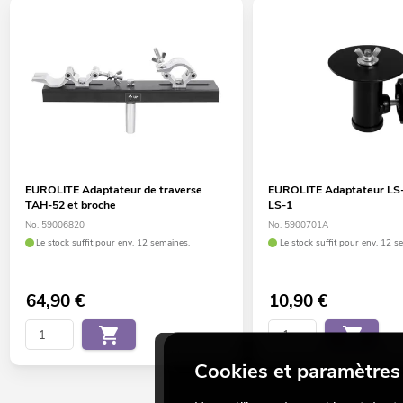
EUROLITE Adaptateur de traverse
EUROLITE Adaptateur LS
TAH-52 et broche
LS-1
No. 59006820
No. 5900701A
Le stock suffit pour env. 12 semaines.
Le stock suffit pour env. 12 s
64,90
€
10,90
€
Cookies et paramètres 