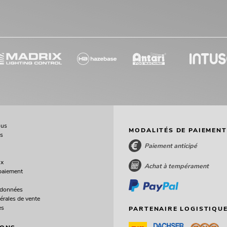
ous
MODALITÉS DE PAIEMENT
ès
Paiement anticipé
ux
Achat à tempérament
paiement
 données
érales de vente
es
PARTENAIRE LOGISTIQUE