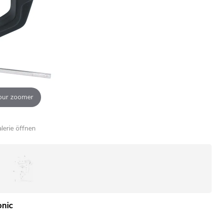
our zoomer
alerie öffnen
onic