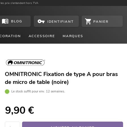
 les prix s'entendent hors TVA
BLOG
PANIER
IDENTIFIANT
CORATION
ACCESSOIRE
MARQUES
OMNITRONIC Fixation de type A pour bras
de micro de table (noire)
Le stock suffit pour env. 12 semaines.
9,90
€