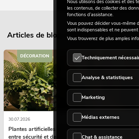
Nous utilisons des cookies et des t
les contenus, de collecter des donn
fonctions d’assistance.
Vous pouvez décider vous-même des
sont indispensables et ne peuvent 
Articles de blog actuels
Vous trouverez de plus amples info
DÉCORATION
Techniquement nécessai
Analyse & statistiques
Marketing
Médias externes
30.07.2026
Plantes artificielles ignifugées : l'alliance parfaite
entre sécurité et design
Chat & assistance