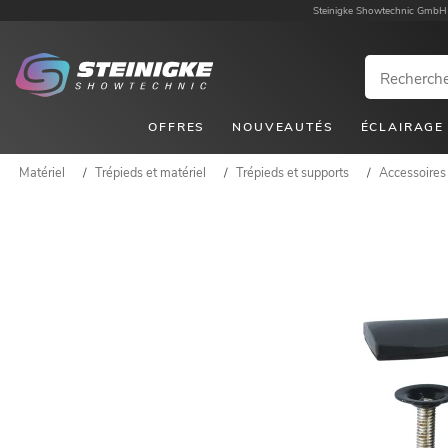
Steinigke Showtechnic GmbH
OFFRES
NOUVEAUTÉS
ÉCLAIRAGE
Matériel
/
Trépieds et matériel
/
Trépieds et supports
/
Accessoires 