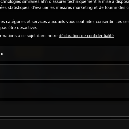
echnologies similaires afin d’assurer techniquement la mise à disposi
ées statistiques, d’évaluer les mesures marketing et de fournir des
 catégories et services auxquels vous souhaitez consentir. Les se
pas être désactivés.
rmations à ce sujet dans notre
déclaration de confidentialité
.
ÉCLAIRAGE
re
18.06.2026
Une touche rétro dans un design d'éclairage
moderne : pourquoi la lumière chaude fait son