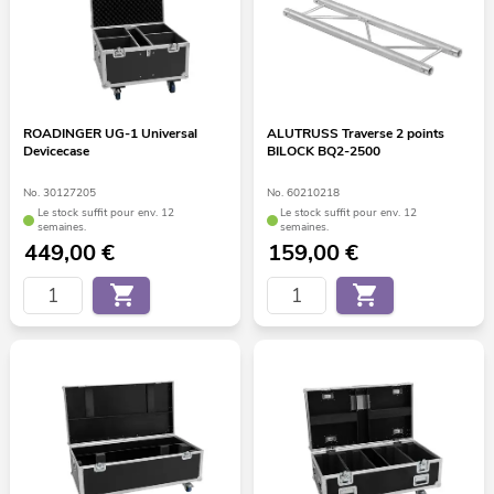
ROADINGER UG-1 Universal
ALUTRUSS Traverse 2 points
Devicecase
BILOCK BQ2-2500
No. 30127205
No. 60210218
Le stock suffit pour env. 12
Le stock suffit pour env. 12
semaines.
semaines.
449,00
€
159,00
€