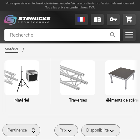
Votre grossiste en technologie événementielle. Vente aux clients professionnels uniquement.
Tous les prix s'entendent hors TVA
Matériel
/
Matériel
Traverses
éléments de scène
Pertinence
Prix
Disponibilité