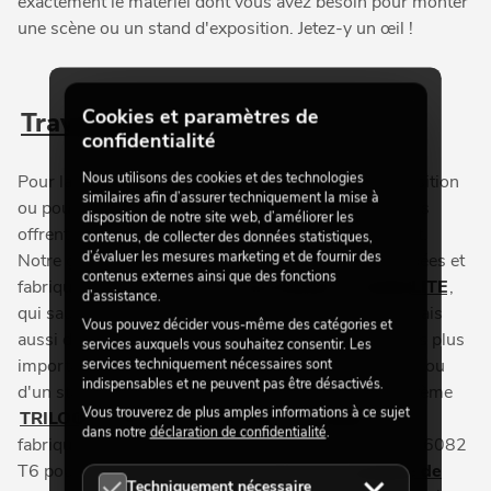
exactement le matériel dont vous avez besoin pour monter
une scène ou un stand d'exposition. Jetez-y un œil !
Cookies et paramètres de
Traverses
confidentialité
Nous utilisons des cookies et des technologies
Pour la construction d'une scène, d'un stand d'exposition
similaires afin d’assurer techniquement la mise à
ou pour la décoration d'une vitrine, les traverses vous
disposition de notre site web, d’améliorer les
offrent une multitude de possibilités d'aménagement.
contenus, de collecter des données statistiques,
d’évaluer les mesures marketing et de fournir des
Notre gamme vous propose des traverses, développées et
contenus externes ainsi que des fonctions
fabriquées par nos marques
ALUTRUSS
et
EUROLITE
,
d’assistance.
qui sauront s'adapter à la décoration de votre site, mais
Vous pouvez décider vous-même des catégories et
aussi des traverses conçues pour supporter un poids plus
services auxquels vous souhaitez consentir. Les
important et donc adaptées au montage d'une scène ou
services techniquement nécessaires sont
indispensables et ne peuvent pas être désactivés.
d'un stand d'exposition. Comme par exemple le système
Vous trouverez de plus amples informations à ce sujet
TRILOCK E-GL33
. Ces
traverses à 3 points
sont
dans notre
déclaration de confidentialité
.
fabriquée en aluminium avec l'alliage solide EN-AW 6082
T6 pour une capacité de charge élevée. Le
système de
Techniquement nécessaire