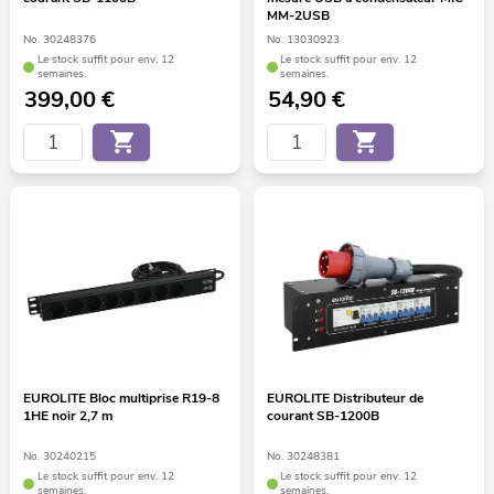
MM-2USB
No. 30248376
No. 13030923
Le stock suffit pour env. 12
Le stock suffit pour env. 12
semaines.
semaines.
399,00
€
54,90
€
EUROLITE Bloc multiprise R19-8
EUROLITE Distributeur de
1HE noir 2,7 m
courant SB-1200B
No. 30240215
No. 30248381
Le stock suffit pour env. 12
Le stock suffit pour env. 12
semaines.
semaines.