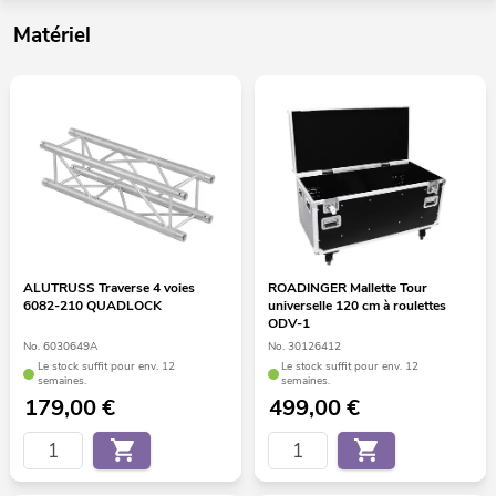
Matériel
ALUTRUSS Traverse 4 voies
ROADINGER Mallette Tour
6082-210 QUADLOCK
universelle 120 cm à roulettes
ODV-1
No. 6030649A
No. 30126412
Le stock suffit pour env. 12
Le stock suffit pour env. 12
semaines.
semaines.
179,00
€
499,00
€