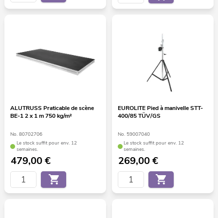
ALUTRUSS Praticable de scène
EUROLITE Pied à manivelle STT-
BE-1 2 x 1 m 750 kg/m²
400/85 TÜV/GS
No. 80702706
No. 59007040
Le stock suffit pour env. 12
Le stock suffit pour env. 12
semaines.
semaines.
479,00
€
269,00
€