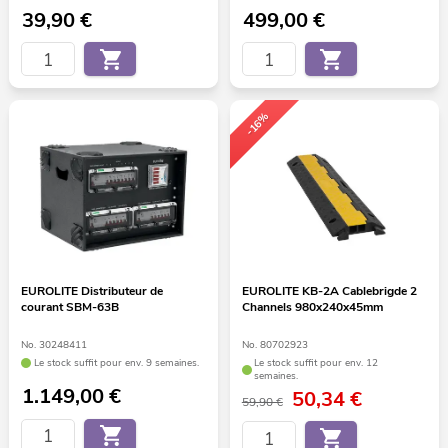
39,90
€
499,00
€
-16%
EUROLITE Distributeur de
EUROLITE KB-2A Cablebrigde 2
courant SBM-63B
Channels 980x240x45mm
No. 30248411
No. 80702923
Le stock suffit pour env. 9 semaines.
Le stock suffit pour env. 12
semaines.
1.149,00
€
50,34
€
59,90 €