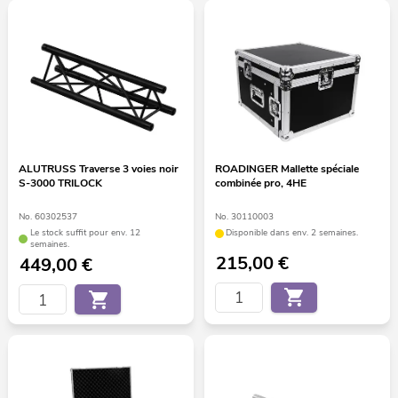
ALUTRUSS Traverse 3 voies noir
ROADINGER Mallette spéciale
S-3000 TRILOCK
combinée pro, 4HE
No. 60302537
No. 30110003
Le stock suffit pour env. 12
Disponible dans env. 2 semaines.
semaines.
215,00
€
449,00
€