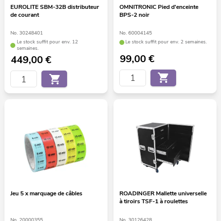
EUROLITE SBM-32B distributeur
OMNITRONIC Pied d'enceinte
de courant
BPS-2 noir
No. 30248401
No. 60004145
Le stock suffit pour env. 12
Le stock suffit pour env. 2 semaines.
semaines.
99,00
€
449,00
€
Jeu 5 x marquage de câbles
ROADINGER Mallette universelle
à tiroirs TSF-1 à roulettes
No. 20000355
No. 30126428