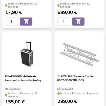
Le stock suffit pour env. 12
Le stock suffit pour env. 12
semaines.
semaines.
17,90
€
699,00
€
ROADINGER Mallette de
ALUTRUSS Traverse 3 voies
transport universelle, trolley
6082-3000 TRILOCK
No. 3012622A
No. 60302364
Le stock suffit pour env. 10
Le stock suffit pour env. 4 semaines.
semaines.
299,00
€
155,00
€