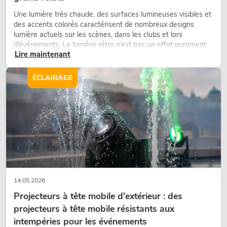
Une lumière très chaude, des surfaces lumineuses visibles et
des accents colorés caractérisent de nombreux designs
lumière actuels sur les scènes, dans les clubs et lors
d’événements. La lumière rétro n’est pas un effet purement
Lire maintenant
nostalgique, mais un outil de conception utilisé de manière
ciblée : elle crée une atmosphère, donne du caractère aux
scènes et peut rendre les configurations LED techniques plus
ÉCLAIRAGE
émotionnelles.
14.05.2026
Projecteurs à tête mobile d'extérieur : des
projecteurs à tête mobile résistants aux
intempéries pour les événements