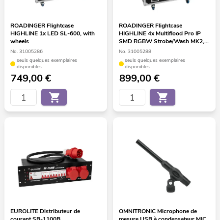
ROADINGER Flightcase
ROADINGER Flightcase
HIGHLINE 1x LED SL-600, with
HIGHLINE 4x Multiflood Pro IP
wheels
SMD RGBW Strobe/Wash MK2,
with wheels
No. 31005286
No. 31005288
seuls quelques exemplaires
seuls quelques exemplaires
disponibles
disponibles
749,00
€
899,00
€
EUROLITE Distributeur de
OMNITRONIC Microphone de
courant SB-1100B
mesure USB à condensateur MIC