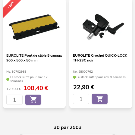
-16%
EUROLITE Pont de câble 5 canaux
EUROLITE Crochet QUICK-LOCK
900 x 500 x 50 mm
TH-2SC noir
No. 8070293B
No. 58000762
Le stock suffit pour env. 12
Le stock suffit pour env. 9 semaines.
semaines.
22,90
€
108,40
€
129,00 €
30 par 2503