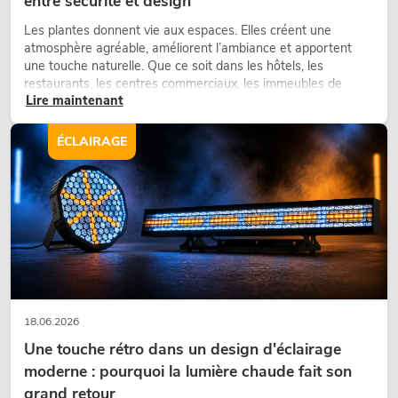
entre sécurité et design
Les plantes donnent vie aux espaces. Elles créent une
atmosphère agréable, améliorent l’ambiance et apportent
une touche naturelle. Que ce soit dans les hôtels, les
restaurants, les centres commerciaux, les immeubles de
Lire maintenant
bureaux ou sur les stands d’exposition, une végétalisation de
qualité fait depuis longtemps partie intégrante des concepts
d’aménagement modernes.
ÉCLAIRAGE
18.06.2026
Une touche rétro dans un design d'éclairage
moderne : pourquoi la lumière chaude fait son
grand retour