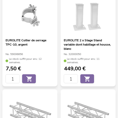
EUROLITE Collier de serrage
EUROLITE 2 x Stage Stand
TPC-10, argent
variable dont habillage et housse,
blanc
No. 59006856
No. 32000050
Le stock suffit pour env. 12
Le stock suffit pour env. 11
semaines.
semaines.
7,50
€
449,00
€