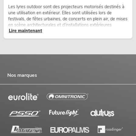
Les lyres outdoor sont des projecteurs motorisés destinés à
une utilisation en extérieur. Elles sont utilisées lors de
festivals, de fêtes urbaines, de concerts en plein air, de mises
en scène architecturales et d’installations extérieures
Lire maintenant
temporaires.
Nos marques