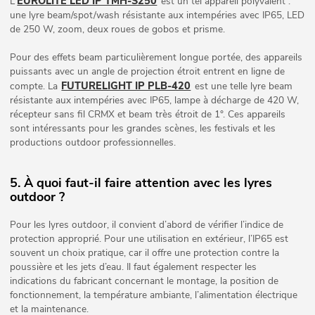
EUROLITE LED IP TMH-S250
L’
est un tel appareil polyvalent :
une lyre beam/spot/wash résistante aux intempéries avec IP65, LED
de 250 W, zoom, deux roues de gobos et prisme.
Pour des effets beam particulièrement longue portée, des appareils
puissants avec un angle de projection étroit entrent en ligne de
FUTURELIGHT IP PLB-420
compte. La
est une telle lyre beam
résistante aux intempéries avec IP65, lampe à décharge de 420 W,
récepteur sans fil CRMX et beam très étroit de 1°. Ces appareils
sont intéressants pour les grandes scènes, les festivals et les
productions outdoor professionnelles.
5. À quoi faut-il faire attention avec les lyres
outdoor ?
Pour les lyres outdoor, il convient d’abord de vérifier l’indice de
protection approprié. Pour une utilisation en extérieur, l’IP65 est
souvent un choix pratique, car il offre une protection contre la
poussière et les jets d’eau. Il faut également respecter les
indications du fabricant concernant le montage, la position de
fonctionnement, la température ambiante, l’alimentation électrique
et la maintenance.