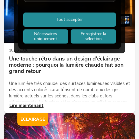
ÉCLAIRAGE
Tout accepter
Nécessaires
Enregistrer la
uniquement
sélection
18.06.2026
Une touche rétro dans un design d'éclairage
moderne : pourquoi la lumière chaude fait son
grand retour
Une lumière très chaude, des surfaces lumineuses visibles et
des accents colorés caractérisent de nombreux designs
lumière actuels sur les scènes, dans les clubs et lors
d’événements. La lumière rétro n’est pas un effet purement
Lire maintenant
nostalgique, mais un outil de conception utilisé de manière
ciblée : elle crée une atmosphère, donne du caractère aux
ÉCLAIRAGE
scènes et peut rendre les configurations LED techniques
plus émotionnelles.