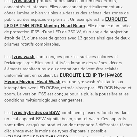
lyres beam
Les
produisent des faisceaux lumineux étroits,
concentrés et intenses. Elles conviennent particulièrement aux
cônes lumineux bien visibles au-dessus des scènes, des zones de
EUROLITE
public ou des espaces en plein air. Un exemple est la
LED IP TMH-B250 Moving-Head Beam
. Elle dispose d’un indice
de protection IP65, d’une LED de 250 W, d’un angle de projection
étroit de 1°, d’une roue de gobos avec 13 gobos ainsi que de deux
prismes rotatifs combinables.
lyres wash
Les
sont conçues pour les surfaces colorées et
l’éclairage large. Elles sont utilisées lorsque des scènes, décors,
éléments architecturaux ou décorations doivent être éclairés
EUROLITE LED IP TMH-W285
uniformément en couleur. La
Hypno Moving-Head Wash
est une lyre wash résistante aux
intempéries avec LED RGBW, rétroéclairage par LED RGB Hypno et
zoom. La version IP65 est conçue pour la pluie, la poussière et les
conditions météorologiques changeantes.
lyres hybrides ou BSW
Les
combinent plusieurs fonctions dans
un seul appareil. BSW signifie beam, spot et wash. Ces appareils
sont utiles lorsqu’une production doit répondre à différentes tâches
d’éclairage avec le moins de types d’appareils possible.