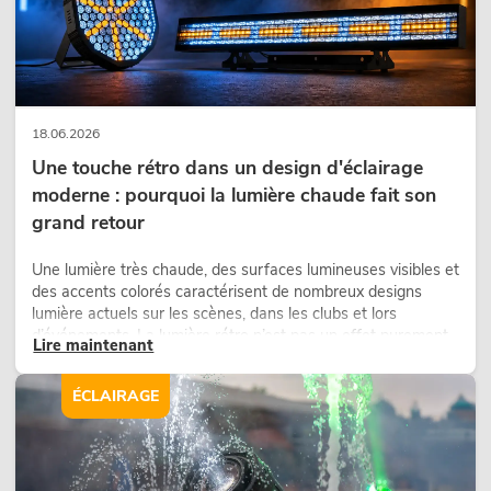
18.06.2026
Une touche rétro dans un design d'éclairage
moderne : pourquoi la lumière chaude fait son
grand retour
Une lumière très chaude, des surfaces lumineuses visibles et
des accents colorés caractérisent de nombreux designs
lumière actuels sur les scènes, dans les clubs et lors
d’événements. La lumière rétro n’est pas un effet purement
Lire maintenant
nostalgique, mais un outil de conception utilisé de manière
ciblée : elle crée une atmosphère, donne du caractère aux
ÉCLAIRAGE
scènes et peut rendre les configurations LED techniques
plus émotionnelles.