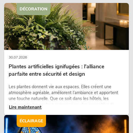
DÉCORATION
30.07.2026
Plantes artificielles ignifugées : l'alliance
parfaite entre sécurité et design
Les plantes donnent vie aux espaces. Elles créent une
atmosphère agréable, améliorent l’ambiance et apportent
une touche naturelle. Que ce soit dans les hôtels, les
restaurants, les centres commerciaux, les immeubles de
Lire maintenant
bureaux ou sur les stands d’exposition, une végétalisation de
qualité fait depuis longtemps partie intégrante des concepts
ÉCLAIRAGE
d’aménagement modernes.