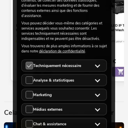
contenus, de collecter des données statistiques,
d’évaluer les mesures marketing et de fournir des
contenus externes ainsi que des fonctions
d’assistance.
Vous pouvez décider vous-même des catégories et
EUROLITE LED IP TMH-B250 Moving
EUROLITE LED IP T
services auxquels vous souhaitez consentir. Les
Head Beam
Moving Head Wash
services techniquement nécessaires sont
No. 51782205
No. 51785932
indispensables et ne peuvent pas être désactivés.
seuls quelques exemplaires disponibles
Le stock suffit pour en
Vous trouverez de plus amples informations à ce sujet
dans notre
déclaration de confidentialité
.
1.099,00
€
779,00
€
Techniquement nécessaire
Analyse & statistiques
Marketing
Médias externes
Cela pourrait aussi vous intéresser
Chat & assistance