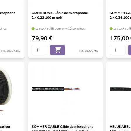
crophone
OMNITRONIC Câble de microphone
SOMMER CABL
2 x 0,22 100 m noir
2 x 0,34 100
aines.
Le stock suffit pour env. 12 semaines.
Le stock suff
79,90
€
175,00
No. 3030744L
No. 30300753
arleur
SOMMER CABLE Câble de microphone
HELUKABEL Câ