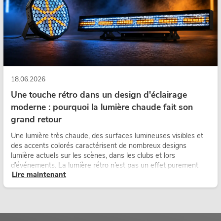
18.06.2026
Une touche rétro dans un design d'éclairage
moderne : pourquoi la lumière chaude fait son
grand retour
Une lumière très chaude, des surfaces lumineuses visibles et
des accents colorés caractérisent de nombreux designs
lumière actuels sur les scènes, dans les clubs et lors
d’événements. La lumière rétro n’est pas un effet purement
Lire maintenant
nostalgique, mais un outil de conception utilisé de manière
ciblée : elle crée une atmosphère, donne du caractère aux
scènes et peut rendre les configurations LED techniques plus
émotionnelles.