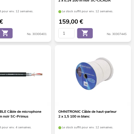
2 x 0,14 100 m noir SC-CICADA
it pour env. 12 semaines.
Le stock suffit pour env. 12 semaines.
€
159,00
€
No. 30300401
No. 3030744S
E Câble de microphone
OMNITRONIC Câble de haut-parleur
 m noir SC-Primus
2 x 1,5 100 m blanc
it pour env. 4 semaines.
Le stock suffit pour env. 12 semaines.