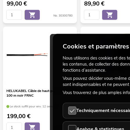
99,00
€
89,90
€
No. 30300780
Cookies et paramètres 
Nous utilisons des cookies et des t
les contenus, de collecter des donn
fonctions d’assistance.
Vous pouvez décider vous-même des
sont indispensables et ne peuvent 
HELUKABEL Câble de haut-parleur 2 x 1,5
OMNITRONIC Câble de haut-p
Vous trouverez de plus amples info
100 m noir FRNC
2 x 1,5 50 m noir résistant à 
Le stock suffit pour env. 12 semaines.
Le stock suffit pour env. 12 sem
Techniquement nécessai
199,00
€
69,90
€
Analyse & statistiques
No. 30300450