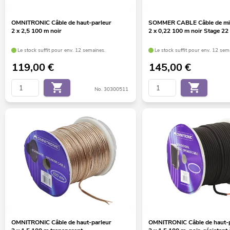
OMNITRONIC Câble de haut-parleur
SOMMER CABLE Câble de mi
2 x 2,5 100 m noir
2 x 0,22 100 m noir Stage 22
Le stock suffit pour env. 12 semaines.
Le stock suffit pour env. 12 sem
119,00
€
145,00
€
No. 30300511
OMNITRONIC Câble de haut-parleur
OMNITRONIC Câble de haut-p