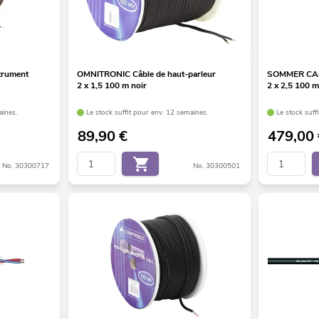
trument
OMNITRONIC Câble de haut-parleur
SOMMER CABL
2 x 1,5 100 m noir
2 x 2,5 100 
aines.
Le stock suffit pour env. 12 semaines.
Le stock suff
89,90
€
479,00
No. 30300717
No. 30300501