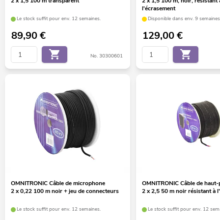
2 x 1,5 100 m transparent
2 x 1,5 100 m, noir, résistant 
l'écrasement
Le stock suffit pour env. 12 semaines.
Disponible dans env. 9 semaines
89,90
€
129,00
€
No. 30300601
OMNITRONIC Câble de microphone
OMNITRONIC Câble de haut-p
2 x 0,22 100 m noir + jeu de connecteurs
2 x 2,5 50 m noir résistant à 
Le stock suffit pour env. 12 semaines.
Le stock suffit pour env. 12 sem