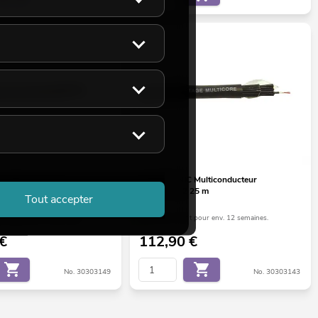
Multiconducteur
OMNITRONIC Multiconducteur
 100 m
24 x 2 x 0,12 25 m
Tout accepter
es exemplaires disponibles
Le stock suffit pour env. 12 semaines.
€
112,90
€
No. 30303149
No. 30303143