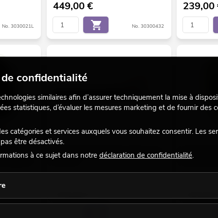
449,00
€
239,00
No. 3030021L
No. 30300432
de confidentialité
echnologies similaires afin d’assurer techniquement la mise à disposi
ées statistiques, d’évaluer les mesures marketing et de fournir des
 catégories et services auxquels vous souhaitez consentir. Les se
pas être désactivés.
arleur
HELUKABEL Câble de haut-parleur 4 x 4
SOMMER CABL
rmations à ce sujet dans notre
déclaration de confidentialité
.
l'écrasement
50 m noir
100 m noir T
aines.
Le stock suffit pour env. 12 semaines.
Marchandise 
re
579,00
€
139,00
No. 3030011L
No. 30300435