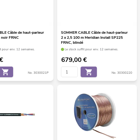
E Câble de haut-parleur
SOMMER CABLE Câble de haut-parleur
m noir FRNC
2 x 2,5 100 m Meridian Install SP225
FRNC, blindé
it pour env. 12 semaines.
Le stock suffit pour env. 12 semaines.
€
679,00
€
No. 3030021P
No. 30300220