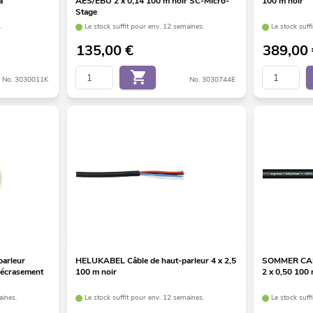
à
AES/EBU 2 x 0,14 100 m noir SC-Micro-
100 m noir
Stage
.
Le stock suffit pour env. 12 semaines.
Le stock suff
135,00
€
389,00
No. 3030011K
No. 3030744E
arleur
HELUKABEL Câble de haut-parleur 4 x 2,5
SOMMER CABL
l'écrasement
100 m noir
2 x 0,50 100
aines.
Le stock suffit pour env. 12 semaines.
Le stock suff