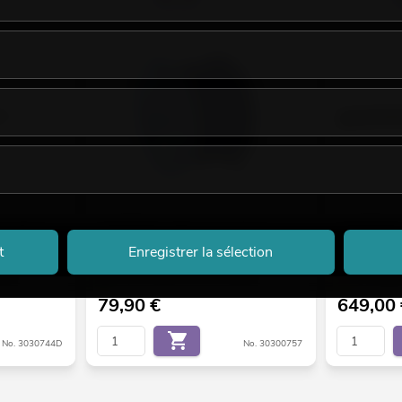
crophone
OMNITRONIC Câble de microphone
OMNITRONIC 
mus FRNC
2 x 0,22 100 m bleu
24 x 2 x 0,12
t
Enregistrer la sélection
aines.
Le stock suffit pour env. 12 semaines.
seuls quelqu
79,90
€
649,00
No. 3030744D
No. 30300757