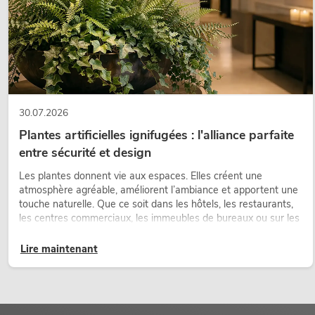
30.07.2026
Plantes artificielles ignifugées : l'alliance parfaite
entre sécurité et design
Les plantes donnent vie aux espaces. Elles créent une
atmosphère agréable, améliorent l’ambiance et apportent une
touche naturelle. Que ce soit dans les hôtels, les restaurants,
les centres commerciaux, les immeubles de bureaux ou sur les
stands d’exposition, une végétalisation de qualité fait depuis
longtemps partie intégrante des concepts d’aménagement
Lire maintenant
modernes.