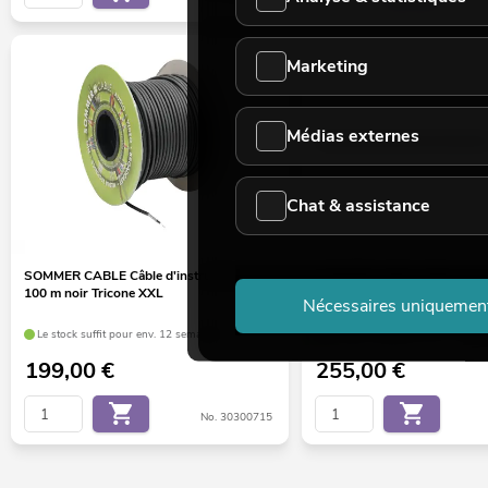
Marketing
Médias externes
Chat & assistance
SOMMER CABLE Câble d'instrument
SOMMER CABLE Câble de mi
100 m noir Tricone XXL
2 x 0,50 100 m noir SC-Pri
Nécessaires uniquemen
Le stock suffit pour env. 12 semaines.
Le stock suffit pour env. 12 sem
199,00
€
255,00
€
No. 30300715