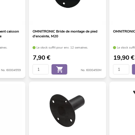
ent caisson
OMNITRONIC Bride de montage de pied
OMNITRONIC
e
d'enceinte, M20
aines.
Le stock suffit pour env. 12 semaines.
Le stock suff
7,90
€
19,90
€
No. 60004559
No. 6000450M