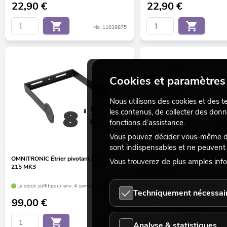
22,90
€
22,90
€
No. 11038875
Cookies et paramètres 
Nous utilisons des cookies et des t
les contenus, de collecter des donn
fonctions d’assistance.
Vous pouvez décider vous-même des
sont indispensables et ne peuvent 
OMNITRONIC Étrier pivotant pour PAS-
OMNITRONIC WH-1 support 
Vous trouverez de plus amples info
215 MK3
max blanc
Le stock suffit pour env. 4 semaines.
Le stock suffit pour env. 12 sem
Techniquement nécessai
99,00
€
32,90
€
Analyse & statistiques
No. 11039547