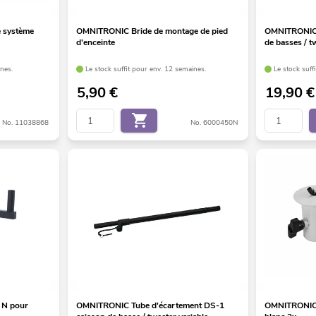
 système
OMNITRONIC Bride de montage de pied
OMNITRONIC 
d'enceinte
de basses / 
ines.
Le stock suffit pour env. 12 semaines.
Le stock suff
5,90
€
19,90
€
No. 11038868
No. 6000450N
 N pour
OMNITRONIC Tube d'écartement DS-1
OMNITRONIC 