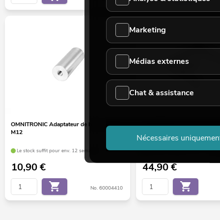
Marketing
Médias externes
Chat & assistance
OMNITRONIC Adaptateur de haut-parleur
OMNITRONIC Swingbracket 
M12
210/210A MK4
Nécessaires uniquemen
Le stock suffit pour env. 12 semaines.
Le stock suffit pour env. 12 sem
10,90
€
44,90
€
No. 60004410