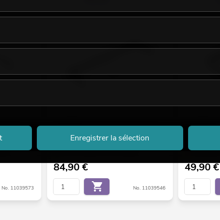
for PAS-
OMNITRONIC Support mural pour PAS-
OMNITRONIC 
215 MK3
212/212A M
t
Enregistrer la sélection
aines.
Le stock suffit pour env. 4 semaines.
Marchandise 
84,90
€
49,90
€
No. 11039573
No. 11039546