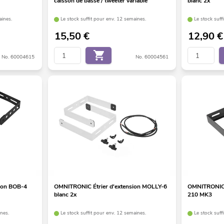
caisson de basse / tweeter variable
blanc 2x
aines.
Le stock suffit pour env. 12 semaines.
Le stock suff
15,50
€
12,90
€
No. 60004615
No. 60004561
ion BOB-4
OMNITRONIC Étrier d'extension MOLLY-6
OMNITRONIC É
blanc 2x
210 MK3
ines.
Le stock suffit pour env. 12 semaines.
Le stock suff