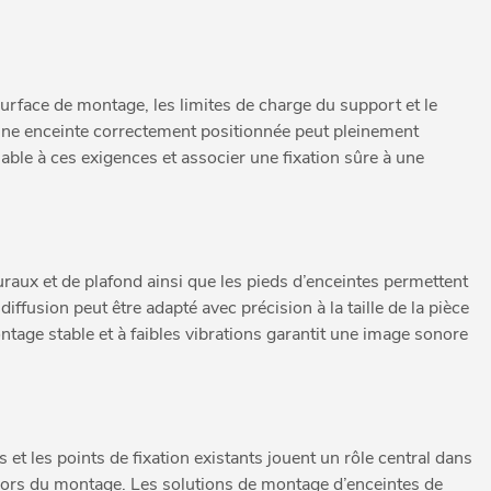
 surface de montage, les limites de charge du support et le
 une enceinte correctement positionnée peut pleinement
ble à ces exigences et associer une fixation sûre à une
muraux et de plafond ainsi que les pieds d’enceintes permettent
iffusion peut être adapté avec précision à la taille de la pièce
ontage stable et à faibles vibrations garantit une image sonore
t les points de fixation existants jouent un rôle central dans
e lors du montage. Les solutions de montage d’enceintes de