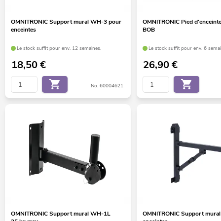
OMNITRONIC Support mural WH-3 pour
OMNITRONIC Pied d'enceinte
enceintes
BOB
Le stock suffit pour env. 12 semaines.
Le stock suffit pour env. 6 sema
18,50
€
26,90
€
No. 60004621
OMNITRONIC Support mural WH-1L
OMNITRONIC Support mural