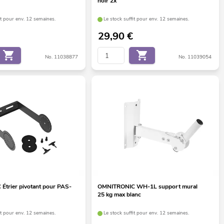
noir 2x
it pour env. 12 semaines.
Le stock suffit pour env. 12 semaines.
29,90
€
No. 11038877
No. 11039054
trier pivotant pour PAS-
OMNITRONIC WH-1L support mural
25 kg max blanc
it pour env. 12 semaines.
Le stock suffit pour env. 12 semaines.