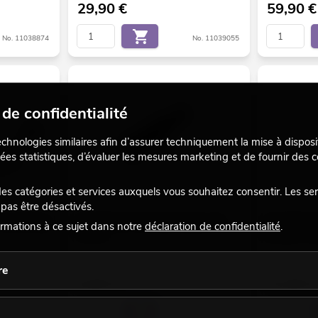
29,90
€
59,90
€
No. 11038874
No. 11039055
de confidentialité
echnologies similaires afin d’assurer techniquement la mise à disposi
ées statistiques, d’évaluer les mesures marketing et de fournir des
 catégories et services auxquels vous souhaitez consentir. Les se
pas être désactivés.
mural 30 kg
OMNITRONIC ROD Stand Adaptor 35-
OMNITRONIC 
rmations à ce sujet dans notre
déclaration de confidentialité
.
>25mm
de basse / t
aines.
Le stock suffit pour env. 12 semaines.
Le stock suff
re
6,90
€
13,90
€
No. 60004622
No. 11039108