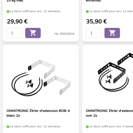
25 kg max.
enceintes
Le stock suffit pour env. 12 semaines.
Le stock suffit pour env. 12 sem
29,90
€
35,90
€
No. 60004618
OMNITRONIC Étrier d'extension BOB-4
OMNITRONIC Étrier d'extens
blanc 2x
noir 2x
Le stock suffit pour env. 12 semaines.
Le stock suffit pour env. 4 sema