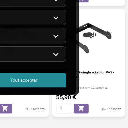
Swingbracket for PAS-
OMNITRONIC Swingbracket for PAS-
K4
215/215A MK4
Tout accepter
en cours d'approvisionnement
Le stock suffit pour env. 12 semaines.
55,90
€
No. 11039575
No. 11039577