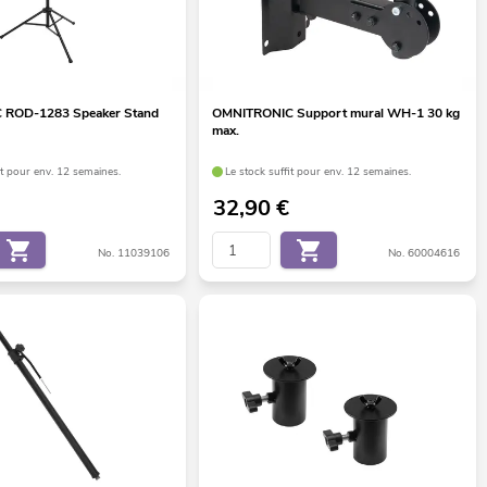
 ROD-1283 Speaker Stand
OMNITRONIC Support mural WH-1 30 kg
max.
it pour env. 12 semaines.
Le stock suffit pour env. 12 semaines.
32,90
€
No. 11039106
No. 60004616