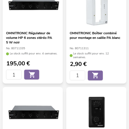
OMNITRONIC Régulateur de
OMNITRONIC Boîtier combiné
volume HP 6 zones stéréo PA
pour montage en saillie PA blanc
5 W noir
No. 80711335
No. 80711311
Le stock suffit pour env. 4 semaines.
Le stock suffit pour env. 12
semaines.
195,00
€
2,90
€