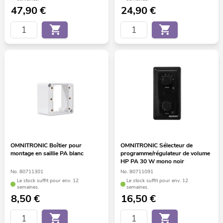
47,90
€
24,90
€
OMNITRONIC Boîtier pour
OMNITRONIC Sélecteur de
montage en saillie PA blanc
programme/régulateur de volume
HP PA 30 W mono noir
No. 80711301
No. 80711091
Le stock suffit pour env. 12
Le stock suffit pour env. 12
semaines.
semaines.
8,50
€
16,50
€