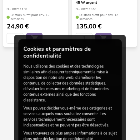
45 W argent
No. 80711158
No. 80711346
Le stock suffit pour env. 12
Le stock suffit pour env. 12
semaines.
semaines.
24,90
€
135,00
€
Cookies et paramètres de
confidentialité
Nous utilisons des cookies et des technologies
30 par 36
similaires afin d’assurer techniquement la mise à
disposition de notre site web, d’améliorer les
Afficher plus
contenus, de collecter des données statistiques,
d’évaluer les mesures marketing et de fournir des
contenus externes ainsi que des fonctions
d’assistance.
Vous pouvez décider vous-même des catégories et
services auxquels vous souhaitez consentir. Les
services techniquement nécessaires sont
indispensables et ne peuvent pas être désactivés.
Vous trouverez de plus amples informations à ce sujet
dans notre
déclaration de confidentialité
.