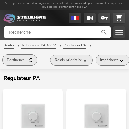
Votre grossiste en technologie événementielle. Vente aux clients professionnels uniquement.
Tous les prix s'entendent hors TVA
Audio
/
Technologie PA 100 V
/
Régulateur PA
/
Pertinence
Relais prioritaire
Impédance
Régulateur PA