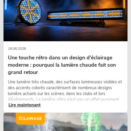
18.06.2026
Une touche rétro dans un design d'éclairage
moderne : pourquoi la lumière chaude fait son
grand retour
Une lumière très chaude, des surfaces lumineuses visibles et
des accents colorés caractérisent de nombreux designs
lumière actuels sur les scènes, dans les clubs et lors
d’événements. La lumière rétro n’est pas un effet purement
Lire maintenant
nostalgique, mais un outil de conception utilisé de manière
ciblée : elle crée une atmosphère, donne du caractère aux
scènes et peut rendre les configurations LED techniques plus
ÉCLAIRAGE
émotionnelles.