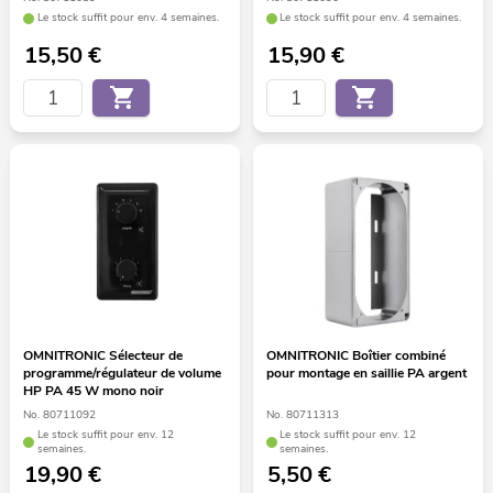
Le stock suffit pour env. 4 semaines.
Le stock suffit pour env. 4 semaines.
15,50
€
15,90
€
OMNITRONIC Sélecteur de
OMNITRONIC Boîtier combiné
programme/régulateur de volume
pour montage en saillie PA argent
HP PA 45 W mono noir
No. 80711092
No. 80711313
Le stock suffit pour env. 12
Le stock suffit pour env. 12
semaines.
semaines.
19,90
€
5,50
€