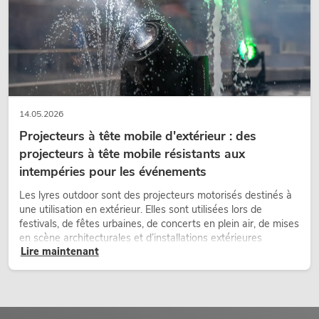
14.05.2026
Projecteurs à tête mobile d'extérieur : des
projecteurs à tête mobile résistants aux
intempéries pour les événements
Les lyres outdoor sont des projecteurs motorisés destinés à
une utilisation en extérieur. Elles sont utilisées lors de
festivals, de fêtes urbaines, de concerts en plein air, de mises
en scène architecturales et d’installations extérieures
Lire maintenant
temporaires.