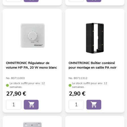
OMNITRONIC Régulateur de
OMNITRONIC Boîtier combiné
volume HP PA, 20 W mono blanc
pour montage en saillie PA noir
No. 80711003
No. 80711312
Le stock suffit pour env. 12
Le stock suffit pour env. 12
semaines.
semaines.
27,90
€
2,90
€