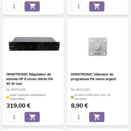
OMNITRONIC Régulateur de
OMNITRONIC Sélecteur de
volume HP 6 zones stéréo PA
programme PA mono argent
45 W noir
No. 80711339
No. 80711073
seuls quelques exemplaires
Le stock suffit pour env. 12
disponibles
semaines.
319,00
€
8,90
€