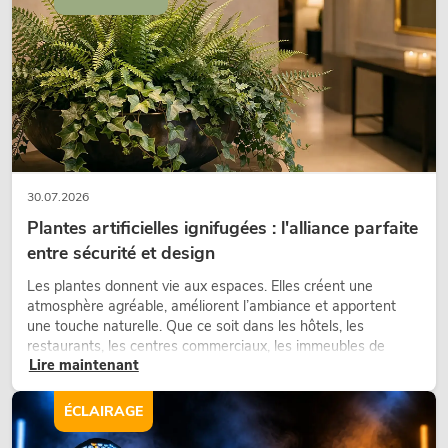
30.07.2026
Plantes artificielles ignifugées : l'alliance parfaite
entre sécurité et design
Les plantes donnent vie aux espaces. Elles créent une
atmosphère agréable, améliorent l’ambiance et apportent
une touche naturelle. Que ce soit dans les hôtels, les
restaurants, les centres commerciaux, les immeubles de
Lire maintenant
bureaux ou sur les stands d’exposition, une végétalisation de
qualité fait depuis longtemps partie intégrante des concepts
d’aménagement modernes.
ÉCLAIRAGE