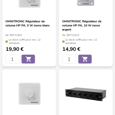
OMNITRONIC Régulateur de
OMNITRONIC Régulateur de
volume HP PA, 5 W mono blanc
volume HP PA, 10 W mono
argent
No. 80711001
No. 80711015
Le stock suffit pour env. 12
Le stock suffit pour env. 12
semaines.
semaines.
19,90
€
14,90
€