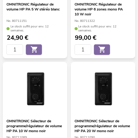
OMNITRONIC Régulateur de
OMNITRONIC Régulateur de
volume HP PA 5 W stéréo blanc
volume HP 6 zones mono PA
10 W noir
No. 80711151
No. 80711322
Le stock suffit pour env. 12
Le stock suffit pour env. 12
semaines.
semaines.
24,90
€
99,00
€
OMNITRONIC Sélecteur de
OMNITRONIC Sélecteur de
programme/régulateur de volume
programme/régulateur de volume
HP PA 10 W mono noir
HP PA 20 W mono noir
No. 80711089
No. 80711090