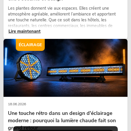
Les plantes donnent vie aux espaces. Elles créent une
atmosphère agréable, améliorent l’ambiance et apportent
une touche naturelle. Que ce soit dans les hôtels, les
restaurants, les centres commerciaux, les immeubles de
Lire maintenant
bureaux ou sur les stands d’exposition, une végétalisation de
qualité fait depuis longtemps partie intégrante des concepts
d’aménagement modernes.
ÉCLAIRAGE
18.06.2026
Une touche rétro dans un design d'éclairage
moderne : pourquoi la lumière chaude fait son
grand retour