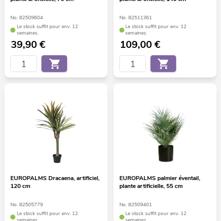
No. 82509604
No. 82511361
Le stock suffit pour env. 12
Le stock suffit pour env. 12
semaines.
semaines.
39,90
€
109,00
€
EUROPALMS Dracaena, artificiel,
EUROPALMS palmier éventail,
120 cm
plante artificielle, 55 cm
No. 82505779
No. 82509401
Le stock suffit pour env. 12
Le stock suffit pour env. 12
semaines.
semaines.