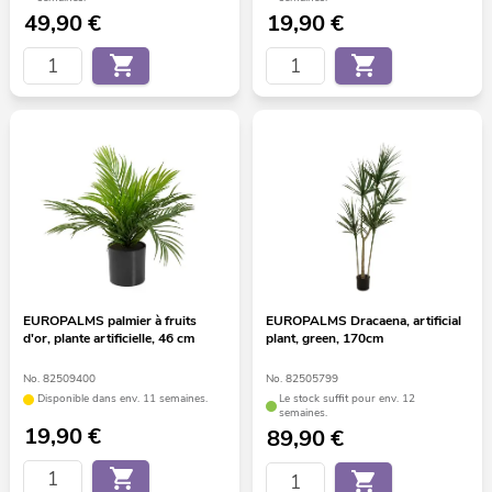
49,90
€
19,90
€
EUROPALMS palmier à fruits
EUROPALMS Dracaena, artificial
d'or, plante artificielle, 46 cm
plant, green, 170cm
No. 82509400
No. 82505799
Disponible dans env. 11 semaines.
Le stock suffit pour env. 12
semaines.
19,90
€
89,90
€