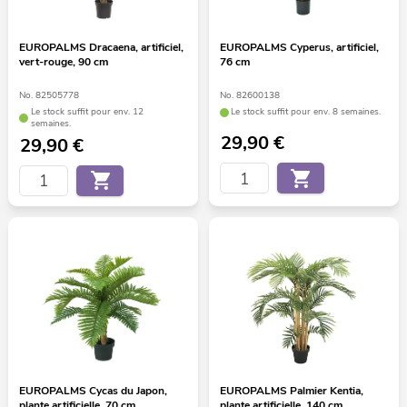
EUROPALMS Dracaena, artificiel,
EUROPALMS Cyperus, artificiel,
vert-rouge, 90 cm
76 cm
No. 82505778
No. 82600138
Le stock suffit pour env. 12
Le stock suffit pour env. 8 semaines.
semaines.
29,90
€
29,90
€
EUROPALMS Cycas du Japon,
EUROPALMS Palmier Kentia,
plante artificielle, 70 cm
plante artificielle, 140 cm