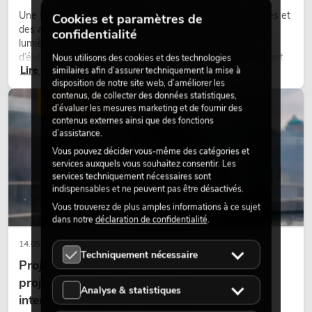
Une lumière très chaude, des surfaces lumineuses visibles et
Cookies et paramètres de
des accents colorés caractérisent de nombreux designs
confidentialité
lumière actuels sur les scènes, dans les clubs et lors
d’événements. La lumière rétro n’est pas un effet purement
Nous utilisons des cookies et des technologies
Lire maintenant
nostalgique, mais un outil de conception utilisé de manière
similaires afin d’assurer techniquement la mise à
disposition de notre site web, d’améliorer les
ciblée : elle crée une atmosphère, donne du caractère aux
contenus, de collecter des données statistiques,
scènes et peut rendre les configurations LED techniques plus
ÉCLAIRAGE
d’évaluer les mesures marketing et de fournir des
émotionnelles.
contenus externes ainsi que des fonctions
d’assistance.
Vous pouvez décider vous-même des catégories et
services auxquels vous souhaitez consentir. Les
services techniquement nécessaires sont
indispensables et ne peuvent pas être désactivés.
Vous trouverez de plus amples informations à ce sujet
dans notre
déclaration de confidentialité
.
14.05.2026
Techniquement nécessaire
Projecteurs à tête mobile d'extérieur : des
projecteurs à tête mobile résistants aux
Analyse & statistiques
intempéries pour les événements