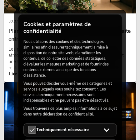
30.07.2026
Cookies et paramètres de
Plantes artificielles ignifugées : l'alliance parfaite
confidentialité
entre sécurité et design
Nous utilisons des cookies et des technologies
similaires afin d’assurer techniquement la mise à
Les plantes donnent vie aux espaces. Elles créent une
disposition de notre site web, d’améliorer les
atmosphère agréable, améliorent l’ambiance et apportent
contenus, de collecter des données statistiques,
une touche naturelle. Que ce soit dans les hôtels, les
d’évaluer les mesures marketing et de fournir des
restaurants, les centres commerciaux, les immeubles de
contenus externes ainsi que des fonctions
Lire maintenant
bureaux ou sur les stands d’exposition, une végétalisation de
d’assistance.
qualité fait depuis longtemps partie intégrante des concepts
Vous pouvez décider vous-même des catégories et
d’aménagement modernes.
ÉCLAIRAGE
services auxquels vous souhaitez consentir. Les
services techniquement nécessaires sont
indispensables et ne peuvent pas être désactivés.
Vous trouverez de plus amples informations à ce sujet
dans notre
déclaration de confidentialité
.
Techniquement nécessaire