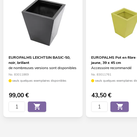
EUROPALMS LEICHTSIN BASIC-50,
EUROPALMS Pot en fibre d
noir, brillant
jaune, 39 x 45 cm
de nombreuses versions sont disponibles
Accessoire recommandé
No. 83011869
No. 83011761
seuls quelques exemplaires disponibles
seuls quelques exemplaires di
99,00
€
43,50
€