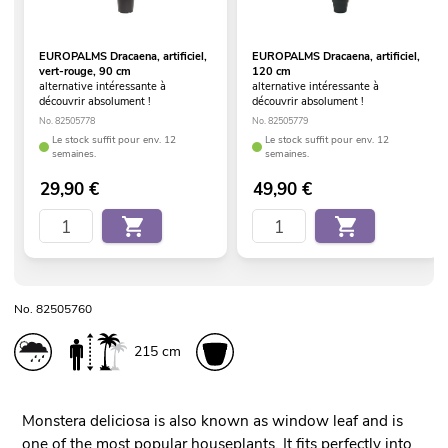
EUROPALMS Dracaena, artificiel,
EUROPALMS Dracaena, artificiel,
vert-rouge, 90 cm
120 cm
alternative intéressante à
alternative intéressante à
découvrir absolument !
découvrir absolument !
No. 82505778
No. 82505779
Le stock suffit pour env. 12
Le stock suffit pour env. 12
semaines.
semaines.
29,90
€
49,90
€
No. 82505760
215 cm
Monstera deliciosa is also known as window leaf and is
one of the most popular houseplants. It fits perfectly into