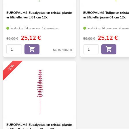
EUROPALMS Eucalyptus en cristal, plante
EUROPALMS Tulipe en cristal,
artificielle, vert, 81 cm 12x
artificielle, jaune 61 cm 12x
Le stock suffit pour env. 12 semaines.
Le stock suffit pour env. 4 sema
25,12
€
25,12
€
59,00 €
59,00 €
No. 82600200
-57%
EUROPALMS Eucalyptus en cristal, plante