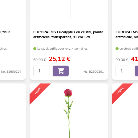
 fleur
EUROPALMS Eucalyptus en cristal, plante
EUROPALMS Ro
artificielle, transparent, 81 cm 12x
artificielle, 
aines.
Le stock suffit pour env. 4 semaines.
Le stock suff
25,12
€
4
59,00 €
99,00 €
No. 82600204
No. 82600201
-58%
-57%