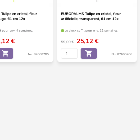
lipe en cristal, fleur
EUROPALMS Tulipe en cristal, fleur
rouge, 61 cm 12x
artificielle, transparent, 61 cm 12x
it pour env. 4 semaines.
Le stock suffit pour env. 12 semaines.
5,12
€
25,12
€
59,00 €
No. 82600205
No. 82600206