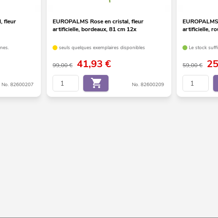
 fleur
EUROPALMS Rose en cristal, fleur
EUROPALMS Tu
artificielle, bordeaux, 81 cm 12x
artificielle, 
ines.
seuls quelques exemplaires disponibles
Le stock suff
41,93
€
2
99,00 €
59,00 €
No. 82600207
No. 82600209