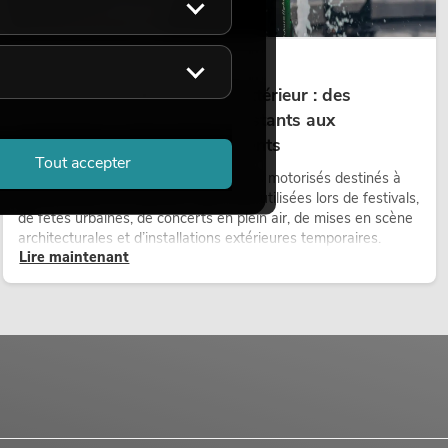
14.05.2026
Projecteurs à tête mobile d'extérieur : des
projecteurs à tête mobile résistants aux
intempéries pour les événements
Tout accepter
Les lyres outdoor sont des projecteurs motorisés destinés à
une utilisation en extérieur. Elles sont utilisées lors de festivals,
de fêtes urbaines, de concerts en plein air, de mises en scène
architecturales et d’installations extérieures temporaires.
Lire maintenant