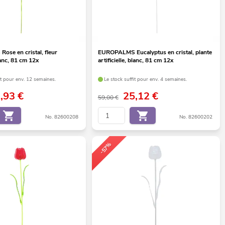
se en cristal, fleur
EUROPALMS Eucalyptus en cristal, plante
blanc, 81 cm 12x
artificielle, blanc, 81 cm 12x
it pour env. 12 semaines.
Le stock suffit pour env. 4 semaines.
1,93
€
25,12
€
59,00 €
No. 82600208
No. 82600202
-57%