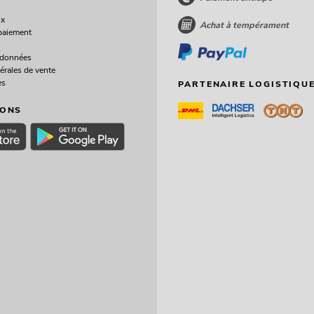
ux
Achat à tempérament
paiement
 données
érales de vente
es
PARTENAIRE LOGISTIQUE
IONS