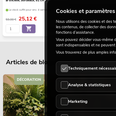
artificielle, bordeaux, 81 cm 12x
Cookies et paramètres 
Le stock suffit pour env. 4 semaines.
25,12
€
59,00 €
Nous utilisons des cookies et des t
les contenus, de collecter des donn
No. 82600203
fonctions d’assistance.
Vous pouvez décider vous-même des
sont indispensables et ne peuvent 
Vous trouverez de plus amples info
Articles de blog actuels
Techniquement nécessai
DÉCORATION
Analyse & statistiques
Marketing