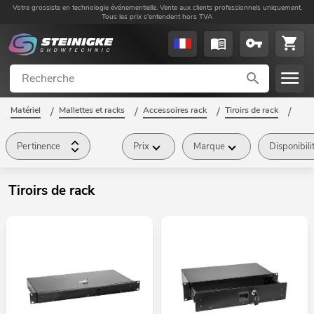
Votre grossiste en technologie événementielle. Vente aux clients professionnels uniquement.
Tous les prix s'entendent hors TVA
Matériel
/
Mallettes et racks
/
Accessoires rack
/
Tiroirs de rack
/
Pertinence
Prix
Marque
Disponibili
Tiroirs de rack