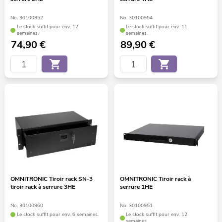
No. 30100952
No. 30100954
Le stock suffit pour env. 12
Le stock suffit pour env. 11
semaines.
semaines.
74,90
€
89,90
€
OMNITRONIC Tiroir rack SN-3
OMNITRONIC Tiroir rack à
tiroir rack à serrure 3HE
serrure 1HE
No. 30100960
No. 30100951
Le stock suffit pour env. 6 semaines.
Le stock suffit pour env. 12
semaines.