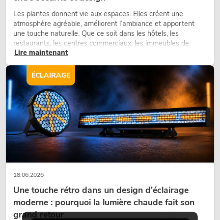
Les plantes donnent vie aux espaces. Elles créent une
atmosphère agréable, améliorent l’ambiance et apportent
une touche naturelle. Que ce soit dans les hôtels, les
restaurants, les centres commerciaux, les immeubles de
Lire maintenant
bureaux ou sur les stands d’exposition, une végétalisation de
qualité fait depuis longtemps partie intégrante des concepts
d’aménagement modernes.
ÉCLAIRAGE
18.06.2026
Une touche rétro dans un design d'éclairage
moderne : pourquoi la lumière chaude fait son
grand retour