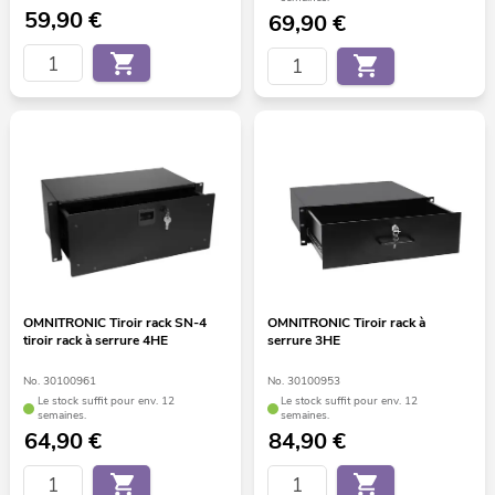
59,90
€
69,90
€
OMNITRONIC Tiroir rack SN-4
OMNITRONIC Tiroir rack à
tiroir rack à serrure 4HE
serrure 3HE
No. 30100961
No. 30100953
Le stock suffit pour env. 12
Le stock suffit pour env. 12
semaines.
semaines.
64,90
€
84,90
€