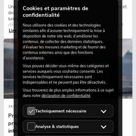
Une lumière très chaude, des surfaces lumineuses visibles et
Cookies et paramètres de
des accents colorés caractérisent de nombreux designs
confidentialité
lumière actuels sur les scènes, dans les clubs et lors
d’événements. La lumière rétro n’est pas un effet purement
Nous utilisons des cookies et des technologies
Lire maintenant
nostalgique, mais un outil de conception utilisé de manière
similaires afin d’assurer techniquement la mise à
disposition de notre site web, d’améliorer les
ciblée : elle crée une atmosphère, donne du caractère aux
contenus, de collecter des données statistiques,
scènes et peut rendre les configurations LED techniques plus
ÉCLAIRAGE
d’évaluer les mesures marketing et de fournir des
émotionnelles.
contenus externes ainsi que des fonctions
d’assistance.
Vous pouvez décider vous-même des catégories et
services auxquels vous souhaitez consentir. Les
services techniquement nécessaires sont
indispensables et ne peuvent pas être désactivés.
Vous trouverez de plus amples informations à ce sujet
dans notre
déclaration de confidentialité
.
14.05.2026
Techniquement nécessaire
Projecteurs à tête mobile d'extérieur : des
projecteurs à tête mobile résistants aux
Analyse & statistiques
intempéries pour les événements