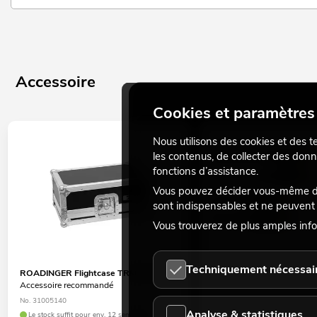
Accessoire
Cookies et paramètres 
Nous utilisons des cookies et des t
les contenus, de collecter des donn
fonctions d’assistance.
Vous pouvez décider vous-même des
sont indispensables et ne peuvent 
Vous trouverez de plus amples info
Techniquement nécessai
ROADINGER Flightcase TRM-202 MK3
SOMMER CABLE Câble RCA
Accessoire recommandé
noir Hicon
de nombreuses versions son
No. 31005140
Analyse & statistiques
No. 30307392
Le stock suffit pour env. 12 semaines.