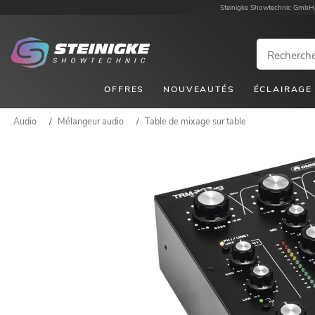
Steinigke Showtechnic GmbH
OFFRES
NOUVEAUTÉS
ÉCLAIRAGE
Audio
/
Mélangeur audio
/
Table de mixage sur table