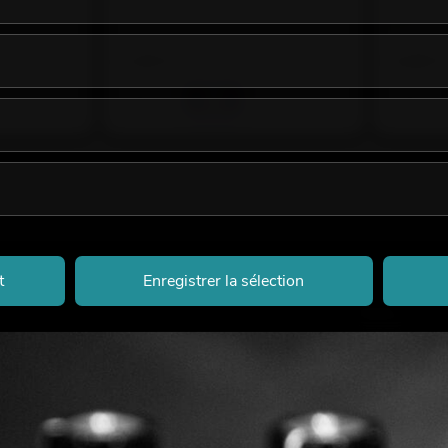
emaines.
Le stock 
2,50
€
6,90
€
t
Enregistrer la sélection