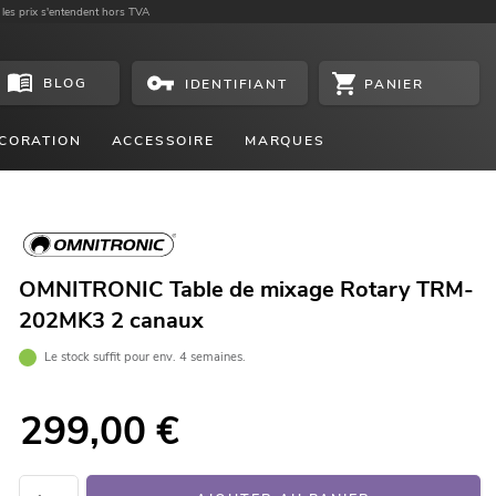
 les prix s'entendent hors TVA
BLOG
PANIER
IDENTIFIANT
CORATION
ACCESSOIRE
MARQUES
OMNITRONIC Table de mixage Rotary TRM-
202MK3 2 canaux
Le stock suffit pour env. 4 semaines.
299,00
€