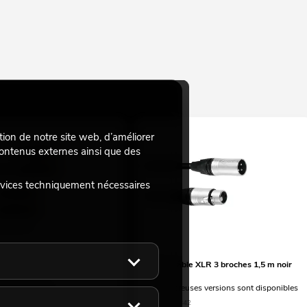
tion de notre site web, d’améliorer
 contenus externes ainsi que des
rvices techniquement nécessaires
IC Câble RCA 2 x 2 terre
PSSO Câble XLR 3 broches 1,5 m noir
Neutrik
e recommandé
de nombreuses versions sont disponibles
0N
No. 30227842