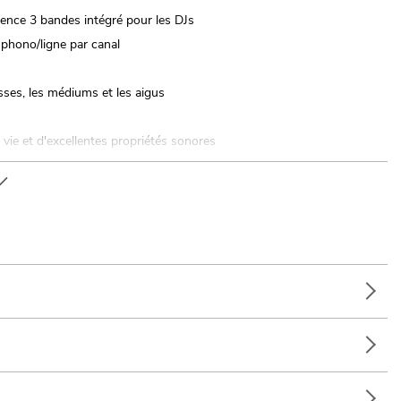
quence 3 bandes intégré pour les DJs
 phono/ligne par canal
sses, les médiums et les aigus
ie et d'excellentes propriétés sonores
que réglable, avec fonction cue-mix/split
ge portable; DJ itinérants / artistes solos; Enregistrement à