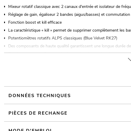
Mixeur rotatif classique avec 2 canaux d'entrée et isolateur de fré
Réglage de gain, égaliseur 2 bandes (aigus/basses) et commutation
Fonction boost et kill efficace
La caractéristique « kill » permet de supprimer complètement les ba
Potentiomètres rotatifs ALPS classiques (Blue Velvet RK27)
Des composants de haute qualité garantissent une longue durée de v
Entrée microphone DJ avec régulateur de volume séparé
Pré-écoute des canaux d'entrée et du master-sum via une sortie cas
Affichage du niveau par LED stéréo à 12 chiffres et réglage master
Sortie Booth avec régulateur de volume séparé
Sorties : Master et Booth (XLR/RCA G/D), Record (RCA G/D)
Boîtier du pupitre
DONNÉES TECHNIQUES
Pour des domaines d'application tels que: Clubs/écoles de danse; usa
domicile et studios
PIÈCES DE RECHANGE
MODE D'EMPLOI