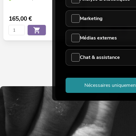
Le stock suffit pour env. 12 s
165,00
€
52,90
€
Marketing
Médias externes
Chat & assistance
Nécessaires uniquemen