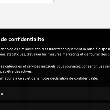
de confidentialité
echnologies similaires afin d’assurer techniquement la mise à disposi
ées statistiques, d’évaluer les mesures marketing et de fournir des
 catégories et services auxquels vous souhaitez consentir. Les se
pas être désactivés.
rmations à ce sujet dans notre
déclaration de confidentialité
.
re
 2 x 2 1 m
OMNITRONIC Câble RCA 2 x 2 0,6 m
OMNITRON
de nombreuses versions sont disponibles
1,5 m
t disponibles
Accessoir
No. 30209354
No. 302094
Le stock suffit pour env. 12 semaines.