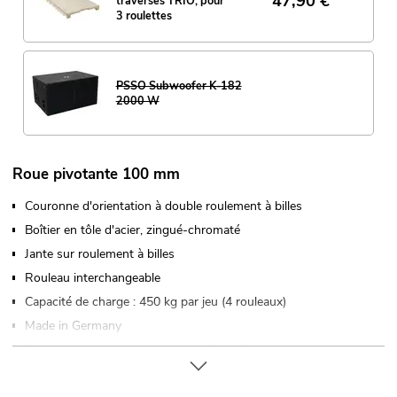
47,90
€
traverses TRIO, pour
3 roulettes
PSSO Subwoofer K-182
2000 W
Roue pivotante 100 mm
Couronne d'orientation à double roulement à billes
Boîtier en tôle d'acier, zingué-chromaté
Jante sur roulement à billes
Rouleau interchangeable
Capacité de charge : 450 kg par jeu (4 rouleaux)
Made in Germany
Vous trouverez de plus amples informations sur ce produit
dans la rubrique « Téléchargements » de la fiche technique