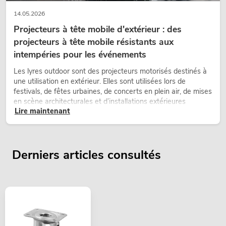
14.05.2026
Projecteurs à tête mobile d'extérieur : des
projecteurs à tête mobile résistants aux
intempéries pour les événements
Les lyres outdoor sont des projecteurs motorisés destinés à
une utilisation en extérieur. Elles sont utilisées lors de
festivals, de fêtes urbaines, de concerts en plein air, de mises
en scène architecturales et d’installations extérieures
Lire maintenant
temporaires.
Derniers articles consultés