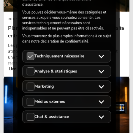
d’assistance.
Vous pouvez décider vous-même des catégories et
services auxquels vous souhaitez consentir. Les
30.07.2026
services techniquement nécessaires sont
Plantes artificielles ignifugées : l'alliance parfaite
indispensables et ne peuvent pas être désactivés.
entre sécurité et design
Vous trouverez de plus amples informations à ce sujet
dans notre
déclaration de confidentialité
.
Les plantes donnent vie aux espaces. Elles créent une
atmosphère agréable, améliorent l’ambiance et apportent
Techniquement nécessaire
une touche naturelle. Que ce soit dans les hôtels, les
restaurants, les centres commerciaux, les immeubles de
Lire maintenant
bureaux ou sur les stands d’exposition, une végétalisation de
Analyse & statistiques
qualité fait depuis longtemps partie intégrante des concepts
d’aménagement modernes.
ÉCLAIRAGE
Marketing
Médias externes
Chat & assistance