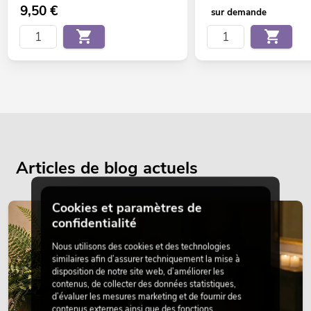
9,50
€
sur demande
Articles de blog actuels
Cookies et paramètres de
DÉCORATION
confidentialité
Nous utilisons des cookies et des technologies
similaires afin d’assurer techniquement la mise à
disposition de notre site web, d’améliorer les
contenus, de collecter des données statistiques,
d’évaluer les mesures marketing et de fournir des
contenus externes ainsi que des fonctions