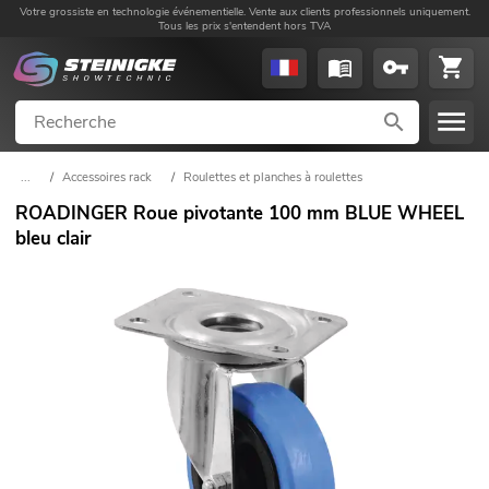
Votre grossiste en technologie événementielle. Vente aux clients professionnels uniquement.
Tous les prix s'entendent hors TVA
...
/
Accessoires rack
/
Roulettes et planches à roulettes
ROADINGER Roue pivotante 100 mm BLUE WHEEL
bleu clair