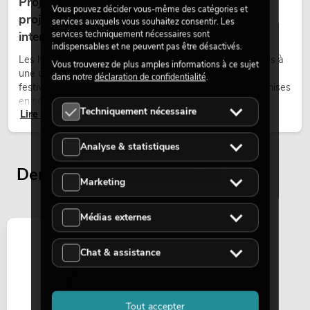
Projecteurs à tête mobile d'extérieur : des
Vous pouvez décider vous-même des catégories et
projecteurs à tête mobile résistants aux
services auxquels vous souhaitez consentir. Les
services techniquement nécessaires sont
intempéries pour les événements
indispensables et ne peuvent pas être désactivés.
Les lyres outdoor sont des projecteurs motorisés destinés à
Vous trouverez de plus amples informations à ce sujet
une utilisation en extérieur. Elles sont utilisées lors de
dans notre
déclaration de confidentialité
.
festivals, de fêtes urbaines, de concerts en plein air, de mises
en scène architecturales et d’installations extérieures
Techniquement nécessaire
Lire maintenant
temporaires.
Analyse & statistiques
Derniers articles consultés
Marketing
Médias externes
Chat & assistance
Tout accepter