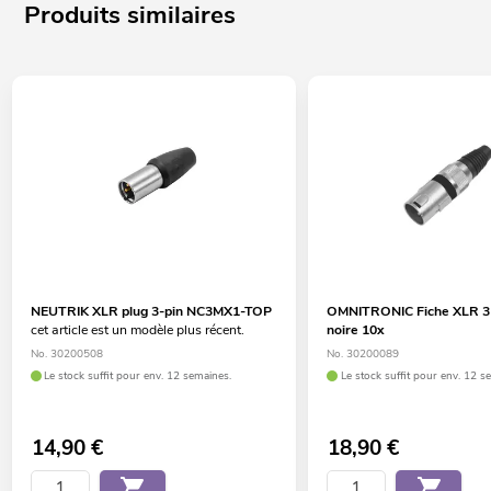
Produits similaires
NEUTRIK XLR plug 3-pin NC3MX1-TOP
OMNITRONIC Fiche XLR 3
cet article est un modèle plus récent.
noire 10x
No. 30200508
No. 30200089
Le stock suffit pour env. 12 semaines.
Le stock suffit pour env. 12 s
14,90
€
18,90
€