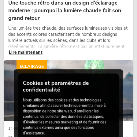
Une touche rétro dans un design d'éclairage
moderne : pourquoi la lumière chaude fait son
grand retour
Une lumière très chaude, des surfaces lumineuses visibles et
des accents colorés caractérisent de nombreux designs
lumière actuels sur les scènes, dans les clubs et lors
d’événements. La lumière rétro n’est pas un effet purement
Lire maintenant
nostalgique, mais un outil de conception utilisé de manière
ciblée : elle crée une atmosphère, donne du caractère aux
scènes et peut rendre les configurations LED techniques plus
ÉCLAIRAGE
émotionnelles.
Cookies et paramètres de
confidentialité
Nous utilisons des cookies et des technologies
similaires afin d’assurer techniquement la mise à
disposition de notre site web, d’améliorer les
contenus, de collecter des données statistiques,
d’évaluer les mesures marketing et de fournir des
contenus externes ainsi que des fonctions
14.05.2026
d’assistance.