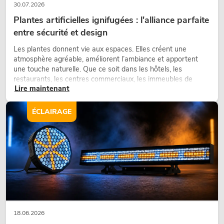
30.07.2026
Plantes artificielles ignifugées : l'alliance parfaite
entre sécurité et design
Les plantes donnent vie aux espaces. Elles créent une
atmosphère agréable, améliorent l’ambiance et apportent
une touche naturelle. Que ce soit dans les hôtels, les
restaurants, les centres commerciaux, les immeubles de
Lire maintenant
bureaux ou sur les stands d’exposition, une végétalisation de
qualité fait depuis longtemps partie intégrante des concepts
d’aménagement modernes.
ÉCLAIRAGE
18.06.2026