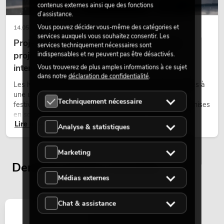
contenus externes ainsi que des fonctions
d’assistance.
Vous pouvez décider vous-même des catégories et
14.05.2026
services auxquels vous souhaitez consentir. Les
Projecteurs à tête mobile d'extérieur : des
services techniquement nécessaires sont
projecteurs à tête mobile résistants aux
indispensables et ne peuvent pas être désactivés.
intempéries pour les événements
Vous trouverez de plus amples informations à ce sujet
dans notre
déclaration de confidentialité
.
Les lyres outdoor sont des projecteurs motorisés destinés à
une utilisation en extérieur. Elles sont utilisées lors de
Techniquement nécessaire
festivals, de fêtes urbaines, de concerts en plein air, de mises
en scène architecturales et d’installations extérieures
Lire maintenant
temporaires.
Analyse & statistiques
Marketing
Derniers articles consultés
Médias externes
Chat & assistance