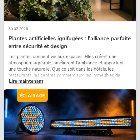
30.07.2026
Plantes artificielles ignifugées : l'alliance parfaite
entre sécurité et design
Les plantes donnent vie aux espaces. Elles créent une
atmosphère agréable, améliorent l’ambiance et apportent
une touche naturelle. Que ce soit dans les hôtels, les
restaurants, les centres commerciaux, les immeubles de
Lire maintenant
bureaux ou sur les stands d’exposition, une végétalisation de
qualité fait depuis longtemps partie intégrante des concepts
d’aménagement modernes.
ÉCLAIRAGE