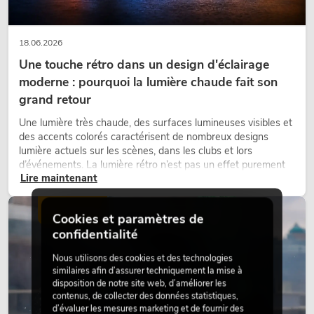
18.06.2026
Une touche rétro dans un design d'éclairage
moderne : pourquoi la lumière chaude fait son
grand retour
Une lumière très chaude, des surfaces lumineuses visibles et
des accents colorés caractérisent de nombreux designs
lumière actuels sur les scènes, dans les clubs et lors
d’événements. La lumière rétro n’est pas un effet purement
Lire maintenant
nostalgique, mais un outil de conception utilisé de manière
ciblée : elle crée une atmosphère, donne du caractère aux
scènes et peut rendre les configurations LED techniques plus
ÉCLAIRAGE
Cookies et paramètres de
émotionnelles.
confidentialité
Nous utilisons des cookies et des technologies
similaires afin d’assurer techniquement la mise à
disposition de notre site web, d’améliorer les
contenus, de collecter des données statistiques,
d’évaluer les mesures marketing et de fournir des