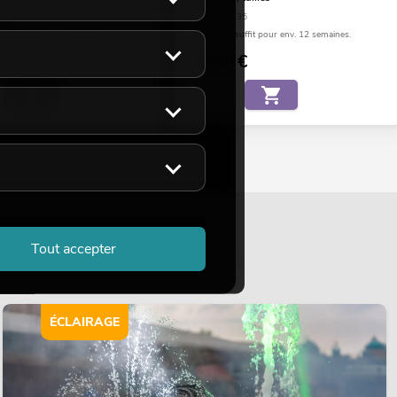
36
No. 82509235
suffit pour env. 12 semaines.
Le stock suffit pour env. 12 semaines.
€
49,90
€
Tout accepter
ÉCLAIRAGE