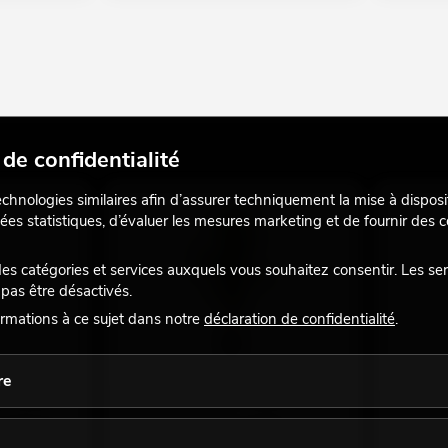
de confidentialité
echnologies similaires afin d’assurer techniquement la mise à disposi
ées statistiques, d’évaluer les mesures marketing et de fournir des
 catégories et services auxquels vous souhaitez consentir. Les se
pas être désactivés.
rmations à ce sujet dans notre
déclaration de confidentialité
.
re
e, plante
EUROPALMS Bambou deluxe, plante
EUROPALM
artificielle, 120 cm
plante art
a taille est
article dans différents modèles,
article da
longueurs, tailles
longueurs, 