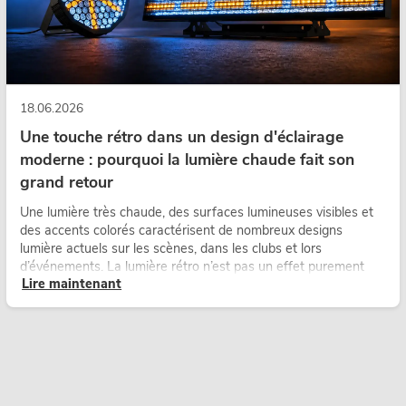
18.06.2026
Une touche rétro dans un design d'éclairage
moderne : pourquoi la lumière chaude fait son
grand retour
Une lumière très chaude, des surfaces lumineuses visibles et
des accents colorés caractérisent de nombreux designs
lumière actuels sur les scènes, dans les clubs et lors
d’événements. La lumière rétro n’est pas un effet purement
Lire maintenant
nostalgique, mais un outil de conception utilisé de manière
ciblée : elle crée une atmosphère, donne du caractère aux
scènes et peut rendre les configurations LED techniques plus
émotionnelles.