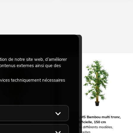
tion de notre site web, d’améliorer
 contenus externes ainsi que des
rvices techniquement nécessaires
S Bambou multi tronc,
EUROPALMS Bambou multi tronc,
ificielle, 180 cm
plante artificielle, 150 cm
ns différents modèles,
article dans différents modèles,
tailles
longueurs, tailles