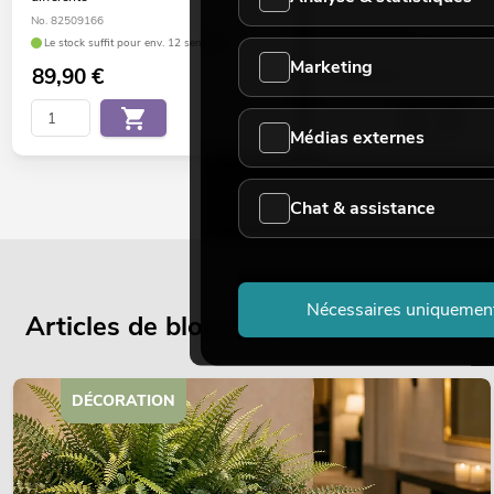
No. 82509166
No. 82509167
Le stock suffit pour env. 12 semaines.
Le stock suffit pour env. 12 s
Marketing
89,90
€
119,00
€
Médias externes
Chat & assistance
Nécessaires uniquemen
Articles de blog actuels
DÉCORATION