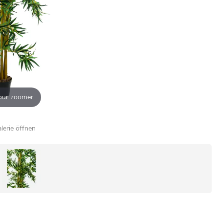
our zoomer
alerie öffnen