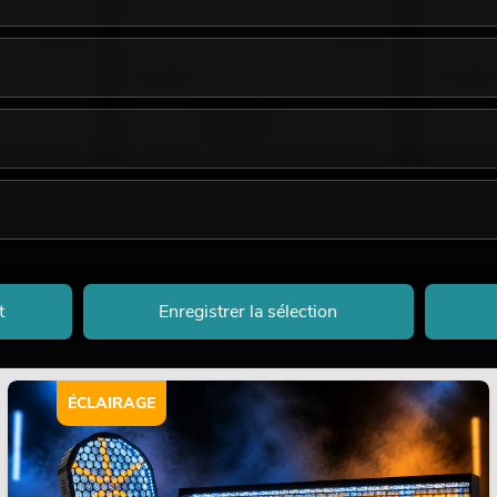
No. 82509165
No. 825092
emaines.
Le stock suffit pour env. 12 semaines.
Le stock 
59,90
€
79,90
t
Enregistrer la sélection
ÉCLAIRAGE