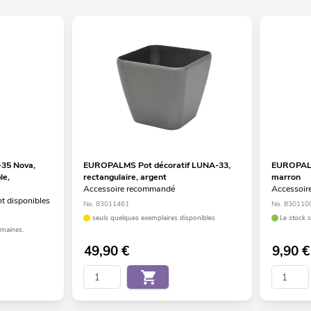
35 Nova,
EUROPALMS Pot décoratif LUNA-33,
EUROPALMS
le,
rectangulaire, argent
marron
Accessoire recommandé
Accessoir
t disponibles
No. 83011461
No. 830110
seuls quelques exemplaires disponibles
Le stock 
emaines.
49,90
€
9,90
€