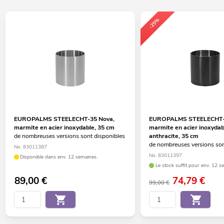
-25%
EUROPALMS STEELECHT-35 Nova,
EUROPALMS STEELECHT-
marmite en acier inoxydable, 35 cm
marmite en acier inoxydab
de nombreuses versions sont disponibles
anthracite, 35 cm
de nombreuses versions son
No. 83011387
No. 83011397
Disponible dans env. 12 semaines.
Le stock suffit pour env. 12 s
89,00
€
74,79
€
99,00 €