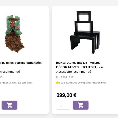
 Billes d'argile expansée,
EUROPALMS JEU DE TABLES
DÉCORATIVES LEICHTSIN, noir
e recommandé
Accessoire recommandé
05
No. 83011897
suffit pour env. 12 semaines.
seuls quelques exemplaires disponibles
899,00
€