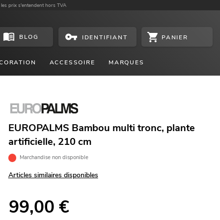
 les prix s'entendent hors TVA
BLOG
PANIER
IDENTIFIANT
CORATION
ACCESSOIRE
MARQUES
EUROPALMS Bambou multi tronc, plante
artificielle, 210 cm
Marchandise non disponible
Articles similaires disponibles
99,00
€