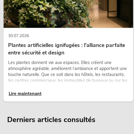
30.07.2026
Plantes artificielles ignifugées : l'alliance parfaite
entre sécurité et design
Les plantes donnent vie aux espaces. Elles créent une
atmosphère agréable, améliorent l’ambiance et apportent une
touche naturelle. Que ce soit dans les hôtels, les restaurants,
les centres commerciaux, les immeubles de bureaux ou sur les
stands d’exposition, une végétalisation de qualité fait depuis
longtemps partie intégrante des concepts d’aménagement
Lire maintenant
modernes.
Derniers articles consultés