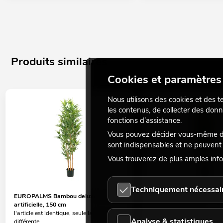
Produits similaires
Cookies et paramètres 
Nous utilisons des cookies et des t
les contenus, de collecter des donn
fonctions d’assistance.
Vous pouvez décider vous-même des
sont indispensables et ne peuvent 
Vous trouverez de plus amples info
Techniquement nécessai
EUROPALMS Bambou deluxe, plante
EUROPALMS Bambou delux
artificielle, 150 cm
artificielle, 180 cm
l'article est identique, seule la taille est
l'article est identique, seule l
Analyse & statistiques
différente
différente