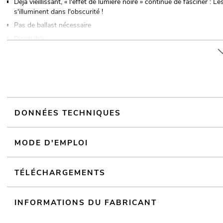
Déjà vieillissant, « l'effet de lumière noire » continue de fasciner : L
s'illuminent dans l'obscurité !
Pas de ballast nécessaire
Dimmable
Montage facile
DONNÉES TECHNIQUES
MODE D'EMPLOI
TÉLÉCHARGEMENTS
INFORMATIONS DU FABRICANT