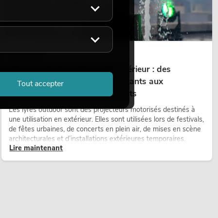
14.05.2026
Projecteurs à tête mobile d'extérieur : des
projecteurs à tête mobile résistants aux
Tout accepter
intempéries pour les événements
Les lyres outdoor sont des projecteurs motorisés destinés à
une utilisation en extérieur. Elles sont utilisées lors de festivals,
de fêtes urbaines, de concerts en plein air, de mises en scène
architecturales et d’installations extérieures temporaires.
Lire maintenant