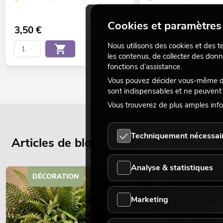
Cookies et paramètres 
3,50
€
15,90
€
Nous utilisons des cookies et des t
les contenus, de collecter des donn
fonctions d’assistance.
Vous pouvez décider vous-même des
sont indispensables et ne peuvent 
Vous trouverez de plus amples info
Techniquement nécessai
Articles de blog actuels
Analyse & statistiques
DÉCORATION
Marketing