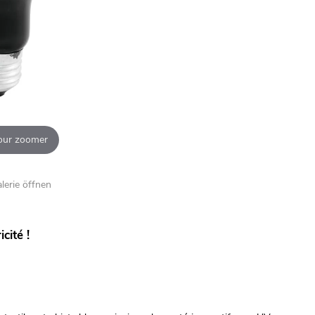
our zoomer
alerie öffnen
cité !