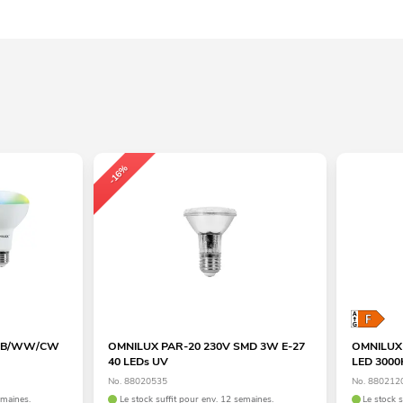
-16%
RGB/WW/CW
OMNILUX PAR-20 230V SMD 3W E-27
OMNILUX 
40 LEDs UV
LED 3000
No. 88020535
No. 880212
emaines.
Le stock suffit pour env. 12 semaines.
Le stock 