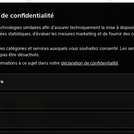
de confidentialité
5,80
€
3,90
€
6,90 €
echnologies similaires afin d’assurer techniquement la mise à disposi
ées statistiques, d’évaluer les mesures marketing et de fournir des
 catégories et services auxquels vous souhaitez consentir. Les se
pas être désactivés.
rmations à ce sujet dans notre
déclaration de confidentialité
.
re
ÉCLAIRAGE