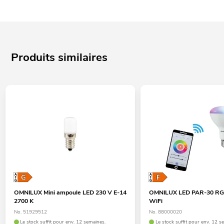
Produits similaires
OMNILUX Mini ampoule LED 230 V E-14
OMNILUX LED PAR-30 
2700 K
WiFi
No. 51929512
No. 88000020
Le stock suffit pour env. 12 semaines.
Le stock suffit pour env. 12 s