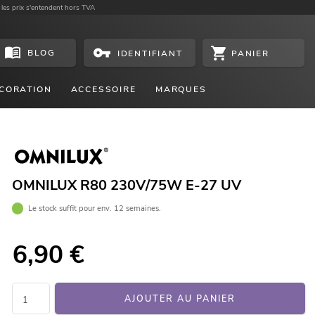
 les prix s'entendent hors TVA
BLOG
PANIER
IDENTIFIANT
CORATION
ACCESSOIRE
MARQUES
OMNILUX R80 230V/75W E-27 UV
Le stock suffit pour env. 12 semaines.
6,90
€
AJOUTER AU PANIER