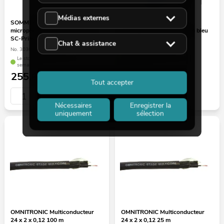
Médias externes
SOMMER CABLE Câble de
OMNITRONIC Câble de
microphone 2 x 0,50 100 m noir
microphone 2 x 0,22 100 m bleu
SC-Primus FRNC
Chat & assistance
No. 3030744D
No. 30300757
Le stock suffit pour env. 12
Le stock suffit pour env. 12
semaines.
semaines.
255,00
€
79,90
€
Tout accepter
Nécessaires
Enregistrer la
uniquement
sélection
OMNITRONIC Multiconducteur
OMNITRONIC Multiconducteur
24 x 2 x 0,12 100 m
24 x 2 x 0,12 25 m