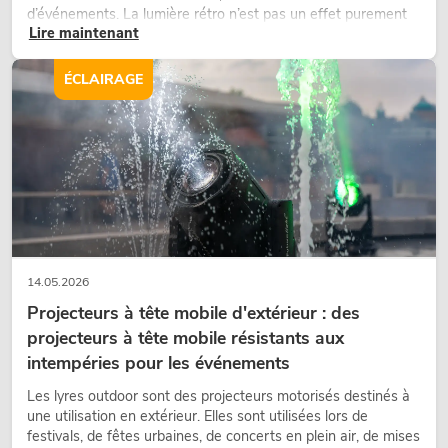
d’événements. La lumière rétro n’est pas un effet purement
Lire maintenant
nostalgique, mais un outil de conception utilisé de manière
ciblée : elle crée une atmosphère, donne du caractère aux
scènes et peut rendre les configurations LED techniques plus
ÉCLAIRAGE
émotionnelles.
14.05.2026
Projecteurs à tête mobile d'extérieur : des
projecteurs à tête mobile résistants aux
intempéries pour les événements
Les lyres outdoor sont des projecteurs motorisés destinés à
une utilisation en extérieur. Elles sont utilisées lors de
festivals, de fêtes urbaines, de concerts en plein air, de mises