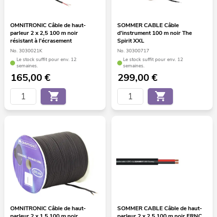
OMNITRONIC Câble de haut-
SOMMER CABLE Câble
parleur 2 x 2,5 100 m noir
d'instrument 100 m noir The
résistant à l'écrasement
Spirit XXL
No. 3030021K
No. 30300717
Le stock suffit pour env. 12
Le stock suffit pour env. 12
semaines.
semaines.
165,00
€
299,00
€
OMNITRONIC Câble de haut-
SOMMER CABLE Câble de haut-
parleur 2 x 1,5 100 m noir
parleur 2 x 2,5 100 m noir FRNC