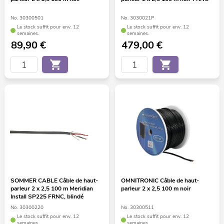
No. 30300501
No. 3030021P
Le stock suffit pour env. 12
Le stock suffit pour env. 12
semaines.
semaines.
89,90
€
479,00
€
SOMMER CABLE Câble de haut-
OMNITRONIC Câble de haut-
parleur 2 x 2,5 100 m Meridian
parleur 2 x 2,5 100 m noir
Install SP225 FRNC, blindé
No. 30300220
No. 30300511
Le stock suffit pour env. 12
Le stock suffit pour env. 12
semaines.
semaines.