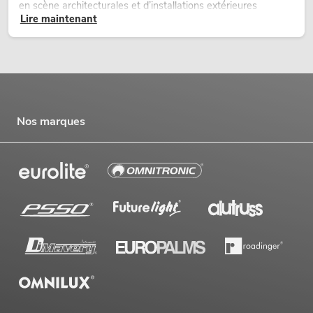
en scène architecturales et d’installations extérieures
Lire maintenant
temporaires.
Nos marques