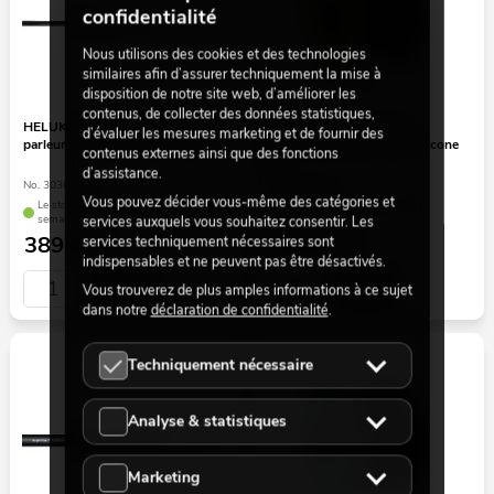
confidentialité
Nous utilisons des cookies et des technologies
similaires afin d’assurer techniquement la mise à
disposition de notre site web, d’améliorer les
contenus, de collecter des données statistiques,
HELUKABEL Câble de haut-
SOMMER CABLE Câble
d’évaluer les mesures marketing et de fournir des
parleur 2 x 4 100 m noir FRNC
d'instrument 100 m noir Tricone
contenus externes ainsi que des fonctions
XXL
d’assistance.
No. 30300452
No. 30300715
Vous pouvez décider vous-même des catégories et
Le stock suffit pour env. 12
Le stock suffit pour env. 12
services auxquels vous souhaitez consentir. Les
semaines.
semaines.
389,00
€
199,00
€
services techniquement nécessaires sont
indispensables et ne peuvent pas être désactivés.
Vous trouverez de plus amples informations à ce sujet
dans notre
déclaration de confidentialité
.
Techniquement nécessaire
Analyse & statistiques
Marketing