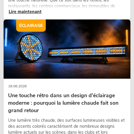
restaurants, les centres commerciaux, les immeubles de
Lire maintenant
bureaux ou sur les stands d’exposition, une végétalisation de
qualité fait depuis longtemps partie intégrante des concepts
d’aménagement modernes.
ÉCLAIRAGE
18.06.2026
Une touche rétro dans un design d'éclairage
moderne : pourquoi la lumière chaude fait son
grand retour
Une lumière très chaude, des surfaces lumineuses visibles et
des accents colorés caractérisent de nombreux designs
lumière actuels sur les scènes, dans les clubs et lors