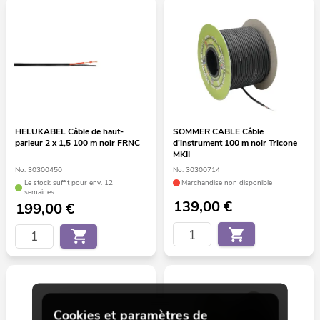
HELUKABEL Câble de haut-
SOMMER CABLE Câble
parleur 2 x 1,5 100 m noir FRNC
d'instrument 100 m noir Tricone
MKII
No. 30300450
No. 30300714
Le stock suffit pour env. 12
Marchandise non disponible
semaines.
139,00
€
199,00
€
Cookies et paramètres de