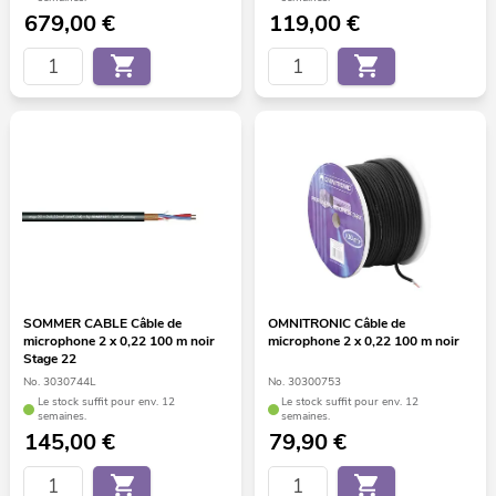
679,00
€
119,00
€
SOMMER CABLE Câble de
OMNITRONIC Câble de
microphone 2 x 0,22 100 m noir
microphone 2 x 0,22 100 m noir
Stage 22
No. 3030744L
No. 30300753
Le stock suffit pour env. 12
Le stock suffit pour env. 12
semaines.
semaines.
145,00
€
79,90
€