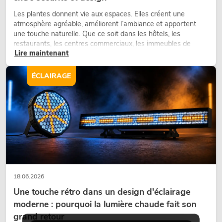
Les plantes donnent vie aux espaces. Elles créent une
atmosphère agréable, améliorent l’ambiance et apportent
une touche naturelle. Que ce soit dans les hôtels, les
restaurants, les centres commerciaux, les immeubles de
Lire maintenant
bureaux ou sur les stands d’exposition, une végétalisation de
qualité fait depuis longtemps partie intégrante des concepts
d’aménagement modernes.
ÉCLAIRAGE
18.06.2026
Une touche rétro dans un design d'éclairage
moderne : pourquoi la lumière chaude fait son
grand retour