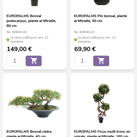
EUROPALMS Bonsaï
EUROPALMS Pin bonsaï, plante
podocarpus, plante artificielle,
artificielle, 50 cm
80 cm
No. 82600116
No. 82600110
Le stock suffit pour env. 12
Le stock suffit pour env. 12
semaines.
semaines.
149,00
€
69,90
€
EUROPALMS Bonsaï cèdre,
EUROPALMS Ficus multi tronc en
plante artificielle, 40 cm
spirale, plante artificielle, 160 cm