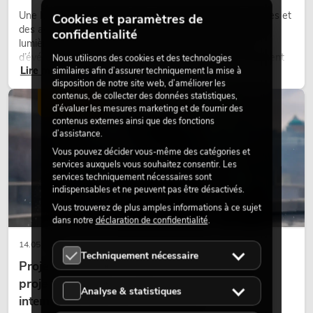
Une lumière très chaude, des surfaces lumineuses visibles et
Cookies et paramètres de
des accents colorés caractérisent de nombreux designs
confidentialité
lumière actuels sur les scènes, dans les clubs et lors
d’événements. La lumière rétro n’est pas un effet purement
Nous utilisons des cookies et des technologies
Lire maintenant
nostalgique, mais un outil de conception utilisé de manière
similaires afin d’assurer techniquement la mise à
disposition de notre site web, d’améliorer les
ciblée : elle crée une atmosphère, donne du caractère aux
contenus, de collecter des données statistiques,
scènes et peut rendre les configurations LED techniques plus
ÉCLAIRAGE
d’évaluer les mesures marketing et de fournir des
émotionnelles.
contenus externes ainsi que des fonctions
d’assistance.
Vous pouvez décider vous-même des catégories et
services auxquels vous souhaitez consentir. Les
services techniquement nécessaires sont
indispensables et ne peuvent pas être désactivés.
Vous trouverez de plus amples informations à ce sujet
dans notre
déclaration de confidentialité
.
14.05.2026
Techniquement nécessaire
Projecteurs à tête mobile d'extérieur : des
projecteurs à tête mobile résistants aux
Analyse & statistiques
intempéries pour les événements