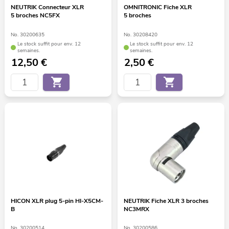
NEUTRIK Connecteur XLR
OMNITRONIC Fiche XLR
5 broches NC5FX
5 broches
No. 30200635
No. 30208420
Le stock suffit pour env. 12
Le stock suffit pour env. 12
semaines.
semaines.
12,50
€
2,50
€
HICON XLR plug 5-pin HI-X5CM-
NEUTRIK Fiche XLR 3 broches
B
NC3MRX
No. 30200514
No. 30200586