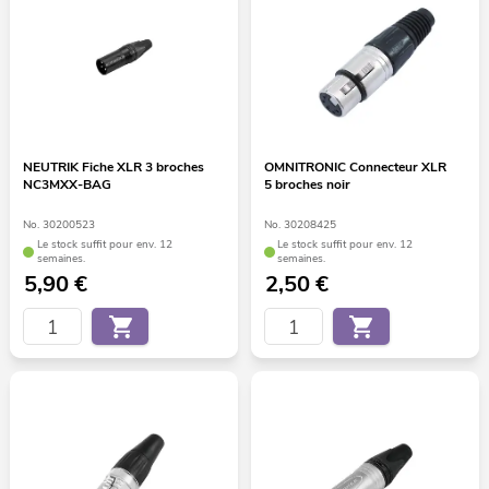
NEUTRIK Fiche XLR 3 broches
OMNITRONIC Connecteur XLR
NC3MXX-BAG
5 broches noir
No. 30200523
No. 30208425
Le stock suffit pour env. 12
Le stock suffit pour env. 12
semaines.
semaines.
5,90
€
2,50
€