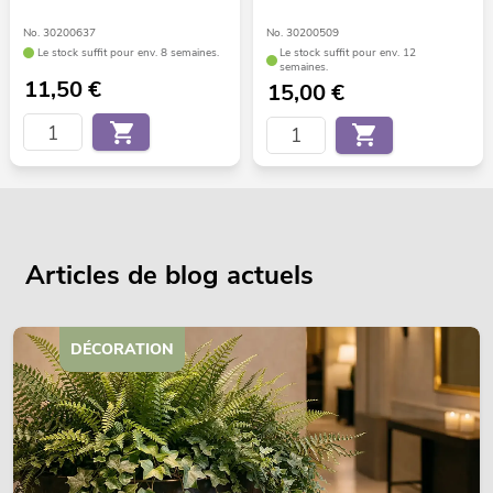
No. 30200637
No. 30200509
Le stock suffit pour env. 8 semaines.
Le stock suffit pour env. 12
semaines.
11,50
€
15,00
€
Articles de blog actuels
DÉCORATION