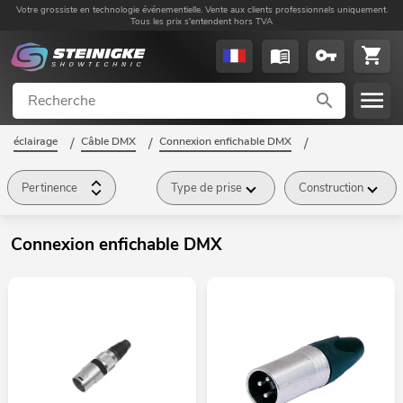
Votre grossiste en technologie événementielle. Vente aux clients professionnels uniquement.
Tous les prix s'entendent hors TVA
éclairage
/
Câble DMX
/
Connexion enfichable DMX
/
Pertinence
Type de prise
Construction
Connexion enfichable DMX