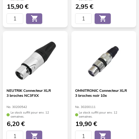
15,90
€
2,95
€
NEUTRIK Connecteur XLR
OMNITRONIC Connecteur XLR
3 broches NC3FXX
3 broches noir 10x
No. 30200542
No. 30200111
Le stock suffit pour env. 12
Le stock suffit pour env. 12
semaines.
semaines.
6,20
€
19,90
€