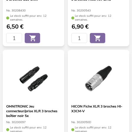
No. 30208430
No. 30200543
Le stock suffit pour env. 12
Le stock suffit pour env. 12
semaines.
semaines.
6,50
€
6,90
€
OMNITRONIC Jeu
HICON Fiche XLR 3 broches HI-
connecteur/prise XLR 3 broches
X3CM-V
boîtier noir 5x
No. 30200097
No. 3020050D
Le stock suffit pour env. 12
Le stock suffit pour env. 12
semaines.
semaines.