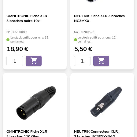
OMNITRONIC Fiche XLR
NEUTRIK Fiche XLR 3 broches
3 broches noire 10x
NC3MXX
No. 30200089
No. 30200522
Le stock suffit pour env. 12
Le stock suffit pour env. 12
semaines.
semaines.
18,90
€
5,50
€
OMNITRONIC Fiche XLR
NEUTRIK Connecteur XLR
3 broches 110 Ohm
3 broches NC3FXX-BAG