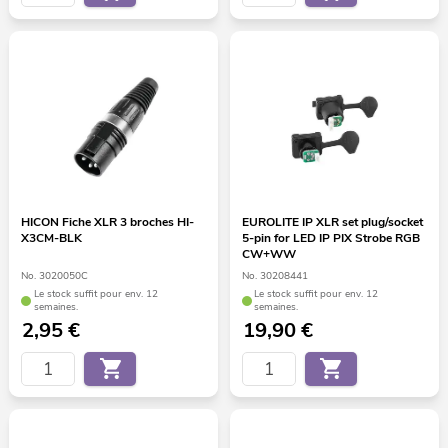
HICON Fiche XLR 3 broches HI-
EUROLITE IP XLR set plug/socket
X3CM-BLK
5-pin for LED IP PIX Strobe RGB
CW+WW
No. 3020050C
No. 30208441
Le stock suffit pour env. 12
Le stock suffit pour env. 12
semaines.
semaines.
2,95
€
19,90
€