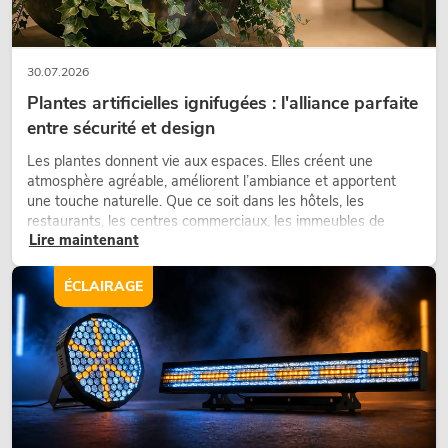
30.07.2026
Plantes artificielles ignifugées : l'alliance parfaite
entre sécurité et design
Les plantes donnent vie aux espaces. Elles créent une
atmosphère agréable, améliorent l’ambiance et apportent
une touche naturelle. Que ce soit dans les hôtels, les
restaurants, les centres commerciaux, les immeubles de
Lire maintenant
bureaux ou sur les stands d’exposition, une végétalisation de
qualité fait depuis longtemps partie intégrante des concepts
d’aménagement modernes.
ÉCLAIRAGE