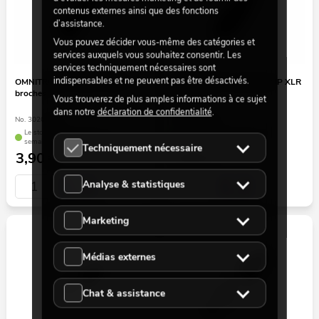
contenus externes ainsi que des fonctions
d’assistance.
Vous pouvez décider vous-même des catégories et
services auxquels vous souhaitez consentir. Les
services techniquement nécessaires sont
indispensables et ne peuvent pas être désactivés.
OMNITRONIC Fiche IP XLR 3
OMNITRONIC Connecteur IP XLR
broches
3 broches
Vous trouverez de plus amples informations à ce sujet
dans notre
déclaration de confidentialité
.
No. 30208435
No. 30208436
Le stock suffit pour env. 12
Le stock suffit pour env. 12
semaines.
semaines.
Techniquement nécessaire
3,90
€
3,90
€
Analyse & statistiques
Marketing
Médias externes
Chat & assistance