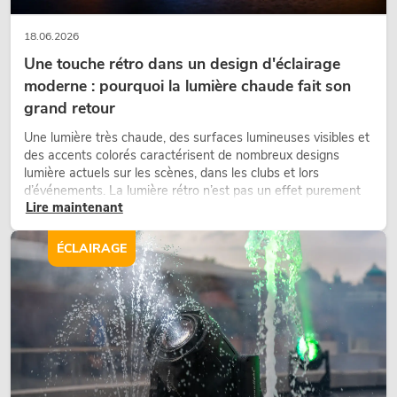
18.06.2026
Une touche rétro dans un design d'éclairage
moderne : pourquoi la lumière chaude fait son
grand retour
Une lumière très chaude, des surfaces lumineuses visibles et
des accents colorés caractérisent de nombreux designs
lumière actuels sur les scènes, dans les clubs et lors
d’événements. La lumière rétro n’est pas un effet purement
Lire maintenant
nostalgique, mais un outil de conception utilisé de manière
ciblée : elle crée une atmosphère, donne du caractère aux
scènes et peut rendre les configurations LED techniques plus
ÉCLAIRAGE
émotionnelles.