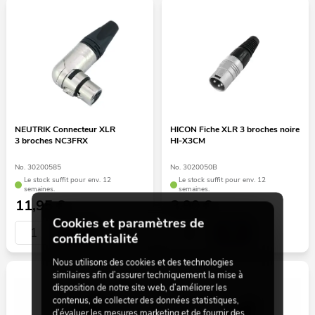
NEUTRIK Connecteur XLR
HICON Fiche XLR 3 broches noire
3 broches NC3FRX
HI-X3CM
No. 30200585
No. 3020050B
Le stock suffit pour env. 12
Le stock suffit pour env. 12
semaines.
semaines.
11,95
€
3,90
€
Cookies et paramètres de
confidentialité
Nous utilisons des cookies et des technologies
similaires afin d’assurer techniquement la mise à
disposition de notre site web, d’améliorer les
contenus, de collecter des données statistiques,
d’évaluer les mesures marketing et de fournir des