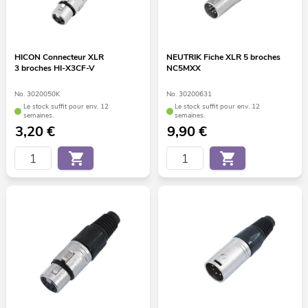
HICON Connecteur XLR
NEUTRIK Fiche XLR 5 broches
3 broches HI-X3CF-V
NC5MXX
No. 3020050K
No. 30200631
Le stock suffit pour env. 12
Le stock suffit pour env. 12
semaines.
semaines.
3,20
€
9,90
€