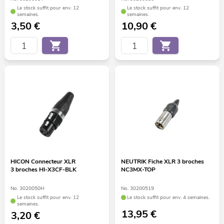
Le stock suffit pour env. 12
Le stock suffit pour env. 12
semaines.
semaines.
3,50
€
10,90
€
HICON Connecteur XLR
NEUTRIK Fiche XLR 3 broches
3 broches HI-X3CF-BLK
NC3MX-TOP
No. 3020050H
No. 30200519
Le stock suffit pour env. 12
Le stock suffit pour env. 4 semaines.
semaines.
13,95
€
3,20
€