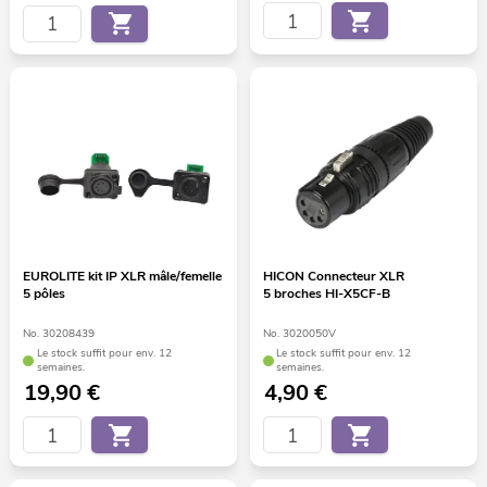
EUROLITE kit IP XLR mâle/femelle
HICON Connecteur XLR
5 pôles
5 broches HI-X5CF-B
No. 30208439
No. 3020050V
Le stock suffit pour env. 12
Le stock suffit pour env. 12
semaines.
semaines.
19,90
€
4,90
€