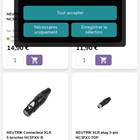
Tout accepter
NEUTRIK XLR plug 3-pin
NEUTRIK Connecteur XLR
NC3MX1-TOP
5 broches NC5FXX
Nécessaires
Enregistrer la
No. 30200508
No. 30200636
uniquement
sélection
Le stock suffit pour env. 12
Le stock suffit pour env. 12
semaines.
semaines.
14,90
€
11,90
€
NEUTRIK Connecteur XLR
NEUTRIK XLR plug 3-pin
5 broches NC5FXX-B
NC3FX1-TOP