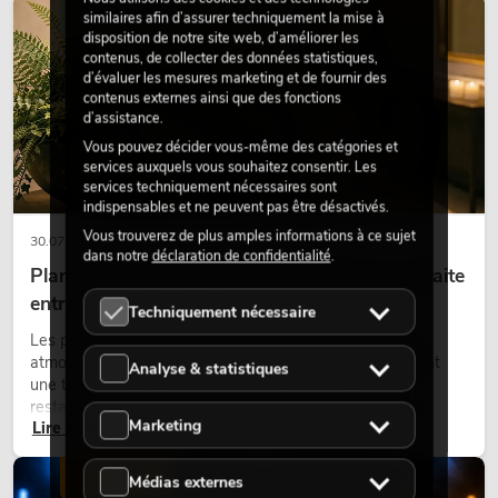
DÉCORATION
similaires afin d’assurer techniquement la mise à
disposition de notre site web, d’améliorer les
contenus, de collecter des données statistiques,
d’évaluer les mesures marketing et de fournir des
contenus externes ainsi que des fonctions
d’assistance.
Vous pouvez décider vous-même des catégories et
services auxquels vous souhaitez consentir. Les
services techniquement nécessaires sont
indispensables et ne peuvent pas être désactivés.
Vous trouverez de plus amples informations à ce sujet
30.07.2026
dans notre
déclaration de confidentialité
.
Plantes artificielles ignifugées : l'alliance parfaite
entre sécurité et design
Techniquement nécessaire
Les plantes donnent vie aux espaces. Elles créent une
atmosphère agréable, améliorent l’ambiance et apportent
Analyse & statistiques
une touche naturelle. Que ce soit dans les hôtels, les
restaurants, les centres commerciaux, les immeubles de
Marketing
Lire maintenant
bureaux ou sur les stands d’exposition, une végétalisation de
qualité fait depuis longtemps partie intégrante des concepts
d’aménagement modernes.
ÉCLAIRAGE
Médias externes