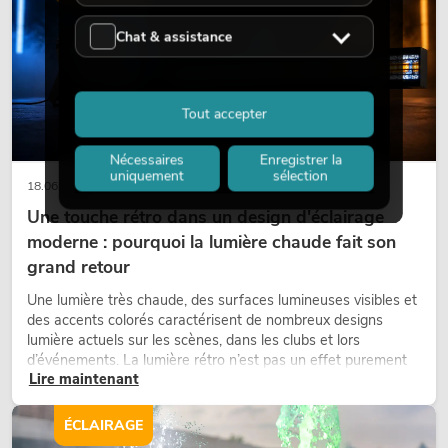
Chat & assistance
Tout accepter
Nécessaires
Enregistrer la
uniquement
sélection
18.06.2026
Une touche rétro dans un design d'éclairage
moderne : pourquoi la lumière chaude fait son
grand retour
Une lumière très chaude, des surfaces lumineuses visibles et
des accents colorés caractérisent de nombreux designs
lumière actuels sur les scènes, dans les clubs et lors
d’événements. La lumière rétro n’est pas un effet purement
Lire maintenant
nostalgique, mais un outil de conception utilisé de manière
ciblée : elle crée une atmosphère, donne du caractère aux
scènes et peut rendre les configurations LED techniques plus
ÉCLAIRAGE
émotionnelles.