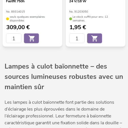
Fastfit 750h
24 V/18 W
No. 89314015
No. 91203050
seuls quelques exemplaires
Le stock suffit pour env. 12
disponibles
semaines.
309,00
€
1,95
€
Lampes à culot baïonnette – des
sources lumineuses robustes avec un
maintien sûr
Les lampes à culot baïonnette font partie des solutions
d’éclairage les plus éprouvées dans le domaine de
l’éclairage professionnel. Leur fermeture à baïonnette
caractéristique garantit une fixation solide dans la douille –