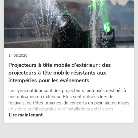
14.05.2026
Projecteurs à tête mobile d'extérieur : des
projecteurs à tête mobile résistants aux
intempéries pour les événements
Les lyres outdoor sont des projecteurs motorisés destinés à
une utilisation en extérieur. Elles sont utilisées lors de
festivals, de fêtes urbaines, de concerts en plein air, de mises
en scène architecturales et d’installations extérieures
Lire maintenant
temporaires.