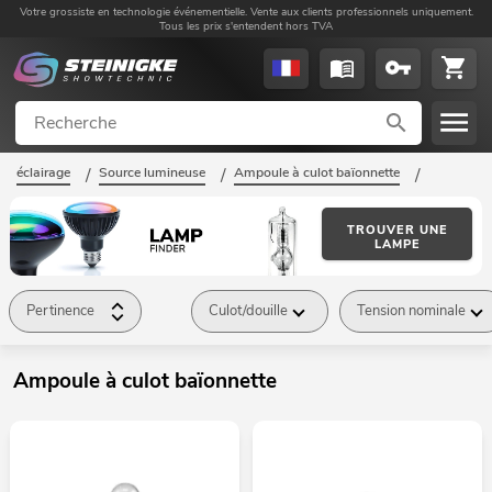
Votre grossiste en technologie événementielle. Vente aux clients professionnels uniquement.
Tous les prix s'entendent hors TVA
éclairage
/
Source lumineuse
/
Ampoule à culot baïonnette
/
TROUVER UNE
LAMPE
Pertinence
Culot/douille
Tension nominale
Ampoule à culot baïonnette