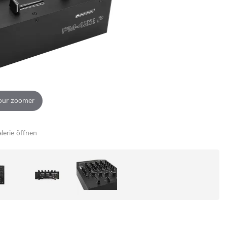
our zoomer
alerie öffnen