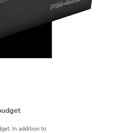
P
 budget
et. In addition to