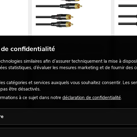
de confidentialité
x 2 terre
SOMMER CABLE Câble RCA 2 x 2 3 m
OMNITRON
noir Hicon
de nombreu
de nombreuses versions sont disponibles
No. 302093
echnologies similaires afin d’assurer techniquement la mise à disposi
No. 30307394
emaines.
Le stock 
ées statistiques, d’évaluer les mesures marketing et de fournir des
Le stock suffit pour env. 12 semaines.
 catégories et services auxquels vous souhaitez consentir. Les se
54,90
€
3,50
€
pas être désactivés.
rmations à ce sujet dans notre
déclaration de confidentialité
.
re