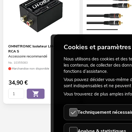
Cookies et paramètres 
OMNITRONIC Isolateur LH-083 stéréo
OMNITRONIC Câble RCA 2 
RCA S
1,5 m
Accessoire recommandé
No. 3020940N
Nous utilisons des cookies et des t
No. 10355083
Le stock suffit pour env. 12 s
les contenus, de collecter des donn
Marchandise non disponible
fonctions d’assistance.
Vous pouvez décider vous-même des
34,90
€
6,90
€
sont indispensables et ne peuvent 
Vous trouverez de plus amples info
Techniquement nécessai
Analyse & statistiques