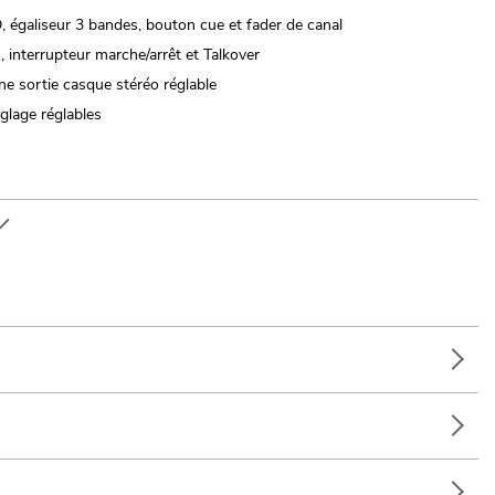
, égaliseur 3 bandes, bouton cue et fader de canal
 interrupteur marche/arrêt et Talkover
ne sortie casque stéréo réglable
églage réglables
es; DJ itinérants / artistes solos; usage portable