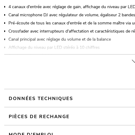
4 canaux d'entrée avec réglage de gain, affichage du niveau par LED
Canal microphone DJ avec régulateur de volume, égaliseur 2 bandes,
Pré-écoute de tous les canaux d'entrée et de la somme maître via u
Crossfader avec interrupteurs d'affectation et caractéristiques de r
Canal principal avec réglage du volume et de la balance
Affichage du niveau par LED stéréo à 10 chiffres
Sortie moniteur réglable
8 entrées ligne et 2 entrées phono via des prises RCA
Sorties XLR symétriques et prises RCA
Sortie d'enregistrement, indépendante du master
Boîtier du pupitre
Pour des domaines d'application tels que: Cave aménagée pour les fêt
DONNÉES TECHNIQUES
lecteur audio
PIÈCES DE RECHANGE
Commandé via Bluetooth
MODE D'EMPLOI