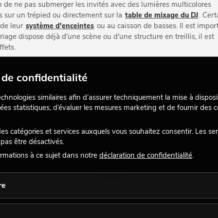
fin de ne pas submerger les invités avec des lumières multicolores
s sur un trépied ou directement sur la
table de mixage du DJ
. Cert
 de leur
système d'enceintes
ou au caisson de basses. Il est impor
 mariage dispose déjà d'une scène ou d'une structure en treillis, il est
fets.
age d'effet : la couleur de la lumière a une influence déterminante
de confidentialité
e atmosphère confortable, les couleurs froides comme le bleu ou l
ments rouges ou roses peuvent apporter une touche romantique ou
echnologies similaires afin d’assurer techniquement la mise à disposi
 pouvez également contribuer à façonner l'ambiance générale tout 
ées statistiques, d’évaluer les mesures marketing et de fournir des
 catégories et services auxquels vous souhaitez consentir. Les se
pas être désactivés.
rmations à ce sujet dans notre
déclaration de confidentialité
.
y compris les lumières et les
trépieds
correspondants, sur le lieu
re
l est souvent nécessaire d'installer des trépieds et de tirer des câbl
une attention particulière aux risques de trébuchement. Les pieds d
n.