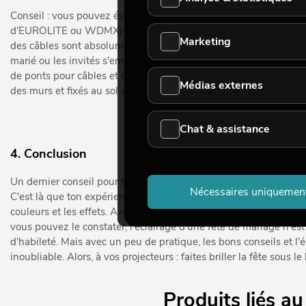
Conseil : vous pouvez éviter les câbles en commandant votre é
d'EUROLITE ou WDMX) ou via une application et en utilisant des 
Marketing
des câbles sont absolument nécessaires, utilisez des
ponts de c
marié ou les invités s'emmêlent dans les câbles au cours de la so
de ponts pour câbles et que vous devez poser des câbles sur de 
Médias externes
des murs et fixés au sol à l'aide d'un ruban adhésif approprié.
Chat & assistance
4. Conclusion
Un dernier conseil pour tous les DJ de mariage : chaque lieu est 
Nécessaires uniquemen
C'est là que ton expérience et ta créativité entrent en jeu. Es
couleurs et les effets. Avec le bon sens de la lumière et de l'
vous pouvez le constater, l'éclairage d'une fête de mariage n'e
d'habileté. Mais avec un peu de pratique, les bons conseils et
inoubliable. Alors, à vos projecteurs : faites briller la fête sous le
Produits liés a