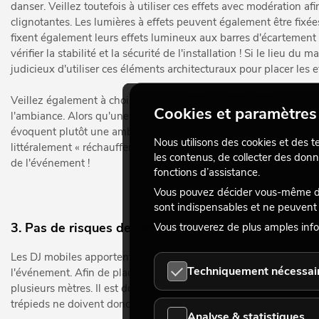
danser. Veillez toutefois à utiliser ces effets avec modération a
clignotantes. Les lumières à effets peuvent également être fixée
fixent également leurs effets lumineux aux barres d'écartement
vérifier la stabilité et la sécurité de l'installation ! Si le lieu du
judicieux d'utiliser ces éléments architecturaux pour placer les ef
Veillez également à choisir les bonnes couleurs pour votre éclair
Cookies et paramètres 
l'ambiance. Alors qu'une lumière chaude et douce crée plutôt un
évoquent plutôt une ambiance excitante et énergique. Les élé
Nous utilisons des cookies et des t
littéralement « réchauffer » l'ambiance. De cette manière, vous
les contenus, de collecter des donn
de l'événement !
fonctions d’assistance.
Vous pouvez décider vous-même des
sont indispensables et ne peuvent 
3. Pas de risques de trébucher
Vous trouverez de plus amples info
Les DJ mobiles apportent généralement leur propre équipement, 
Techniquement nécessai
l'événement. Afin de placer correctement les spots et les effets, i
plusieurs mètres. Il est donc d'autant plus important de prêter 
trépieds ne doivent donc pas empiéter sur les voies de circulatio
Analyse & statistiques