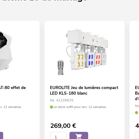
-80 effet de
EUROLITE Jeu de lumières compact
E
LED KLS-180 blanc
Ba
d
No. 42109635
No
nv. 12 semaines.
Le stock suffit pour env. 12 semaines.
269,00
€
4