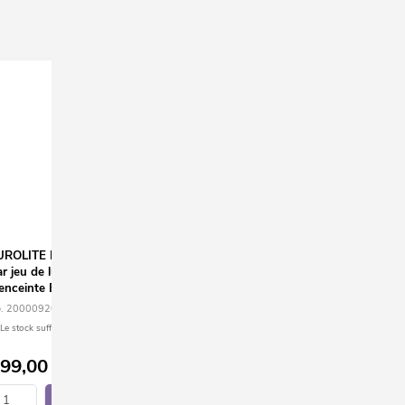
UROLITE Ensemble LED KLS Laser
EUROLITE LED Party Tube IR
r jeu de lumières FX blanc + pied
No. 52500215
'enceinte BPS-2 blanc
Le stock suffit pour env. 12 semaines.
. 20000920
Le stock suffit pour env. 12 semaines.
99,00
€
44,90
€