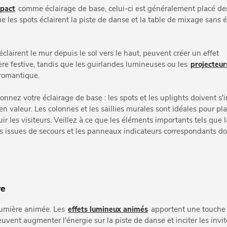
mpact
comme éclairage de base, celui-ci est généralement placé der
e les spots éclairent la piste de danse et la table de mixage sans é
 éclairent le mur depuis le sol vers le haut, peuvent créer un effet
ère festive, tandis que les guirlandes lumineuses ou les
projecteur
romantique.
nez votre éclairage de base : les spots et les uplights doivent s'i
valeur. Les colonnes et les saillies murales sont idéales pour pl
uir les visiteurs. Veillez à ce que les éléments importants tels que l
 Les issues de secours et les panneaux indicateurs correspondants d
ve
a lumière animée. Les
effets lumineux animés
apportent une touche 
euvent augmenter l'énergie sur la piste de danse et inciter les invit