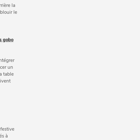
rière la
blouir le
s gobo
ntégrer
acer un
a table
oivent
festive
és à