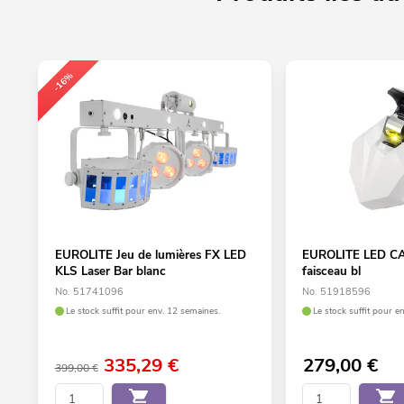
-16%
EUROLITE Jeu de lumières FX LED
EUROLITE LED CAT
KLS Laser Bar blanc
faisceau bl
No. 51741096
No. 51918596
Le stock suffit pour env. 12 semaines.
Le stock suffit pour e
335,29
€
279,00
€
399,00 €