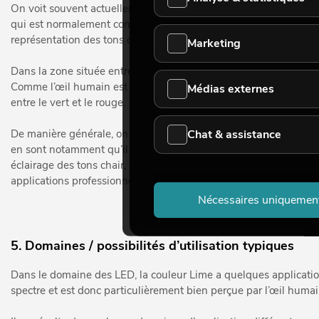
On voit souvent actuellement des systèmes dans lesquels il est 
qui est normalement conçu pour la zone à large bande, de s’éten
représentation des tons orange et jaune.
Marketing
Dans la zone située entre le bleu et le vert, le cyan constitue le
Comme l’œil humain est particulièrement sensible dans la zone p
Médias externes
entre le vert et le rouge.
Chat & assistance
De manière générale, on peut dire que le Lime est désormais de 
en sont notamment qu’il rend l’espace colorimétrique plus explo
éclairage des tons chair, des couleurs pastel plus fines ainsi qu’u
applications professionnelles.
Nécessaires uniquemen
5. Domaines / possibilités d’utilisation typiques
Dans le domaine des LED, la couleur Lime a quelques applications 
spectre et est donc particulièrement bien perçue par l’œil humai