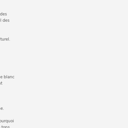
 des
l des
turel.
de blanc
nt
«
e.
pourquoi
 tons