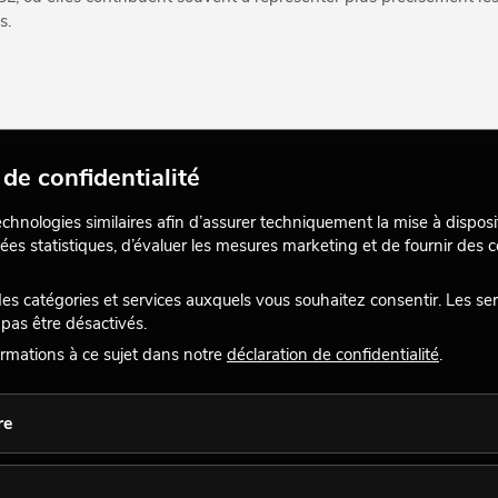
s.
ert, mais couvre cette zone de manière nettement plus étroite. L’amb
de confidentialité
oit également à l’aide d’un luminophore.
echnologies similaires afin d’assurer techniquement la mise à disposi
e plus étroit qu’avec le Lime. Cela rend l’ambre excellent pour les 
ées statistiques, d’évaluer les mesures marketing et de fournir des
lumière blanche, limites qui sont également perçues par l’œil huma
 catégories et services auxquels vous souhaitez consentir. Les se
e et sont judicieuses dans de nombreux systèmes. Les canaux Lime
pas être désactivés.
uleurs et peuvent aider à produire une lumière blanche plus flexi
rmations à ce sujet dans notre
déclaration de confidentialité
.
es autres couleurs de LED, il les complète de manière pertinente.
re