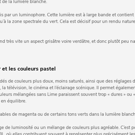
et de la lumière blanche.
s par un luminophore. Cette lumière est à large bande et contient
 la zone spectrale du vert. Cela est décisif pour un rendu nature
 très vite un aspect grisâtre voire verdâtre, et donc plutôt peu na
 et les couleurs pastel
dés de couleurs plus doux, moins saturés, ainsi que des réglages 
, la télévision, le cinéma et l’éclairage scénique. Il permet égaleme
 couleurs mélangées sans Lime paraissent souvent trop « dures » ou 
 en équilibre.
rables de magenta ou de certains tons verts dans la lumière blanch
ge de luminosité ou un mélange de couleurs plus agréable. C’est 
où elles contribuent souvent à représenter plus précisément les