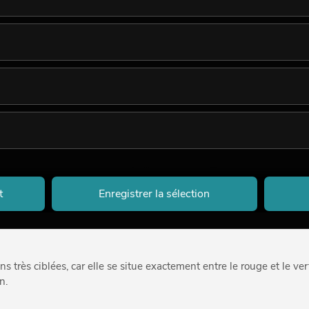
combiné soit avec du cyan, soit avec de l’ambre. L’ambre permet a
dre de manière ciblée à la zone à bande étroite. Cela optimise la
 pendant spectral du Lime. Lui aussi est produit à l’aide d’un lumin
roche du vert, le cyan joue un rôle moindre que le Lime dans la t
plus en plus souvent intégré dans les projecteurs modernes. Les r
itable et qu’il assure un meilleur mélange de lumière blanche, un 
ne forte luminosité et des possibilités d’utilisation flexibles dans l
t
Enregistrer la sélection
très ciblées, car elle se situe exactement entre le rouge et le ver
n.