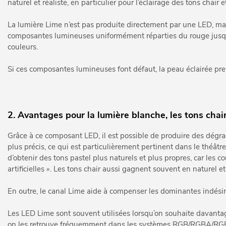
naturel et réaliste, en particulier pour l’éclairage des tons chair 
La lumière Lime n’est pas produite directement par une LED, mai
composantes lumineuses uniformément réparties du rouge jusqu’à
couleurs.
Si ces composantes lumineuses font défaut, la peau éclairée prend
2. Avantages pour la lumière blanche, les tons chair
Grâce à ce composant LED, il est possible de produire des dégra
plus précis, ce qui est particulièrement pertinent dans le théâtre
d’obtenir des tons pastel plus naturels et plus propres, car les
artificielles ». Les tons chair aussi gagnent souvent en naturel et
En outre, le canal Lime aide à compenser les dominantes indési
Les LED Lime sont souvent utilisées lorsqu’on souhaite davanta
on les retrouve fréquemment dans les systèmes RGB/RGBA/RGBL, 