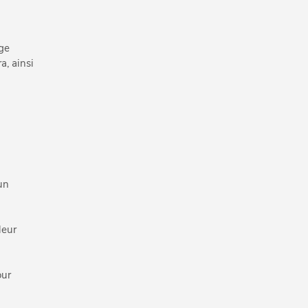
age
a, ainsi
 un
leur
our