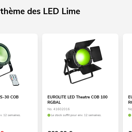
e thème des LED Lime
LS-30 COB
EUROLITE LED Theatre COB 100
E
RGBAL
R
No. 41602016
No
nv. 12 semaines.
Le stock suffit pour env. 12 semaines.