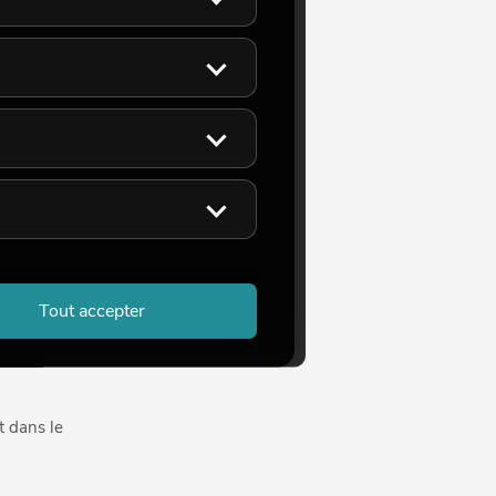
u Lime,
ophore.
ransition
aisons
meilleur
es
Tout accepter
t dans le