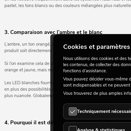
pastel, les tons blancs ou des couleurs mélangées plus naturelle
3. Comparaison avec l’ambre et le blanc
L’ambre, un ton orangé, se situe lui aussi entre le rouge et le v
Cookies et paramètres 
produit soit directement sous forme de LED monochromatique, s
Nous utilisons des cookies et des t
Si l’on examine cela de plus près, on constate que le spectre rest
les contenus, de collecter des donn
orange et jaune, mais montre ses limites dans la production de 
fonctions d’assistance.
Vous pouvez décider vous-même des
Les LED blanches fournissent directement de la lumière blanch
sont indispensables et ne peuvent 
en plus des possibilités supplémentaires dans le mélange des co
Vous trouverez de plus amples info
plus nuancée. Globalement, le Lime ne remplace pas totalement l
Techniquement nécessai
4. Pourquoi il est désormais si souvent utilisé
Analyse & statistiques