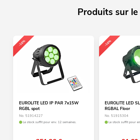
Produits sur l
-16%
-16%
EUROLITE LED IP PAR 7x15W
EUROLITE LED S
RGBL spot
RGBAL Floor
No. 51914227
No. 51915304
Le stock suffit pour env. 12 semaines.
Le stock suffit pour e