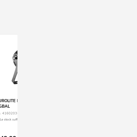
UROLITE LED Theatre COB 200
EUROLITE LED THA-230F The
GBAL
Spot
. 41602036
No. 41602170
Le stock suffit pour env. 12 semaines.
seuls quelques exemplaires disponible