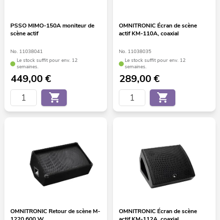
PSSO MIMO-150A moniteur de
OMNITRONIC Écran de scène
scène actif
actif KM-110A, coaxial
No. 11038041
No. 11038035
Le stock suffit pour env. 12
Le stock suffit pour env. 12
semaines.
semaines.
449,00
€
289,00
€
OMNITRONIC Retour de scène M-
OMNITRONIC Écran de scène
1220 600 W
actif KM-112A, coaxial