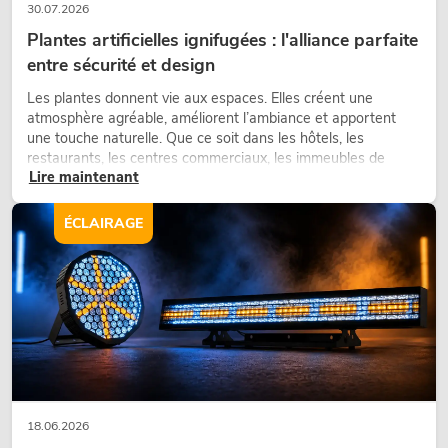
30.07.2026
Plantes artificielles ignifugées : l'alliance parfaite
entre sécurité et design
Les plantes donnent vie aux espaces. Elles créent une
atmosphère agréable, améliorent l’ambiance et apportent
une touche naturelle. Que ce soit dans les hôtels, les
restaurants, les centres commerciaux, les immeubles de
Lire maintenant
bureaux ou sur les stands d’exposition, une végétalisation de
qualité fait depuis longtemps partie intégrante des concepts
d’aménagement modernes.
ÉCLAIRAGE
18.06.2026