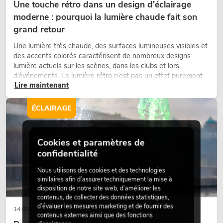
Une touche rétro dans un design d'éclairage
moderne : pourquoi la lumière chaude fait son
grand retour
Une lumière très chaude, des surfaces lumineuses visibles et
des accents colorés caractérisent de nombreux designs
lumière actuels sur les scènes, dans les clubs et lors
d’événements. La lumière rétro n’est pas un effet purement
Lire maintenant
nostalgique, mais un outil de conception utilisé de manière
ciblée : elle crée une atmosphère, donne du caractère aux
scènes et peut rendre les configurations LED techniques plus
ÉCLAIRAGE
émotionnelles.
Cookies et paramètres de
confidentialité
Nous utilisons des cookies et des technologies
similaires afin d’assurer techniquement la mise à
disposition de notre site web, d’améliorer les
contenus, de collecter des données statistiques,
d’évaluer les mesures marketing et de fournir des
14.05.2026
contenus externes ainsi que des fonctions