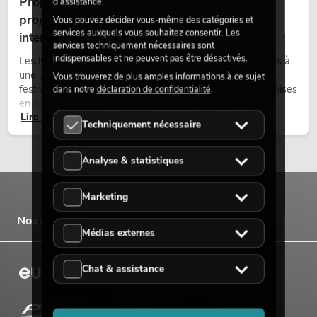
Projecteurs à tête mobile d'extérieur : des
d’assistance.
projecteurs à tête mobile résistants aux
Vous pouvez décider vous-même des catégories et
services auxquels vous souhaitez consentir. Les
intempéries pour les événements
services techniquement nécessaires sont
indispensables et ne peuvent pas être désactivés.
Les lyres outdoor sont des projecteurs motorisés destinés à
une utilisation en extérieur. Elles sont utilisées lors de
Vous trouverez de plus amples informations à ce sujet
festivals, de fêtes urbaines, de concerts en plein air, de mises
dans notre
déclaration de confidentialité
.
en scène architecturales et d’installations extérieures
Lire maintenant
temporaires.
Techniquement nécessaire
Analyse & statistiques
Marketing
Nos marques
Médias externes
Chat & assistance