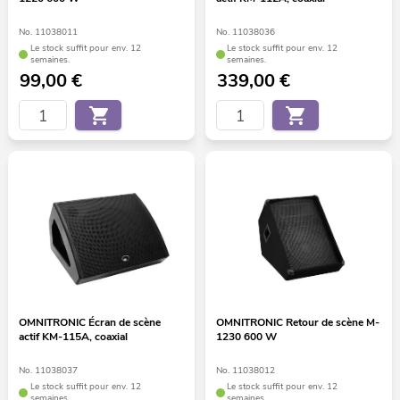
No. 11038011
No. 11038036
Le stock suffit pour env. 12
Le stock suffit pour env. 12
semaines.
semaines.
99,00
€
339,00
€
OMNITRONIC Écran de scène
OMNITRONIC Retour de scène M-
actif KM-115A, coaxial
1230 600 W
No. 11038037
No. 11038012
Le stock suffit pour env. 12
Le stock suffit pour env. 12
semaines.
semaines.