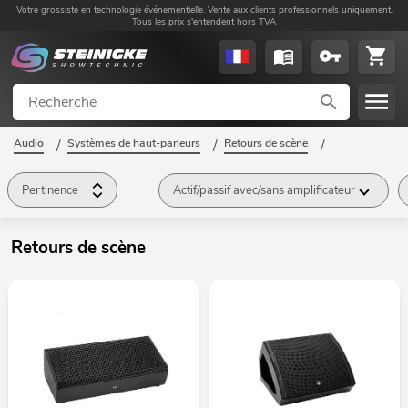
Votre grossiste en technologie événementielle. Vente aux clients professionnels uniquement.
Tous les prix s'entendent hors TVA
Audio
/
Systèmes de haut-parleurs
/
Retours de scène
/
Pertinence
Actif/passif avec/sans amplificateur
Retours de scène