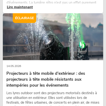
d’événements. La lumière rétro n’est pas un effet purement
Lire maintenant
nostalgique, mais un outil de conception utilisé de manière
ciblée : elle crée une atmosphère, donne du caractère aux
scènes et peut rendre les configurations LED techniques plus
ÉCLAIRAGE
émotionnelles.
14.05.2026
Projecteurs à tête mobile d'extérieur : des
projecteurs à tête mobile résistants aux
intempéries pour les événements
Les lyres outdoor sont des projecteurs motorisés destinés à
une utilisation en extérieur. Elles sont utilisées lors de
festivals, de fêtes urbaines, de concerts en plein air, de mises