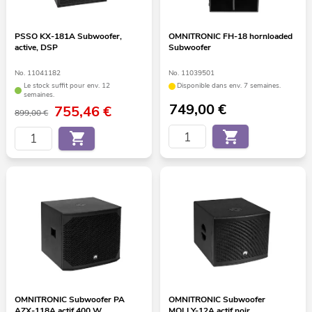
PSSO KX-181A Subwoofer,
OMNITRONIC FH-18 hornloaded
active, DSP
Subwoofer
No. 11041182
No. 11039501
Le stock suffit pour env. 12
Disponible dans env. 7 semaines.
semaines.
749,00
€
755,46
€
899,00 €
OMNITRONIC Subwoofer PA
OMNITRONIC Subwoofer
AZX-118A actif 400 W
MOLLY-12A actif noir