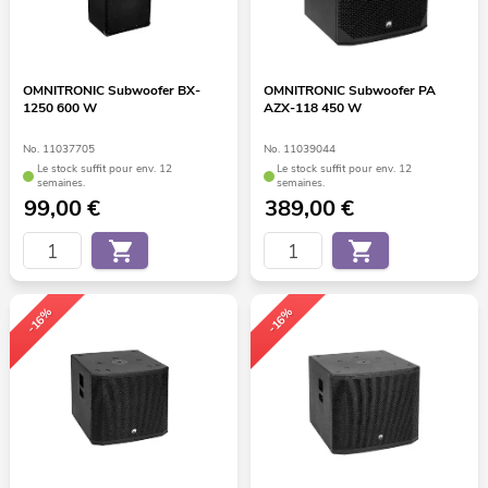
OMNITRONIC Subwoofer BX-
OMNITRONIC Subwoofer PA
1250 600 W
AZX-118 450 W
No. 11037705
No. 11039044
Le stock suffit pour env. 12
Le stock suffit pour env. 12
semaines.
semaines.
99,00
€
389,00
€
-16%
-16%