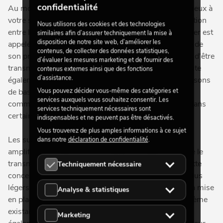
confidentialité
Au moment de choisir quel subwoofer s'intègre le mieux à
votre système audio, il est essentiel de faire la distinction
Nous utilisons des cookies et des technologies
entre les catégories « actif » et « passif ». Un subwoofer est
similaires afin d’assurer techniquement la mise à
disposition de notre site web, d’améliorer les
appelé « caisson de basses actif » lorsqu'il est équipé de
contenus, de collecter des données statistiques,
son propre amplificateur. Le signal est amplifié avant d'être
d’évaluer les mesures marketing et de fournir des
transmis au haut-parleur. Un subwoofer actif nécessite
contenus externes ainsi que des fonctions
d’assistance.
également sa propre alimentation électrique. Les caissons
Vous pouvez décider vous-même des catégories et
de basses actifs peuvent également disposer de
services auxquels vous souhaitez consentir. Les
commandes de volume, de commandes croisées et dans
services techniquement nécessaires sont
certains cas d'un égaliseur.
indispensables et ne peuvent pas être désactivés.
Vous trouverez de plus amples informations à ce sujet
Les subwoofers passifs nécessitent quant à eux un
dans notre
déclaration de confidentialité
.
amplificateur externe pour amplifier le signal avant de le
transmettre au haut-parleur au moyen d'un câble. Cette
Techniquement nécessaire
conception rend également les subwoofers passifs plus
légers et plus compacts que les subwoofers actifs. La mise
Analyse & statistiques
en place et l'intégration d'un subwoofer dans un système
existant est un peu plus compliquée, mais elle offre
Marketing