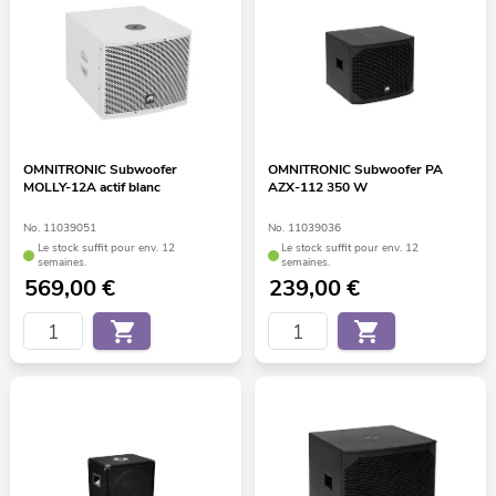
OMNITRONIC Subwoofer
OMNITRONIC Subwoofer PA
MOLLY-12A actif blanc
AZX-112 350 W
No. 11039051
No. 11039036
Le stock suffit pour env. 12
Le stock suffit pour env. 12
semaines.
semaines.
569,00
€
239,00
€