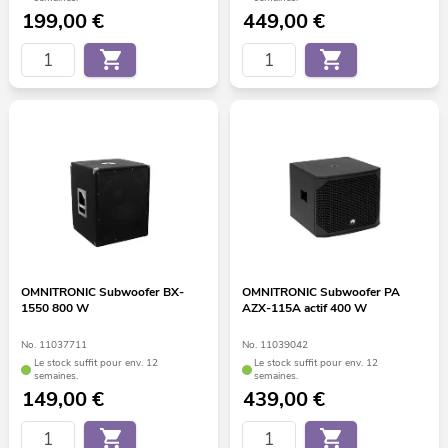
199,00
€
449,00
€
OMNITRONIC Subwoofer BX-
OMNITRONIC Subwoofer PA
1550 800 W
AZX-115A actif 400 W
No. 11037711
No. 11039042
Le stock suffit pour env. 12
Le stock suffit pour env. 12
semaines.
semaines.
149,00
€
439,00
€