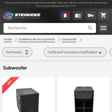
Votre grossiste en technologie événementielle. Vente aux clients professionnels uniquement.
Tous les prix s'entendent hors TVA
Audio
/
Systèmes de haut-parleurs
/
Subwoofer
/
Pertinence
Actif/passif avec/sans amplificateur
Subwoofer
-16%