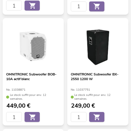
OMNITRONIC Subwoofer BOB-
OMNITRONIC Subwoofer BX-
10A actif blanc
2550 1200 W
No. 11038871
No. 11037751
Le stock suffit pour env. 12
Le stock suffit pour env. 12
semaines.
semaines.
449,00
€
249,00
€