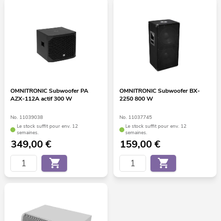
OMNITRONIC Subwoofer PA
OMNITRONIC Subwoofer BX-
AZX-112A actif 300 W
2250 800 W
No. 11039038
No. 11037745
Le stock suffit pour env. 12
Le stock suffit pour env. 12
semaines.
semaines.
349,00
€
159,00
€