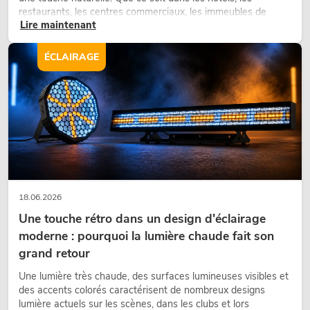
restaurants, les centres commerciaux, les immeubles de
Lire maintenant
bureaux ou sur les stands d’exposition, une végétalisation de
qualité fait depuis longtemps partie intégrante des concepts
d’aménagement modernes.
ÉCLAIRAGE
18.06.2026
Une touche rétro dans un design d'éclairage
moderne : pourquoi la lumière chaude fait son
grand retour
Une lumière très chaude, des surfaces lumineuses visibles et
des accents colorés caractérisent de nombreux designs
lumière actuels sur les scènes, dans les clubs et lors