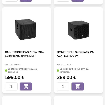
OMNITRONIC PAS-151A MK4
OMNITRONIC Subwoofer PA
Subwoofer, active, DSP
AZX-115 400 W
No. 11039561
No. 11039040
Le stock suffit pour env. 12
Le stock suffit pour env. 12
semaines.
semaines.
599,00
€
289,00
€