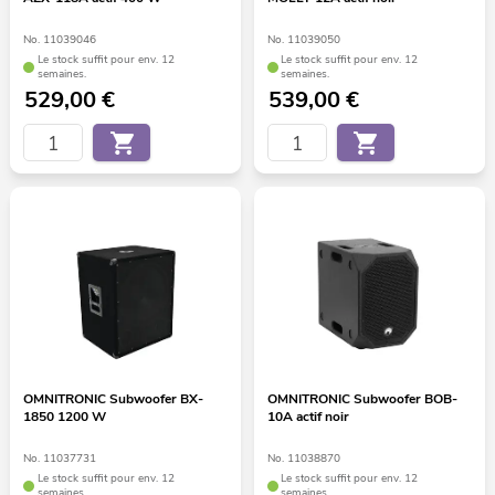
No. 11039046
No. 11039050
Le stock suffit pour env. 12
Le stock suffit pour env. 12
semaines.
semaines.
529,00
€
539,00
€
OMNITRONIC Subwoofer BX-
OMNITRONIC Subwoofer BOB-
1850 1200 W
10A actif noir
No. 11037731
No. 11038870
Le stock suffit pour env. 12
Le stock suffit pour env. 12
semaines.
semaines.