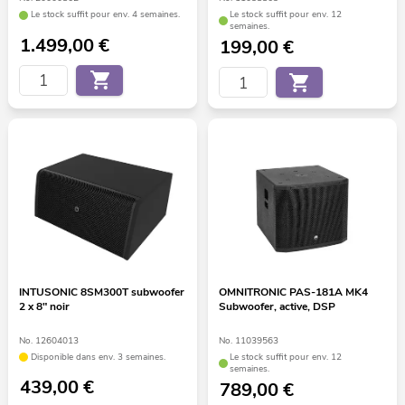
Le stock suffit pour env. 4 semaines.
Le stock suffit pour env. 12
semaines.
1.499,00
€
199,00
€
INTUSONIC 8SM300T subwoofer
OMNITRONIC PAS-181A MK4
2 x 8" noir
Subwoofer, active, DSP
No. 12604013
No. 11039563
Disponible dans env. 3 semaines.
Le stock suffit pour env. 12
semaines.
439,00
€
789,00
€