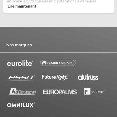
en scène architecturales et d’installations extérieures
Lire maintenant
temporaires.
Nos marques