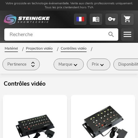
Votre grossiste en technologie événementielle. Vente aux clients professionnels uniquement.
Tous les prix s'entendent hors TVA
Matériel
/
Projection vidéo
/
Contrôles vidéo
/
Pertinence
Marque
Prix
Disponibili
Contrôles vidéo