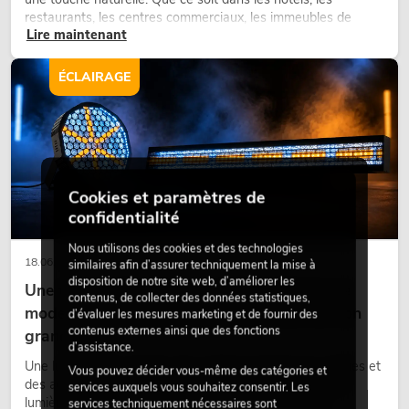
restaurants, les centres commerciaux, les immeubles de
Lire maintenant
bureaux ou sur les stands d’exposition, une végétalisation de
qualité fait depuis longtemps partie intégrante des concepts
d’aménagement modernes.
ÉCLAIRAGE
Cookies et paramètres de
confidentialité
Nous utilisons des cookies et des technologies
18.06.2026
similaires afin d’assurer techniquement la mise à
disposition de notre site web, d’améliorer les
Une touche rétro dans un design d'éclairage
contenus, de collecter des données statistiques,
moderne : pourquoi la lumière chaude fait son
d’évaluer les mesures marketing et de fournir des
contenus externes ainsi que des fonctions
grand retour
d’assistance.
Une lumière très chaude, des surfaces lumineuses visibles et
Vous pouvez décider vous-même des catégories et
des accents colorés caractérisent de nombreux designs
services auxquels vous souhaitez consentir. Les
lumière actuels sur les scènes, dans les clubs et lors
services techniquement nécessaires sont