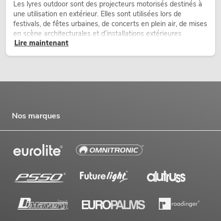
Les lyres outdoor sont des projecteurs motorisés destinés à
une utilisation en extérieur. Elles sont utilisées lors de
festivals, de fêtes urbaines, de concerts en plein air, de mises
en scène architecturales et d’installations extérieures
Lire maintenant
temporaires.
Nos marques