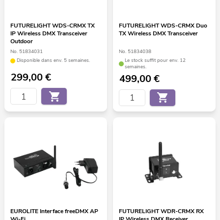
FUTURELIGHT WDS-CRMX TX
FUTURELIGHT WDS-CRMX Duo
IP Wireless DMX Transceiver
TX Wireless DMX Transceiver
Outdoor
No. 51834031
No. 51834038
Disponible dans env. 5 semaines.
Le stock suffit pour env. 12
semaines.
299,00
€
499,00
€
EUROLITE Interface freeDMX AP
FUTURELIGHT WDR-CRMX RX
Wi-Fi
IP Wireless DMX Receiver