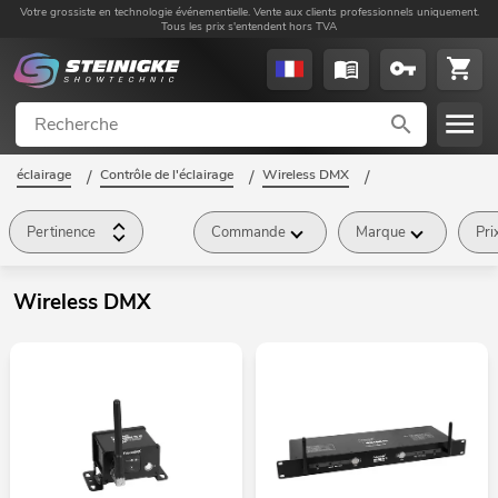
Votre grossiste en technologie événementielle. Vente aux clients professionnels uniquement.
Tous les prix s'entendent hors TVA
éclairage
/
Contrôle de l'éclairage
/
Wireless DMX
/
Pertinence
Commande
Marque
Pri
Wireless DMX