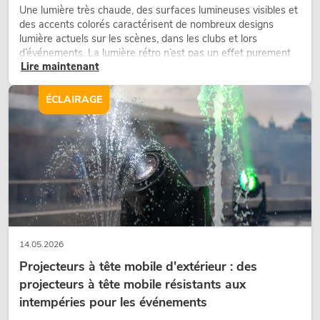
Une lumière très chaude, des surfaces lumineuses visibles et
des accents colorés caractérisent de nombreux designs
lumière actuels sur les scènes, dans les clubs et lors
d’événements. La lumière rétro n’est pas un effet purement
Lire maintenant
nostalgique, mais un outil de conception utilisé de manière
ciblée : elle crée une atmosphère, donne du caractère aux
scènes et peut rendre les configurations LED techniques plus
ÉCLAIRAGE
émotionnelles.
14.05.2026
Projecteurs à tête mobile d'extérieur : des
projecteurs à tête mobile résistants aux
intempéries pour les événements