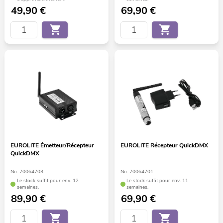
49,90
€
69,90
€
EUROLITE Émetteur/Récepteur
EUROLITE Récepteur QuickDMX
QuickDMX
No. 70064703
No. 70064701
Le stock suffit pour env. 12
Le stock suffit pour env. 11
semaines.
semaines.
89,90
€
69,90
€