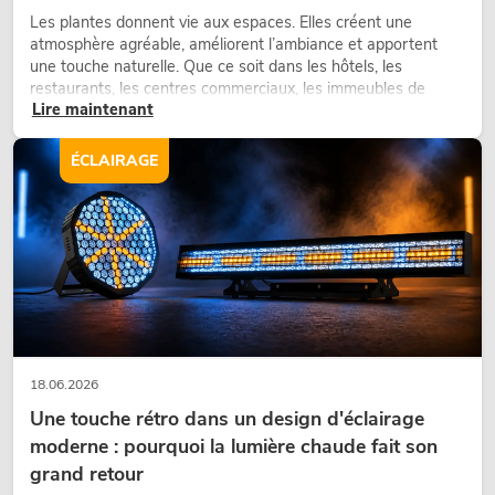
Les plantes donnent vie aux espaces. Elles créent une
atmosphère agréable, améliorent l’ambiance et apportent
une touche naturelle. Que ce soit dans les hôtels, les
restaurants, les centres commerciaux, les immeubles de
Lire maintenant
bureaux ou sur les stands d’exposition, une végétalisation de
qualité fait depuis longtemps partie intégrante des concepts
d’aménagement modernes.
ÉCLAIRAGE
18.06.2026
Une touche rétro dans un design d'éclairage
moderne : pourquoi la lumière chaude fait son
grand retour