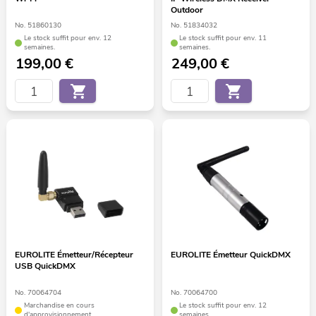
Outdoor
No. 51860130
No. 51834032
Le stock suffit pour env. 12
Le stock suffit pour env. 11
semaines.
semaines.
199,00
€
249,00
€
EUROLITE Émetteur/Récepteur
EUROLITE Émetteur QuickDMX
USB QuickDMX
No. 70064704
No. 70064700
Marchandise en cours
Le stock suffit pour env. 12
d'approvisionnement
semaines.