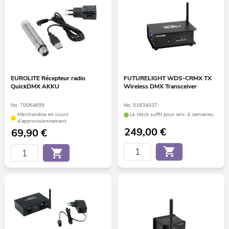
EUROLITE Récepteur radio
FUTURELIGHT WDS-CRMX TX
QuickDMX AKKU
Wireless DMX Transceiver
No. 70064699
No. 51834037
Marchandise en cours
Le stock suffit pour env. 4 semaines.
d'approvisionnement
249,00
€
69,90
€