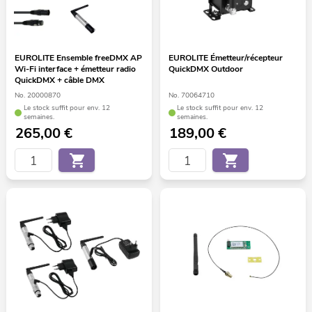
EUROLITE Ensemble freeDMX AP
EUROLITE Émetteur/récepteur
Wi-Fi interface + émetteur radio
QuickDMX Outdoor
QuickDMX + câble DMX
No. 20000870
No. 70064710
Le stock suffit pour env. 12
Le stock suffit pour env. 12
semaines.
semaines.
265,00
€
189,00
€