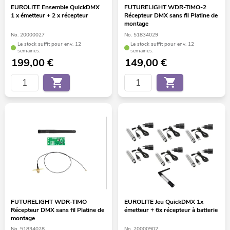
EUROLITE Ensemble QuickDMX
FUTURELIGHT WDR-TIMO-2
1 x émetteur + 2 x récepteur
Récepteur DMX sans fil Platine de
montage
No. 20000027
No. 51834029
Le stock suffit pour env. 12
Le stock suffit pour env. 12
semaines.
semaines.
199,00
€
149,00
€
FUTURELIGHT WDR-TIMO
EUROLITE Jeu QuickDMX 1x
Récepteur DMX sans fil Platine de
émetteur + 6x récepteur à batterie
montage
No. 51834028
No. 20000902