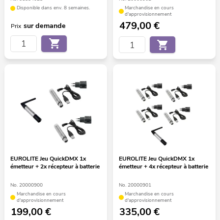
Disponible dans env. 8 semaines.
Marchandise en cours
d'approvisionnement
479,00
€
sur demande
Prix
EUROLITE Jeu QuickDMX 1x
EUROLITE Jeu QuickDMX 1x
émetteur + 2x récepteur à batterie
émetteur + 4x récepteur à batterie
No. 20000900
No. 20000901
Marchandise en cours
Marchandise en cours
d'approvisionnement
d'approvisionnement
199,00
€
335,00
€