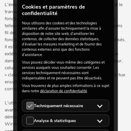
L'émetteur convertit le signal DMX en format sans fil et le
Cookies et paramètres de
transmet au récepteur prévu. Ces systèmes sans fil
confidentialité
fonctionnent généralement sur différentes fréquences,
Nous utilisons des cookies et des technologies
telles que 2,4 GHz ou 5,8 GHz pour la transmission sans
similaires afin d’assurer techniquement la mise à
fil des signaux DMX. La portée du système varie en
disposition de notre site web, d’améliorer les
contenus, de collecter des données statistiques,
fonction de la puissance et du nombre d'émetteurs utilisés.
d’évaluer les mesures marketing et de fournir des
Il est tout à fait possible que lors d'un événement en
contenus externes ainsi que des fonctions
extérieur, la portée DMX soit nettement plus élevée que
d’assistance.
dans un bâtiment. Une fois le signal reçu par le récepteur,
Vous pouvez décider vous-même des catégories et
celui-ci convertit le signal sans fil en un signal DMX
services auxquels vous souhaitez consentir. Les
services techniquement nécessaires sont
« classique ». L'équipement connecté au récepteur effectue
indispensables et ne peuvent pas être désactivés.
ensuite le mouvement ou le changement de couleur
Vous trouverez de plus amples informations à ce sujet
correspondant.
dans notre
déclaration de confidentialité
.
L'utilisation du Wireless DMX présente de nombreux
Techniquement nécessaire
avantages pour la préparation, le déroulement et le
démontage d'un événement. En effet, l'utilisation du
Analyse & statistiques
Wireless DMX, de répartiteurs ou d'autres appareils