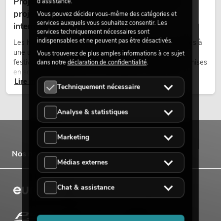
Projecteurs à tête mobile d'extérieur : des
d’assistance.
projecteurs à tête mobile résistants aux
Vous pouvez décider vous-même des catégories et
services auxquels vous souhaitez consentir. Les
intempéries pour les événements
services techniquement nécessaires sont
indispensables et ne peuvent pas être désactivés.
Les lyres outdoor sont des projecteurs motorisés destinés à
une utilisation en extérieur. Elles sont utilisées lors de
Vous trouverez de plus amples informations à ce sujet
festivals, de fêtes urbaines, de concerts en plein air, de mises
dans notre
déclaration de confidentialité
.
en scène architecturales et d’installations extérieures
Lire maintenant
temporaires.
Techniquement nécessaire
Analyse & statistiques
Marketing
Nos marques
Médias externes
Chat & assistance