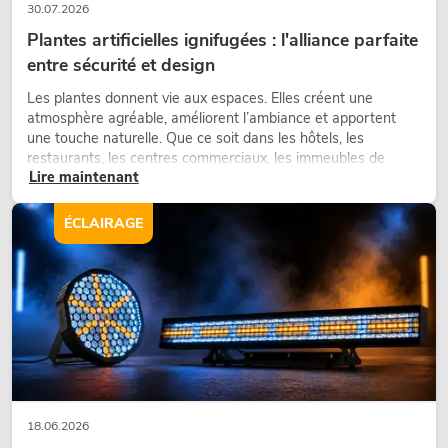
30.07.2026
Plantes artificielles ignifugées : l'alliance parfaite
entre sécurité et design
Les plantes donnent vie aux espaces. Elles créent une
atmosphère agréable, améliorent l’ambiance et apportent
une touche naturelle. Que ce soit dans les hôtels, les
restaurants, les centres commerciaux, les immeubles de
Lire maintenant
bureaux ou sur les stands d’exposition, une végétalisation de
qualité fait depuis longtemps partie intégrante des concepts
d’aménagement modernes.
ÉCLAIRAGE
18.06.2026