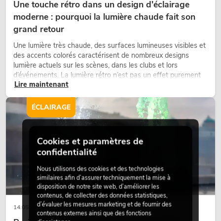
Une touche rétro dans un design d'éclairage
moderne : pourquoi la lumière chaude fait son
grand retour
Une lumière très chaude, des surfaces lumineuses visibles et
des accents colorés caractérisent de nombreux designs
lumière actuels sur les scènes, dans les clubs et lors
d’événements. La lumière rétro n’est pas un effet purement
Lire maintenant
nostalgique, mais un outil de conception utilisé de manière
ciblée : elle crée une atmosphère, donne du caractère aux
scènes et peut rendre les configurations LED techniques plus
ÉCLAIRAGE
émotionnelles.
Cookies et paramètres de
confidentialité
Nous utilisons des cookies et des technologies
similaires afin d’assurer techniquement la mise à
disposition de notre site web, d’améliorer les
contenus, de collecter des données statistiques,
d’évaluer les mesures marketing et de fournir des
14.05.2026
contenus externes ainsi que des fonctions