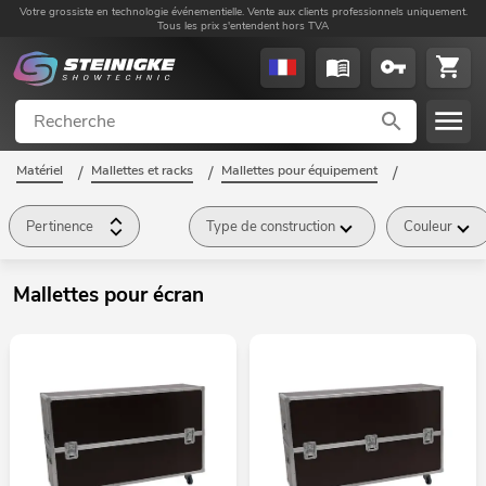
Votre grossiste en technologie événementielle. Vente aux clients professionnels uniquement.
Tous les prix s'entendent hors TVA
Matériel
/
Mallettes et racks
/
Mallettes pour équipement
/
Mallettes pour écran
/
Pertinence
Type de construction
Couleur
Mallettes pour écran