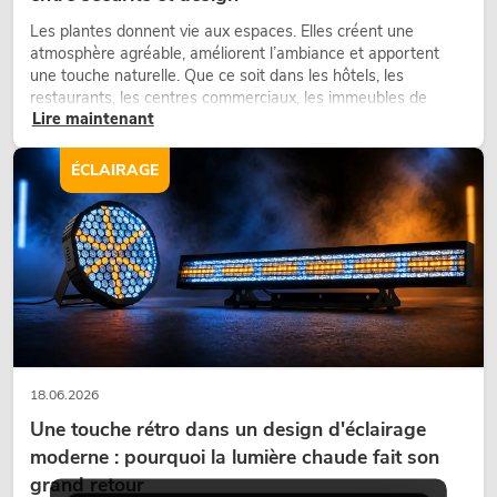
Les plantes donnent vie aux espaces. Elles créent une
atmosphère agréable, améliorent l’ambiance et apportent
une touche naturelle. Que ce soit dans les hôtels, les
restaurants, les centres commerciaux, les immeubles de
Lire maintenant
bureaux ou sur les stands d’exposition, une végétalisation de
qualité fait depuis longtemps partie intégrante des concepts
d’aménagement modernes.
ÉCLAIRAGE
18.06.2026
Une touche rétro dans un design d'éclairage
moderne : pourquoi la lumière chaude fait son
grand retour