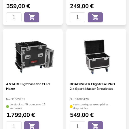
359,00
€
249,00
€
ANTARI Flightcase for CH-1
ROADINGER Flightcase PRO
Hazer
2 x Spark Master à roulettes
No. 31005251
No. 31005178
Le stock suffit pour env. 12
seuls quelques exemplaires
semaines.
disponibles
1.799,00
€
549,00
€