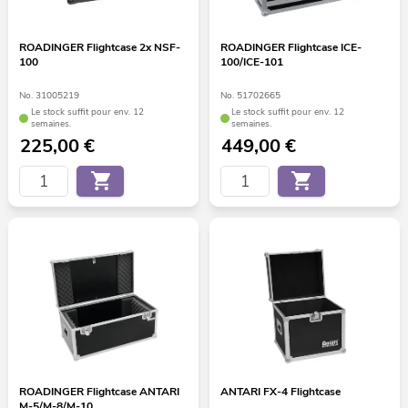
ROADINGER Flightcase 2x NSF-
ROADINGER Flightcase ICE-
100
100/ICE-101
No. 31005219
No. 51702665
Le stock suffit pour env. 12
Le stock suffit pour env. 12
semaines.
semaines.
225,00
€
449,00
€
ROADINGER Flightcase ANTARI
ANTARI FX-4 Flightcase
M-5/M-8/M-10