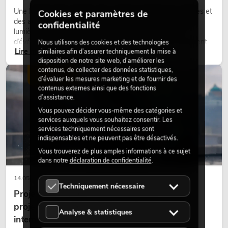
Une lumière très chaude, des surfaces lumineuses visibles et
Cookies et paramètres de
des accents colorés caractérisent de nombreux designs
confidentialité
lumière actuels sur les scènes, dans les clubs et lors
d’événements. La lumière rétro n’est pas un effet purement
Nous utilisons des cookies et des technologies
Lire maintenant
nostalgique, mais un outil de conception utilisé de manière
similaires afin d’assurer techniquement la mise à
disposition de notre site web, d’améliorer les
ciblée : elle crée une atmosphère, donne du caractère aux
contenus, de collecter des données statistiques,
scènes et peut rendre les configurations LED techniques plus
ÉCLAIRAGE
d’évaluer les mesures marketing et de fournir des
émotionnelles.
contenus externes ainsi que des fonctions
d’assistance.
Vous pouvez décider vous-même des catégories et
services auxquels vous souhaitez consentir. Les
services techniquement nécessaires sont
indispensables et ne peuvent pas être désactivés.
Vous trouverez de plus amples informations à ce sujet
dans notre
déclaration de confidentialité
.
14.05.2026
Techniquement nécessaire
Projecteurs à tête mobile d'extérieur : des
projecteurs à tête mobile résistants aux
Analyse & statistiques
intempéries pour les événements