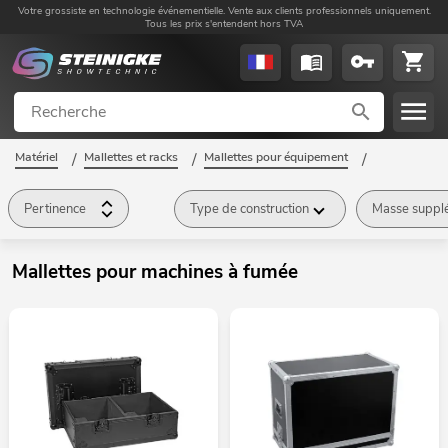
Votre grossiste en technologie événementielle. Vente aux clients professionnels uniquement.
Tous les prix s'entendent hors TVA
Matériel
/
Mallettes et racks
/
Mallettes pour équipement
/
Mallettes pour machines à fumée
/
Pertinence
Type de construction
Masse supplé
Mallettes pour machines à fumée