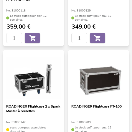
No. 31000118
No. 31005129
Le stock suffit pour env. 12
Le stock suffit pour env. 12
semaines.
semaines.
359,00
€
349,00
€
ROADINGER Flightcase 2 x Spark
ROADINGER Flightcase FT-100
Master à roulettes
No. 31005142
No. 31005209
seuls quelques exemplaires
Le stock suffit pour env. 12
disponibles
semaines.