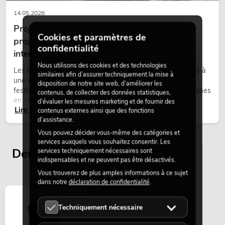
14.05.2026
Projecteurs à tête mobile d'extérieur : des
Cookies et paramètres de
projecteurs à tête mobile résistants aux
confidentialité
intempéries pour les événements
Nous utilisons des cookies et des technologies
Les lyres outdoor sont des projecteurs motorisés destinés à
similaires afin d’assurer techniquement la mise à
une utilisation en extérieur. Elles sont utilisées lors de
disposition de notre site web, d’améliorer les
festivals, de fêtes urbaines, de concerts en plein air, de mises
contenus, de collecter des données statistiques,
en scène architecturales et d’installations extérieures
d’évaluer les mesures marketing et de fournir des
Lire maintenant
temporaires.
contenus externes ainsi que des fonctions
d’assistance.
Vous pouvez décider vous-même des catégories et
services auxquels vous souhaitez consentir. Les
Derniers articles consultés
services techniquement nécessaires sont
indispensables et ne peuvent pas être désactivés.
Vous trouverez de plus amples informations à ce sujet
dans notre
déclaration de confidentialité
.
Techniquement nécessaire