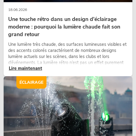
18.06.2026
Une touche rétro dans un design d'éclairage
moderne : pourquoi la lumière chaude fait son
grand retour
Une lumière très chaude, des surfaces lumineuses visibles et
des accents colorés caractérisent de nombreux designs
lumière actuels sur les scènes, dans les clubs et lors
d’événements. La lumière rétro n’est pas un effet purement
Lire maintenant
nostalgique, mais un outil de conception utilisé de manière
ciblée : elle crée une atmosphère, donne du caractère aux
scènes et peut rendre les configurations LED techniques plus
ÉCLAIRAGE
émotionnelles.