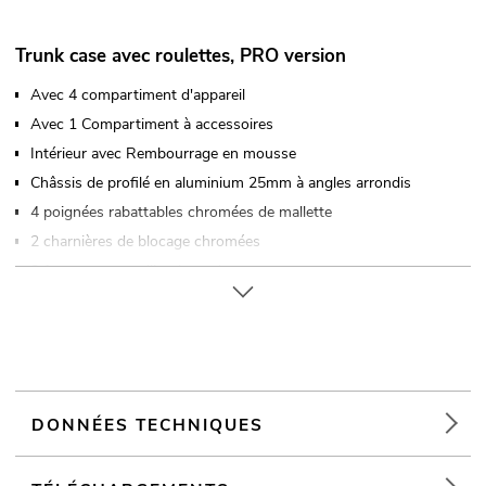
Trunk case avec roulettes, PRO version
Avec 4 compartiment d'appareil
Avec 1 Compartiment à accessoires
Intérieur avec Rembourrage en mousse
Châssis de profilé en aluminium 25mm à angles arrondis
4 poignées rabattables chromées de mallette
2 charnières de blocage chromées
2 fermetures papillon haut de gamme
Closes with a
4 x roulettes de 2 avec frein d'arrêt
4 x Plateaux d'empilement dans le couvercle
Matériel de marque
Made in Europe
DONNÉES TECHNIQUES
Vous trouverez de plus amples informations sur ce produit
dans la rubrique « Téléchargements » de la fiche technique