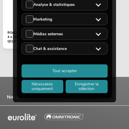
Analyse & statistiques
Marketing
ROADINGER Flightcase
Médias externes
4 x LED IP PAR 7 x 8 W
QCL/7 x 9 W SCL, à...
Chat & assistance
Tout accepter
Nécessaires
Enregistrer la
uniquement
sélection
Nos marques