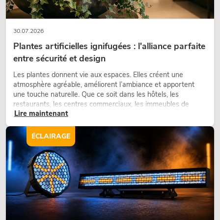
30.07.2026
Plantes artificielles ignifugées : l'alliance parfaite
entre sécurité et design
Les plantes donnent vie aux espaces. Elles créent une
atmosphère agréable, améliorent l’ambiance et apportent
une touche naturelle. Que ce soit dans les hôtels, les
restaurants, les centres commerciaux, les immeubles de
Lire maintenant
bureaux ou sur les stands d’exposition, une végétalisation de
qualité fait depuis longtemps partie intégrante des concepts
d’aménagement modernes.
ÉCLAIRAGE